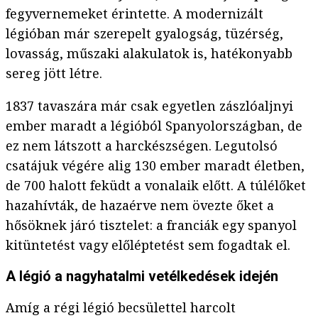
fegyvernemeket érintette. A modernizált
légióban már szerepelt gyalogság, tüzérség,
lovasság, műszaki alakulatok is, hatékonyabb
sereg jött létre.
1837 tavaszára már csak egyetlen zászlóaljnyi
ember maradt a légióból Spanyolországban, de
ez nem látszott a harckészségen. Legutolsó
csatájuk végére alig 130 ember maradt életben,
de 700 halott feküdt a vonalaik előtt. A túlélőket
hazahívták, de hazaérve nem övezte őket a
hősöknek járó tisztelet: a franciák egy spanyol
kitüntetést vagy előléptetést sem fogadtak el.
A légió a nagyhatalmi vetélkedések idején
Amíg a régi légió becsülettel harcolt