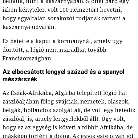
belőlük, mint a kaszárnyában. Stoffel báró egy
ízben kénytelen volt 100 nemzetőrt bevetni,
hogy egyáltalán sorakozót tudjanak tartani a
kaszárnya udvarán.
Ez betette a kaput a kormánynál, amely úgy
döntött,
a légió nem maradhat tovább
Franciaországban
.
Az elbocsátott lengyel század és a spanyol
mészárszék
Az Észak-Afrikába, Algírba telepített légió hat
zászlóaljában főleg svájciak, németek, olaszok,
belgák, hollandok szolgáltak, de volt egy hetedik
zászlóalj is, amely lengyelekből állt. Úgy volt,
hogy ez az egység is követi a többit Afrikába, de
másképp történt a dolog. Az egyik este olyan jól