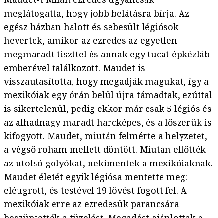
meglátogatta, hogy jobb belátásra bírja. Az
egész házban halott és sebesült légiósok
hevertek, amikor az ezredes az egyetlen
megmaradt tiszttel és annak egy tucat épkézláb
emberével találkozott. Maudet is
visszautasította, hogy megadják magukat, így a
mexikóiak egy órán belül újra támadtak, ezúttal
is sikertelenül, pedig ekkor már csak 5 légiós és
az alhadnagy maradt harcképes, és a lőszerük is
kifogyott. Maudet, miután felmérte a helyzetet,
a végső roham mellett döntött. Miután ellőtték
az utolsó golyókat, nekimentek a mexikóiaknak.
Maudet életét egyik légiósa mentette meg:
eléugrott, és testével 19 lövést fogott fel. A
mexikóiak erre az ezredesük parancsára
beszüntették a tüzelést. Megadást ajánlottak a