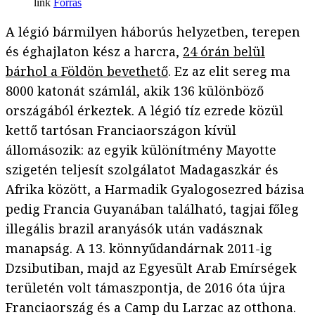
Forrás
A légió bármilyen háborús helyzetben, terepen
és éghajlaton kész a harcra,
24 órán belül
bárhol a Földön bevethető
. Ez az elit sereg ma
8000 katonát számlál, akik 136 különböző
országából érkeztek. A légió tíz ezrede közül
kettő tartósan Franciaországon kívül
állomásozik: az egyik különítmény Mayotte
szigetén teljesít szolgálatot Madagaszkár és
Afrika között, a Harmadik Gyalogosezred bázisa
pedig Francia Guyanában található, tagjai főleg
illegális brazil aranyásók után vadásznak
manapság. A 13. könnyűdandárnak 2011-ig
Dzsibutiban, majd az Egyesült Arab Emírségek
területén volt támaszpontja, de 2016 óta újra
Franciaország és a Camp du Larzac az otthona.