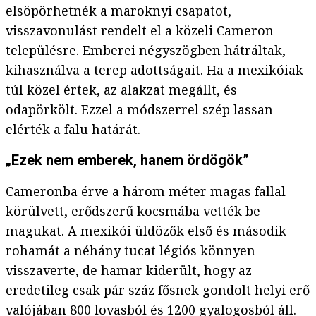
elsöpörhetnék a maroknyi csapatot,
visszavonulást rendelt el a közeli Cameron
településre. Emberei négyszögben hátráltak,
kihasználva a terep adottságait. Ha a mexikóiak
túl közel értek, az alakzat megállt, és
odapörkölt. Ezzel a módszerrel szép lassan
elérték a falu határát.
„Ezek nem emberek, hanem ördögök”
Cameronba érve a három méter magas fallal
körülvett, erődszerű kocsmába vették be
magukat. A mexikói üldözők első és második
rohamát a néhány tucat légiós könnyen
visszaverte, de hamar kiderült, hogy az
eredetileg csak pár száz fősnek gondolt helyi erő
valójában 800 lovasból és 1200 gyalogosból áll.