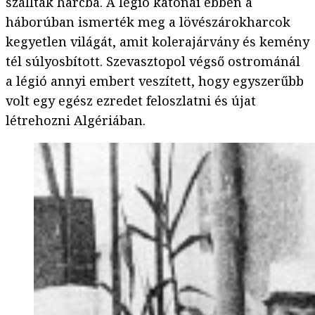
szálltak harcba. A légió katonái ebben a
háborúban ismerték meg a lövészárokharcok
kegyetlen világát, amit kolerajárvány és kemény
tél súlyosbított. Szevasztopol végső ostrománál
a légió annyi embert veszített, hogy egyszerűbb
volt egy egész ezredet feloszlatni és újat
létrehozni Algériában.