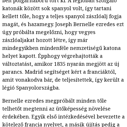
ben polgárháború tört ki. A légióban szolgáló
katonák között sok spanyol volt, így tartani
kellett tőle, hogy a teljes spanyol zászlóalj fogja
magát, és hazamegy. Joseph Bernelle ezredes ezt
úgy próbálta megelőzni, hogy vegyes
zászlóaljakat hozott létre, így már
mindegyikben mindenféle nemzetiségű katona
helyet kapott. Épphogy végrehajtották a
változtatást, amikor 1835 nyarán megjött az új
parancs. Madrid segítséget kért a franciáktól,
amit vonakodva bár, de teljesítettek, így került a
légió Spanyolországba.
Bernelle ezredes megpróbált minden tőle
telhetőt megtenni az ütőképesség növelése
érdekében. Egyik első intézkedésével bevezette a
kötelező francia nyelvet, a másik újítás pedig a