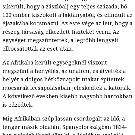
sikerült, hogy a zászlóalj egy teljes százada, bő
100 ember kiszökött a laktanyából, és elindult az
éjszakába kocsmázni. Az este vége az lett, hogy a
részeg társaság elkezdett tiszteket verni. Az
egységet megszüntették, a legtöbb lengyelt
elbocsátották az eset után.
Az Afrikába került egységeknél viszont
megszűnt a henyélés, az unalom, és átvették a
helyét a dolgos hétköznapok: utakat építettek,
mocsarak lecsapolásában jeleskedtek a katonák.
A következő években kisebb-nagyobb harcokban
is edződtek.
Míg Afrikában szép lassan csordogált az idő, a
tenger másik oldalán, Spanyolországban 1834-