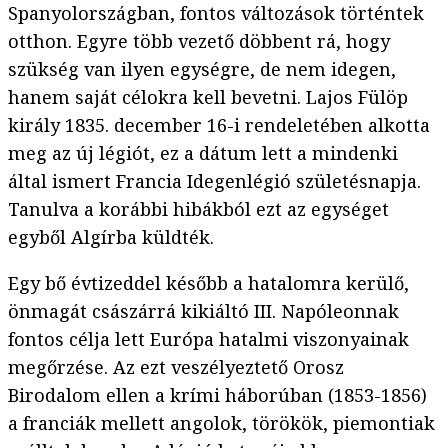
Spanyolországban, fontos változások történtek
otthon. Egyre több vezető döbbent rá, hogy
szükség van ilyen egységre, de nem idegen,
hanem saját célokra kell bevetni. Lajos Fülöp
király 1835. december 16-i rendeletében alkotta
meg az új légiót, ez a dátum lett a mindenki
által ismert Francia Idegenlégió születésnapja.
Tanulva a korábbi hibákból ezt az egységet
egyből Algírba küldték.
Egy bő évtizeddel később a hatalomra kerülő,
önmagát császárrá kikiáltó III. Napóleonnak
fontos célja lett Európa hatalmi viszonyainak
megőrzése. Az ezt veszélyeztető Orosz
Birodalom ellen a krími háborúban (1853-1856)
a franciák mellett angolok, törökök, piemontiak