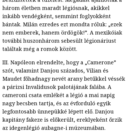
három életben maradt légiósnak, akikkel
inkább vendégként, semmint foglyokként
bántak. Milán ezredes ezt mondta róluk: „ezek
nem emberek, hanem ördögök!”. A mexikóiak
további huszonhárom sebesült légionáriust
találtak még a romok között.
III. Napóleon elrendelte, hogy a „Camerone”
szót, valamint Danjou százados, Vilian és
Maudet főhadnagy nevét arany betűkkel véssék
a párizsi Invalidusok palotájának falába. A
cameroni csata emlékét a légió a mai napig
nagy becsben tartja, és az évforduló egyik
legfontosabb ünnepükké lépett elő. Danjou
kapitány fakeze is előkerült, ereklyeként őrzik
az idegenlégió aubagne-i múzeumában.