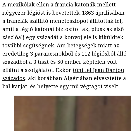
A mexikóiak ellen a francia katonák mellett
négyezer légióst is bevetettek. 1863 áprilisában
a franciák szállító menetoszlopot állítottak fel,
amit a légió katonái biztosítottak, plusz az első
zászlóalj egy századát a konvoj elé is kiküldték
további segítségnek. Ám betegségek miatt az
eredetileg 3 parancsnokból és 112 légiósból álló
századból a 3 tiszt és 50 ember képtelen volt
ellátni a szolgálatot. Ekkor
tűnt fel Jean Danjou
százados
, aki korábban Algériában elvesztette a
bal karját, és helyette egy mű végtagot viselt.