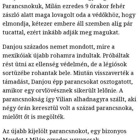
Parancsnokuk, Milán ezredes 9 órakor fehér
zászló alatt maga lovagolt oda a védőkhöz, hogy
elmondja, kétezer embere áll szemben alig pár
tucattal, ezért inkább adják meg magukat.
Danjou százados nemet mondott, mire a
mexikóiak újabb rohamra indultak. Próbáltak
rést ütni az ellenség védelmén, de a légiósok
sortüzébe rohantak bele. Miután visszaverték a
támadást, Danjou épp parancsokat osztogatott,
amikor egy orvlövésznek sikerült lelőnie. A
parancsnokság így Vilian alhadnagyra szállt, aki
négy órán keresztül volt a század parancsnoka,
mielőtt őt is megölték.
Az újabb kijelölt parancsnokot, egy bizonyos
Maudet-t Milán ezredes ugyancsak