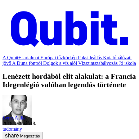
A Qubit+ tartalmai
Európai tűzkörkép
Paksi leállás
Kutatóhálózati
jövő
A Duna föntről
Dolgok a víz alól
Vízszintszabályozás
Jó iskola
Lenézett hordából elit alakulat: a Francia
Idegenlégió valóban legendás története
Béres Attila
2018. február 18.
tudomány
Megosztás