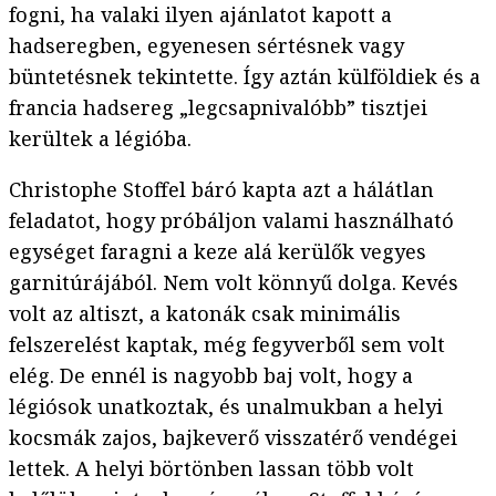
fogni, ha valaki ilyen ajánlatot kapott a
hadseregben, egyenesen sértésnek vagy
büntetésnek tekintette. Így aztán külföldiek és a
francia hadsereg „legcsapnivalóbb” tisztjei
kerültek a légióba.
Christophe Stoffel báró kapta azt a hálátlan
feladatot, hogy próbáljon valami használható
egységet faragni a keze alá kerülők vegyes
garnitúrájából. Nem volt könnyű dolga. Kevés
volt az altiszt, a katonák csak minimális
felszerelést kaptak, még fegyverből sem volt
elég. De ennél is nagyobb baj volt, hogy a
légiósok unatkoztak, és unalmukban a helyi
kocsmák zajos, bajkeverő visszatérő vendégei
lettek. A helyi börtönben lassan több volt