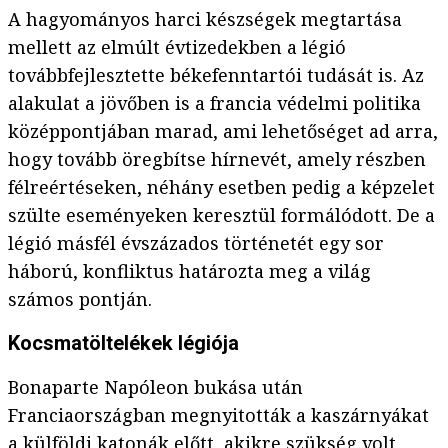
A hagyományos harci készségek megtartása
mellett az elmúlt évtizedekben a légió
továbbfejlesztette békefenntartói tudását is. Az
alakulat a jövőben is a francia védelmi politika
középpontjában marad, ami lehetőséget ad arra,
hogy tovább öregbítse hírnevét, amely részben
félreértéseken, néhány esetben pedig a képzelet
szülte eseményeken keresztül formálódott. De a
légió másfél évszázados történetét egy sor
háború, konfliktus határozta meg a világ
számos pontján.
Kocsmatöltelékek légiója
Bonaparte Napóleon bukása után
Franciaországban megnyitották a kaszárnyákat
a külföldi katonák előtt, akikre szükség volt