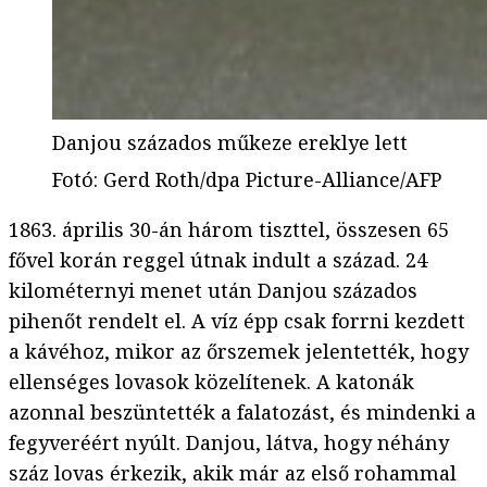
Danjou százados műkeze ereklye lett
Fotó
:
Gerd Roth/dpa Picture-Alliance/AFP
1863. április 30-án három tiszttel, összesen 65
fővel korán reggel útnak indult a század. 24
kilométernyi menet után Danjou százados
pihenőt rendelt el. A víz épp csak forrni kezdett
a kávéhoz, mikor az őrszemek jelentették, hogy
ellenséges lovasok közelítenek. A katonák
azonnal beszüntették a falatozást, és mindenki a
fegyveréért nyúlt. Danjou, látva, hogy néhány
száz lovas érkezik, akik már az első rohammal