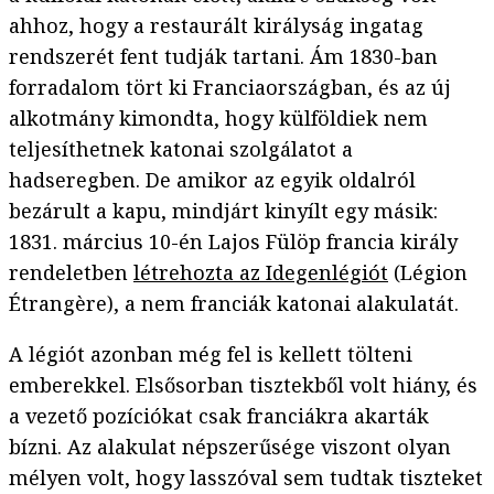
ahhoz, hogy a restaurált királyság ingatag
rendszerét fent tudják tartani. Ám 1830-ban
forradalom tört ki Franciaországban, és az új
alkotmány kimondta, hogy külföldiek nem
teljesíthetnek katonai szolgálatot a
hadseregben. De amikor az egyik oldalról
bezárult a kapu, mindjárt kinyílt egy másik:
1831. március 10-én Lajos Fülöp francia király
rendeletben
létrehozta az Idegenlégiót
(Légion
Étrangère), a nem franciák katonai alakulatát.
A légiót azonban még fel is kellett tölteni
emberekkel. Elsősorban tisztekből volt hiány, és
a vezető pozíciókat csak franciákra akarták
bízni. Az alakulat népszerűsége viszont olyan
mélyen volt, hogy lasszóval sem tudtak tiszteket