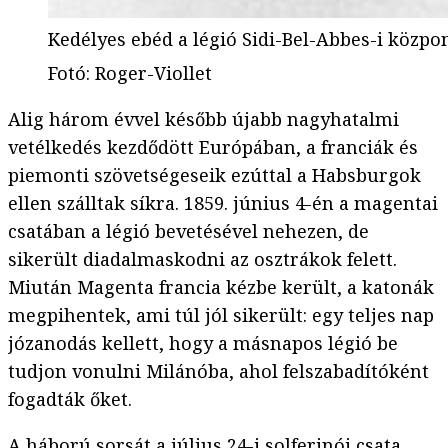
Kedélyes ebéd a légió Sidi-Bel-Abbes-i közpo
Fotó
:
Roger-Viollet
Alig három évvel később újabb nagyhatalmi
vetélkedés kezdődött Európában, a franciák és
piemonti szövetségeseik ezúttal a Habsburgok
ellen szálltak síkra. 1859. június 4-én a magentai
csatában a légió bevetésével nehezen, de
sikerült diadalmaskodni az osztrákok felett.
Miután Magenta francia kézbe került, a katonák
megpihentek, ami túl jól sikerült: egy teljes nap
józanodás kellett, hogy a másnapos légió be
tudjon vonulni Milánóba, ahol felszabadítóként
fogadták őket.
A háború sorsát a július 24-i solferinói csata