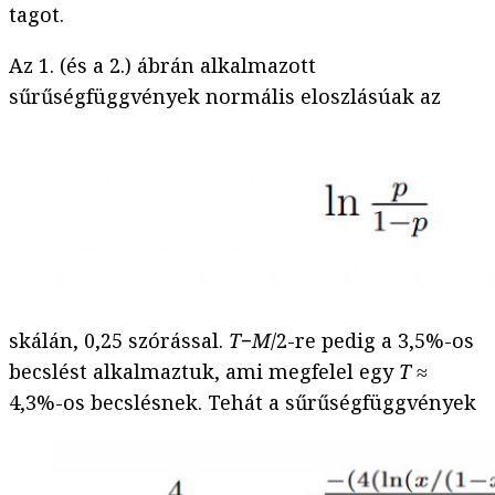
tagot.
Az 1. (és a 2.) ábrán alkalmazott
sűrűségfüggvények normális eloszlásúak az
skálán, 0,25 szórással.
T
−
M
/2-re pedig a 3,5%-os
becslést alkalmaztuk, ami megfelel egy
T
≈
4,3%-os becslésnek. Tehát a sűrűségfüggvények