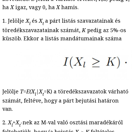
ha
X
igaz, vagy 0, ha
X
hamis.
1. Jelölje
X
és
X
a párt listás szavazatainak és
l
t
töredékszavazatainak számát,
K
pedig az 5%-os
küszöb. Ekkor a listás mandátumainak száma
Jelölje
T=E(X
|
X
=K) a töredékszavazatok várható
l
t
számát, feltéve, hogy a párt bejutási határon
van.
2.
X
+
X
-nek az M-val való osztási maradékáról
l
t
feltehetjük, hogy (a bejutás
X
≥
K
feltételes