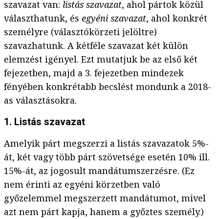
szavazat van:
listás szavazat
, ahol pártok közül
választhatunk, és
egyéni szavazat
, ahol konkrét
személyre (választókörzeti jelöltre)
szavazhatunk. A kétféle szavazat két külön
elemzést igényel. Ezt mutatjuk be az első két
fejezetben, majd a 3. fejezetben mindezek
fényében konkrétabb becslést mondunk a 2018-
as választásokra.
1. Listás szavazat
Amelyik párt megszerzi a listás szavazatok 5%-
át, két vagy több párt szövetsége esetén 10% ill.
15%-át, az jogosult mandátumszerzésre. (Ez
nem érinti az egyéni körzetben való
győzelemmel megszerzett mandátumot, mivel
azt nem párt kapja, hanem a győztes személy.)