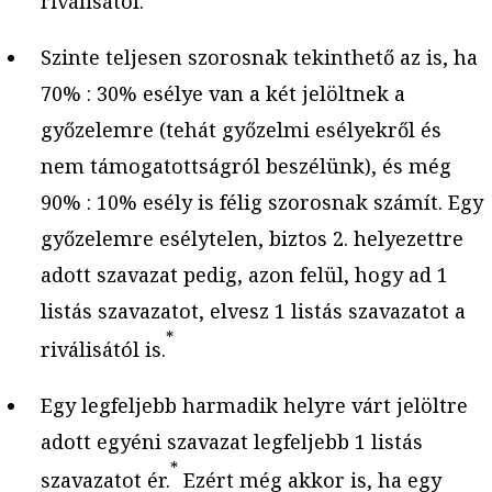
riválisától.
Szinte teljesen szorosnak tekinthető az is, ha
70% : 30% esélye van a két jelöltnek a
győzelemre (tehát győzelmi esélyekről és
nem támogatottságról beszélünk), és még
90% : 10% esély is félig szorosnak számít. Egy
győzelemre esélytelen, biztos 2. helyezettre
adott szavazat pedig, azon felül, hogy ad 1
listás szavazatot, elvesz 1 listás szavazatot a
*
riválisától is.
Egy legfeljebb harmadik helyre várt jelöltre
adott egyéni szavazat legfeljebb 1 listás
*
szavazatot ér.
Ezért még akkor is, ha egy