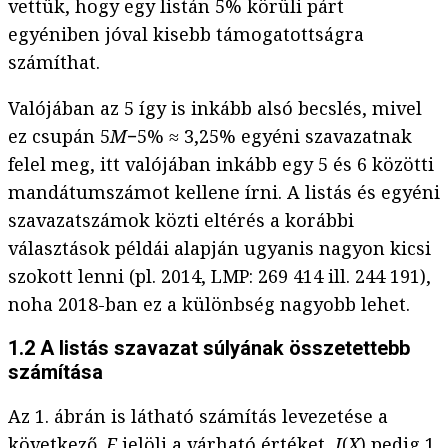
vettük, hogy egy listán 5% körüli párt
egyéniben jóval kisebb támogatottságra
számíthat.
Valójában az 5 így is inkább alsó becslés, mivel
ez csupán 5
M
−5% ≈ 3,25% egyéni szavazatnak
felel meg, itt valójában inkább egy 5 és 6 közötti
mandátumszámot kellene írni. A listás és egyéni
szavazatszámok közti eltérés a korábbi
választások példái alapján ugyanis nagyon kicsi
szokott lenni (pl. 2014, LMP: 269 414 ill. 244 191),
noha 2018-ban ez a különbség nagyobb lehet.
1.2 A listás szavazat súlyának összetettebb
számítása
Az 1. ábrán is látható számítás levezetése a
következő.
E
jelöli a várható értéket,
I
(
X
) pedig 1,