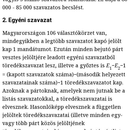
000 - 85 000 szavazatos becslést.
2. Egyéni szavazat
Magyarországon 106 választókörzet van,
mindegyikben a legtöbb szavazatot kapó jelölt
kap 1 mandátumot. Ezután minden bejutó párt
vesztes jelöltjére leadott egyéni szavazatból
töredékszavazat lesz, illetve a győztes is
E
−
E
−1
1
2
= (kapott szavazatok száma)−(második helyezett
szavazatainak száma)−1 töredékszavazatot kap.
Azoknak a pártoknak, amelyek nem jutnak be a
listás szavazatokkal, a töredékszavazatai is
elvesznek. Hasonlóképp elvesznek a független
jelöltek töredékszavazatai (illetve minden egy-
vagy több párt közös jelöltjének