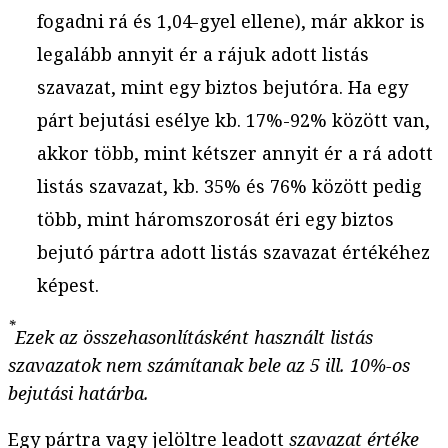
fogadni rá és 1,04-gyel ellene), már akkor is
legalább annyit ér a rájuk adott listás
szavazat, mint egy biztos bejutóra. Ha egy
párt bejutási esélye kb. 17%-92% között van,
akkor több, mint kétszer annyit ér a rá adott
listás szavazat, kb. 35% és 76% között pedig
több, mint háromszorosát éri egy biztos
bejutó pártra adott listás szavazat értékéhez
képest.
*
Ezek az összehasonlításként használt listás
szavazatok nem számítanak bele az 5 ill. 10%-os
bejutási határba.
Egy pártra vagy jelöltre leadott
szavazat értéke