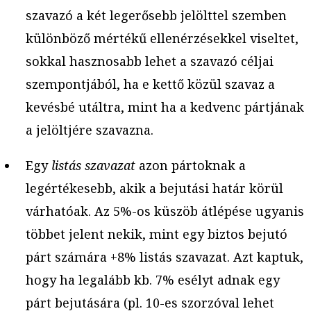
szavazó a két legerősebb jelölttel szemben
különböző mértékű ellenérzésekkel viseltet,
sokkal hasznosabb lehet a szavazó céljai
szempontjából, ha e kettő közül szavaz a
kevésbé utáltra, mint ha a kedvenc pártjának
a jelöltjére szavazna.
Egy
listás szavazat
azon pártoknak a
legértékesebb, akik a bejutási határ körül
várhatóak. Az 5%-os küszöb átlépése ugyanis
többet jelent nekik, mint egy biztos bejutó
párt számára +8% listás szavazat. Azt kaptuk,
hogy ha legalább kb. 7% esélyt adnak egy
párt bejutására (pl. 10-es szorzóval lehet