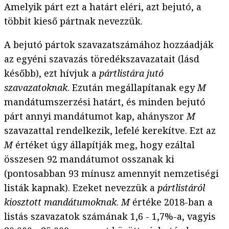
Amelyik párt ezt a határt eléri, azt bejutó, a
többit kieső pártnak nevezzük.
A bejutó pártok szavazatszámához hozzáadják
az egyéni szavazás töredékszavazatait (lásd
később), ezt hívjuk a
pártlistára jutó
szavazatoknak
. Ezután megállapítanak egy
M
mandátumszerzési határt, és minden bejutó
párt annyi mandátumot kap, ahányszor
M
szavazattal rendelkezik, lefelé kerekítve. Ezt az
M
értéket úgy állapítják meg, hogy ezáltal
összesen 92 mandátumot osszanak ki
(pontosabban 93 mínusz amennyit nemzetiségi
listák kapnak). Ezeket nevezzük a
pártlistáról
kiosztott mandátumoknak
.
M
értéke 2018-ban a
listás szavazatok számának 1,6 - 1,7%-a, vagyis