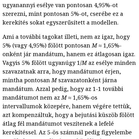
ugyanannyi esélye van pontosan 4,95%-ot
szerezni, mint pontosan 5%-ot, cserébe ez a
kerekítés sokat egyszerűsített a modellen.
Ami a további tagokat illeti, nem az igaz, hogy
5% (vagy 4,95%) fölött pontosan
M
≈ 1,65%-
onként jár mandátum, hanem ez átlagosan igaz.
Vagyis 5% fölött ugyanúgy 1/
M
az esélye minden
szavazatnak arra, hogy mandátumot érjen,
mintha pontosan
M
szavazatonként járna
mandátum. Azzal pedig, hogy az 1-1 további
mandátumot nem az
M
≈ 1,65%-os
intervallumok közepére, hanem végére tettük,
azt kompenzáltuk, hogy a bejutási küszöb fölött
átlag fél mandátumot veszítenek a lefelé
kerekítéssel. Az 5-ös számnál pedig figyelembe