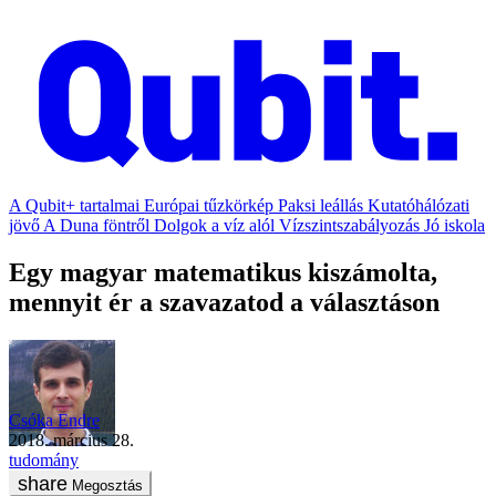
A Qubit+ tartalmai
Európai tűzkörkép
Paksi leállás
Kutatóhálózati
jövő
A Duna föntről
Dolgok a víz alól
Vízszintszabályozás
Jó iskola
Egy magyar matematikus kiszámolta,
mennyit ér a szavazatod a választáson
Csóka Endre
2018. március 28.
tudomány
Megosztás