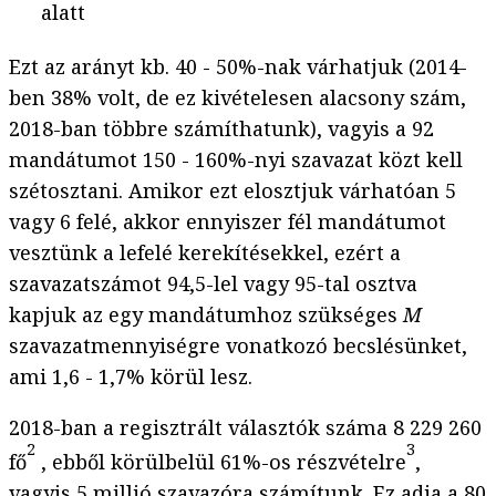
alatt
Ezt az arányt kb. 40 - 50%-nak várhatjuk (2014-
ben 38% volt, de ez kivételesen alacsony szám,
2018-ban többre számíthatunk), vagyis a 92
mandátumot 150 - 160%-nyi szavazat közt kell
szétosztani. Amikor ezt elosztjuk várhatóan 5
vagy 6 felé, akkor ennyiszer fél mandátumot
vesztünk a lefelé kerekítésekkel, ezért a
szavazatszámot 94,5-lel vagy 95-tal osztva
kapjuk az egy mandátumhoz szükséges
M
szavazatmennyiségre vonatkozó becslésünket,
ami 1,6 - 1,7% körül lesz.
2018-ban a regisztrált választók száma 8 229 260
2
3
fő
, ebből körülbelül 61%-os részvételre
,
vagyis 5 millió szavazóra számítunk. Ez adja a 80