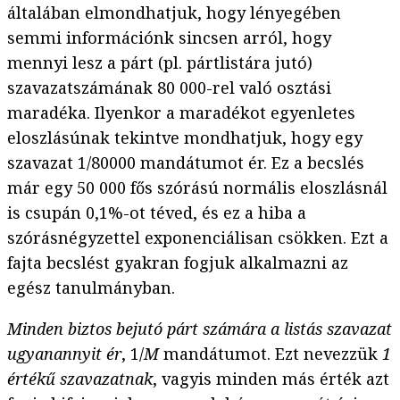
általában elmondhatjuk, hogy lényegében
semmi információnk sincsen arról, hogy
mennyi lesz a párt (pl. pártlistára jutó)
szavazatszámának 80 000-rel való osztási
maradéka. Ilyenkor a maradékot egyenletes
eloszlásúnak tekintve mondhatjuk, hogy egy
szavazat 1/80000 mandátumot ér. Ez a becslés
már egy 50 000 fős szórású normális eloszlásnál
is csupán 0,1%-ot téved, és ez a hiba a
szórásnégyzettel exponenciálisan csökken. Ezt a
fajta becslést gyakran fogjuk alkalmazni az
egész tanulmányban.
Minden biztos bejutó párt számára a listás szavazat
ugyanannyit ér
, 1/
M
mandátumot. Ezt nevezzük
1
értékű szavazatnak
, vagyis minden más érték azt