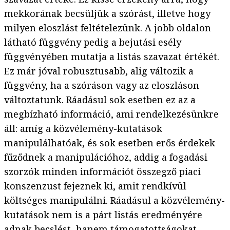
mekkorának becsüljük a szórást, illetve hogy
milyen eloszlást feltételezünk. A jobb oldalon
látható függvény pedig a bejutási esély
függvényében mutatja a listás szavazat értékét.
Ez már jóval robusztusabb, alig változik a
függvény, ha a szóráson vagy az eloszláson
változtatunk. Ráadásul sok esetben ez az a
megbízható információ, ami rendelkezésünkre
áll: amíg a közvélemény-kutatások
manipulálhatóak, és sok esetben erős érdekek
fűződnek a manipulációhoz, addig a fogadási
szorzók minden információt összegző piaci
konszenzust fejeznek ki, amit rendkívül
költséges manipulálni. Ráadásul a közvélemény-
kutatások nem is a párt listás eredményére
adnak becslést, hanem támogatottságokat