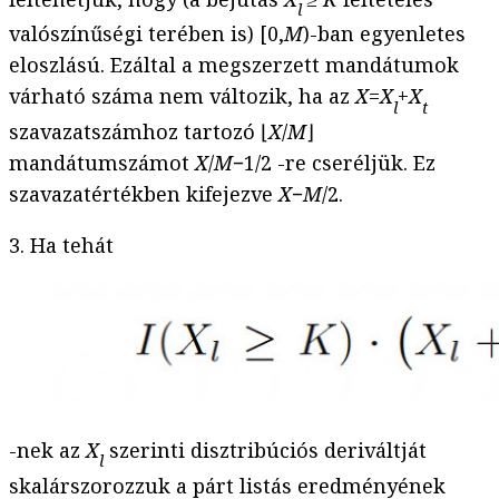
l
valószínűségi terében is) [0,
M
)-ban egyenletes
eloszlású. Ezáltal a megszerzett mandátumok
várható száma nem változik, ha az
X
=
X
+
X
l
t
szavazatszámhoz tartozó ⌊
X
/
M
⌋
mandátumszámot
X
/
M
−1/2 -re cseréljük. Ez
szavazatértékben kifejezve
X
−
M
/2.
3. Ha tehát
-nek az
X
szerinti disztribúciós deriváltját
l
skalárszorozzuk a párt listás eredményének