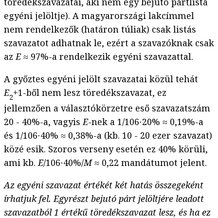
töredékszavazatai, aki nem egy bejutó pártlista
egyéni jelöltje). A magyarországi lakcímmel
nem rendelkezők (határon túliak) csak listás
szavazatot adhatnak le, ezért a szavazóknak csak
az
E
≈ 97%-a rendelkezik egyéni szavazattal.
A győztes egyéni jelölt szavazatai közül tehát
E
+1-ből nem lesz töredékszavazat, ez
2
jellemzően a választókörzetre eső szavazatszám
20 - 40%-a, vagyis
E
-nek a 1/106⋅20% ≈ 0,19%-a
és 1/106⋅40% ≈ 0,38%-a (kb. 10 - 20 ezer szavazat)
közé esik. Szoros verseny esetén ez 40% körüli,
ami kb.
E
/106⋅40%/
M
≈ 0,22 mandátumot jelent.
Az egyéni szavazat értékét két hatás összegeként
írhatjuk fel. Egyrészt bejutó párt jelöltjére leadott
szavazatból 1 értékű töredékszavazat lesz, és ha ez