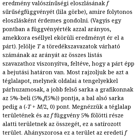
eredmény valószínűségi eloszlásának
f
sűrűségfüggvényét (lila görbe), amire folytonos
eloszlásként érdemes gondolni. (Vagyis egy
pontban a függvényérték azzal arányos,
amekkora eséllyel ekörüli eredményt ér el a
párt). Jelölje
T
a töredékszavazatok várható
számának az arányát az összes listás
szavazathoz viszonyítva, feltéve, hogy a párt épp
a bejutási határon van. Most rajzoljuk be azt a
téglalapot, melynek oldalai a tengelyekkel
párhuzamosak, a jobb felső sarka a grafikonnak
az 5%-beli (5%,
f
(5%)) pontja, a bal alsó sarka
pedig a (
−T
+
M
/2, 0) pont. Megnézzük a téglalap
területének és az
f
függvény 5% fölötti része
alatti területnek az összegét, ez a satírozott
terület. Ahányszorosa ez a terület az eredeti
f