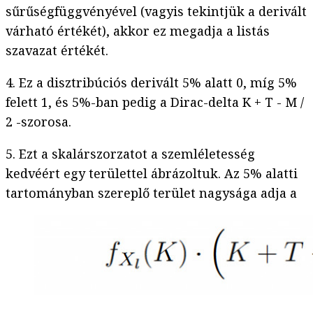
sűrűségfüggvényével (vagyis tekintjük a derivált
várható értékét), akkor ez megadja a listás
szavazat értékét.
4. Ez a disztribúciós derivált 5% alatt 0, míg 5%
felett 1, és 5%-ban pedig a Dirac-delta K + T - M /
2 -szorosa.
5. Ezt a skalárszorzatot a szemléletesség
kedvéért egy területtel ábrázoltuk. Az 5% alatti
tartományban szereplő terület nagysága adja a