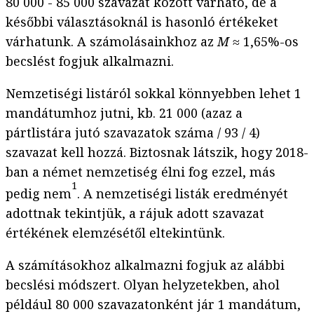
80 000 - 85 000 szavazat között várható, de a
későbbi választásoknál is hasonló értékeket
várhatunk. A számolásainkhoz az
M
≈ 1,65%-os
becslést fogjuk alkalmazni.
Nemzetiségi listáról sokkal könnyebben lehet 1
mandátumhoz jutni, kb. 21 000 (azaz a
pártlistára jutó szavazatok száma / 93 / 4)
szavazat kell hozzá. Biztosnak látszik, hogy 2018-
ban a német nemzetiség élni fog ezzel, más
1
pedig nem
. A nemzetiségi listák eredményét
adottnak tekintjük, a rájuk adott szavazat
értékének elemzésétől eltekintünk.
A számításokhoz alkalmazni fogjuk az alábbi
becslési módszert. Olyan helyzetekben, ahol
például 80 000 szavazatonként jár 1 mandátum,