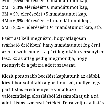
M ≈ 1,65% eléréséért 0 mandátumot kap,
2M ≈ 3,3% eléréséért 0 mandátumot kap,
3M ≈ 5% eléréséért +5 mandátumot kap,
4M ≈ 6,6% eléréséért +1 mandátumot kap,
5M ≈ 8,25% eléréséért +1 mandátumot kap, stb.
Ezért azt kell megnézni, hogy átlagosan
(várható értékben) hány mandátumot fog érni
az a küszöb, amiért a párt leginkább versenyben
lesz. Ez az átlag pedig megmondja, hogy
mennyit ér a pártra adott szavazat.
Kicsit pontosabb becslést kaphatunk az alábbi,
kicsit bonyolultabb algoritmussal, mellyel egy
párt listás eredményére vonatkozó
valószínűségi eloszlásból kiszámolhatjuk a rá
adott listás szavazat értékét. Felrajzoljuk a listás