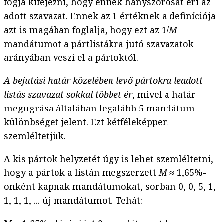
fogja kifejezni, hogy ennek hányszorosát éri az
adott szavazat. Ennek az 1 értéknek a definíciója
azt is magában foglalja, hogy ezt az 1/
M
mandátumot a pártlistákra jutó szavazatok
arányában veszi el a pártoktól.
A bejutási határ közelében levő pártokra leadott
listás szavazat sokkal többet ér
, mivel a határ
megugrása általában legalább 5 mandátum
különbséget jelent. Ezt kétféleképpen
szemléltetjük.
A kis pártok helyzetét úgy is lehet szemléltetni,
hogy a pártok a listán megszerzett
M
≈ 1,65%-
onként kapnak mandátumokat, sorban 0, 0, 5, 1,
1, 1, 1, ... új mandátumot. Tehát: