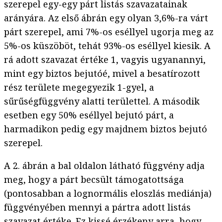
szerepel egy-egy párt listás szavazatainak
arányára. Az első ábrán egy olyan 3,6%-ra várt
párt szerepel, ami 7%-os eséllyel ugorja meg az
5%-os küszöböt, tehát 93%-os eséllyel kiesik. A
rá adott szavazat értéke 1, vagyis ugyanannyi,
mint egy biztos bejutóé, mivel a besatírozott
rész területe megegyezik 1-gyel, a
sűrűségfüggvény alatti területtel. A második
esetben egy 50% eséllyel bejutó párt, a
harmadikon pedig egy majdnem biztos bejutó
szerepel.
A 2. ábrán a bal oldalon látható függvény adja
meg, hogy a párt becsült támogatottsága
(pontosabban a lognormális eloszlás mediánja)
függvényében mennyi a pártra adott listás
szavazat értéke. Ez kissé érzékeny arra, hogy