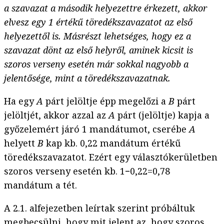
a szavazat a második helyezettre érkezett, akkor
elvesz egy 1 értékű töredékszavazatot az első
helyezettől is. Másrészt lehetséges, hogy ez a
szavazat dönt az első helyről, aminek kicsit is
szoros verseny esetén már sokkal nagyobb a
jelentősége, mint a töredékszavazatnak.
Ha egy
A
párt jelöltje épp megelőzi a
B
párt
jelöltjét, akkor azzal az
A
párt (jelöltje) kapja a
győzelemért járó 1 mandátumot, cserébe
A
helyett
B
kap kb. 0,22 mandátum értékű
töredékszavazatot. Ezért egy választókerületben
szoros verseny esetén kb. 1−0,22=0,78
mandátum a tét.
A 2.1. alfejezetben leírtak szerint próbáltuk
megbecsülni, hogy mit jelent az, hogy szoros