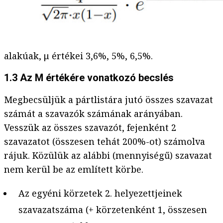
alakúak, μ értékei 3,6%, 5%, 6,5%.
1.3 Az M értékére vonatkozó becslés
Megbecsüljük a pártlistára jutó összes szavazat
számát a szavazók számának arányában.
Vesszük az összes szavazót, fejenként 2
szavazatot (összesen tehát 200%-ot) számolva
rájuk. Közülük az alábbi (mennyiségű) szavazat
nem kerül be az említett körbe.
Az egyéni körzetek 2. helyezettjeinek
szavazatszáma (+ körzetenként 1, összesen