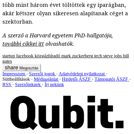
több mint három évet töltöttek egy iparágban,
akár kétszer olyan sikeresen alapítanak céget a
szektorban.
A szerző a Harvard egyetem PhD-hallgatója,
további cikkei itt
olvashatók.
startup
facebook
közgázhíradó
mark zuckerberg
tech
steve jobs
bill
gates
Megosztás
Impresszum
Szerzői jogok
Adatvédelmi nyilatkozat
Sütibeállítások
Médiaajánlat
Hirdetői ÁSZF
Támogatói ÁSZF
RSS
Szerzőinknek
Írj nekünk