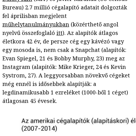
Bureau) 2.7 millió cégalapító adatait dolgozták
fel áprilisban megjelent
műhelytanulmányukban
(közérthető angol
nyelvű összefoglaló
itt
). Az alapítók átlagos
életkora 42 év, de persze cég egy kávézó vagy
egy mosoda is, nem csak a Snapchat (alapítók:
Evan Spiegel, 21 és Bobby Murphy, 23) meg az
Instagram (alapitók: Mike Krieger, 24 és Kevin
Systrom, 27). A leggyorsabban növekvő cégeket
még ennél is idősebbek alapítják: a
legdinamikusabb 1 ezreléket (1000-ből 1 céget)
átlagosan 45 évesek.