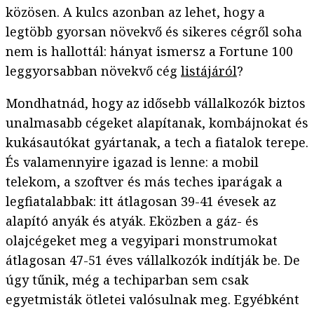
közösen. A kulcs azonban az lehet, hogy a
legtöbb gyorsan növekvő és sikeres cégről soha
nem is hallottál: hányat ismersz a Fortune 100
leggyorsabban növekvő cég
listájáról
?
Mondhatnád, hogy az idősebb vállalkozók biztos
unalmasabb cégeket alapítanak, kombájnokat és
kukásautókat gyártanak, a tech a fiatalok terepe.
És valamennyire igazad is lenne: a mobil
telekom, a szoftver és más teches iparágak a
legfiatalabbak: itt átlagosan 39-41 évesek az
alapító anyák és atyák. Eközben a gáz- és
olajcégeket meg a vegyipari monstrumokat
átlagosan 47-51 éves vállalkozók indítják be. De
úgy tűnik, még a techiparban sem csak
egyetmisták ötletei valósulnak meg. Egyébként