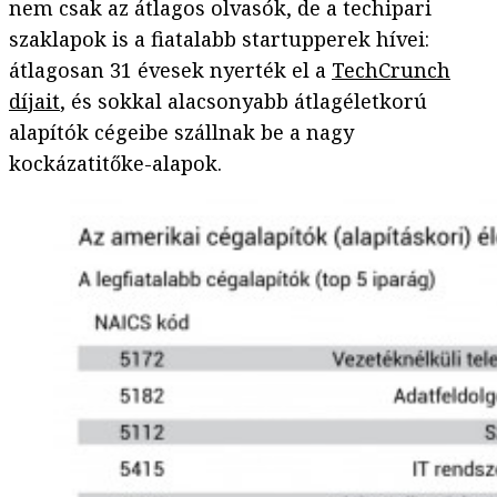
nem csak az átlagos olvasók, de a techipari
szaklapok is a fiatalabb startupperek hívei:
átlagosan 31 évesek nyerték el a
TechCrunch
díjait
, és sokkal alacsonyabb átlagéletkorú
alapítók cégeibe szállnak be a nagy
kockázatitőke-alapok.