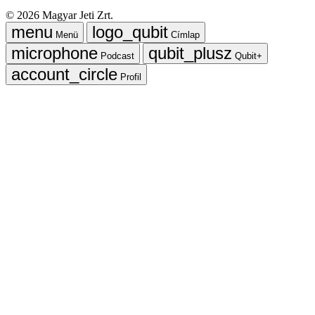
©
2026
Magyar Jeti Zrt.
Menü
Címlap
Podcast
Qubit+
Profil