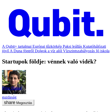
A Qubit+ tartalmai
Európai tűzkörkép
Paksi leállás
Kutatóhálózati
jövő
A Duna föntről
Dolgok a víz alól
Vízszintszabályozás
Jó iskola
Startupok földje: vénnek való vidék?
Prinz Dániel
2018. július 16.
gazdaság
Megosztás