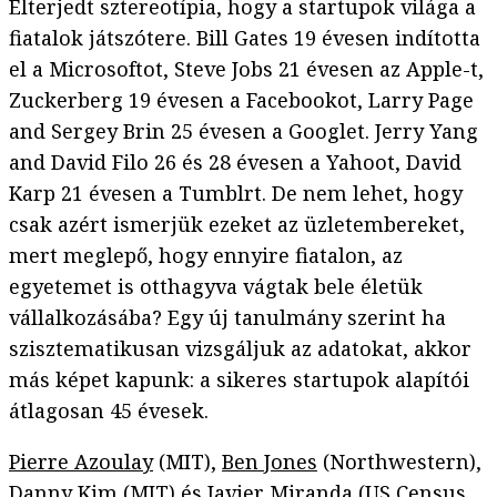
Elterjedt sztereotípia, hogy a startupok világa a
fiatalok játszótere. Bill Gates 19 évesen indította
el a Microsoftot, Steve Jobs 21 évesen az Apple-t,
Zuckerberg 19 évesen a Facebookot, Larry Page
and Sergey Brin 25 évesen a Googlet. Jerry Yang
and David Filo 26 és 28 évesen a Yahoot, David
Karp 21 évesen a Tumblrt. De nem lehet, hogy
csak azért ismerjük ezeket az üzletembereket,
mert meglepő, hogy ennyire fiatalon, az
egyetemet is otthagyva vágtak bele életük
vállalkozásába? Egy új tanulmány szerint ha
szisztematikusan vizsgáljuk az adatokat, akkor
más képet kapunk: a sikeres startupok alapítói
átlagosan 45 évesek.
Pierre Azoulay
(MIT),
Ben Jones
(Northwestern),
Danny Kim
(MIT) és Javier Miranda (US Census