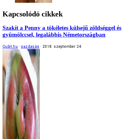
Kapcsolódó cikkek
Szakít a Penny a tökéletes külsejű zöldséggel és
gyümölccsel, legalábbis Németországban
Qubit.hu
gazdaság
2018. szeptember 24.