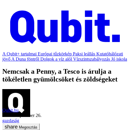
A Qubit+ tartalmai
Európai tűzkörkép
Paksi leállás
Kutatóhálózati
jövő
A Duna föntről
Dolgok a víz alól
Vízszintszabályozás
Jó iskola
Nemcsak a Penny, a Tesco is árulja a
tökéletlen gyümölcsöket és zöldségeket
Qubit.hu
2018. szeptember 26.
gazdaság
Megosztás