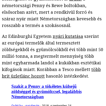
németországi Penny és Rewe boltokban,
elsősorban azért, mert a rendkívül forró és
száraz nyár miatt Németországban kevesebb és
rosszabb a termés a szokásosnál.
Az Edinburghi Egyetem
nyári kutatása
szerint
az európai termelők által termesztett
zöldségekből és gyümölcsökből évi több mint 50
millió tonna, a megtermelt mennyiség több
mint egyharmada landol a kukákban esztétikai
kifogások miatt. Korábban a Tesco mellett
több
brit üzletlánc hozott
hasonló intézkedést.
Szakít a Penny a tökéletes külsejű
zöldséggel és gyümölccsel, legalábbis
Németországban
Qubit.hu
gazdaság
2018. szeptember 24.