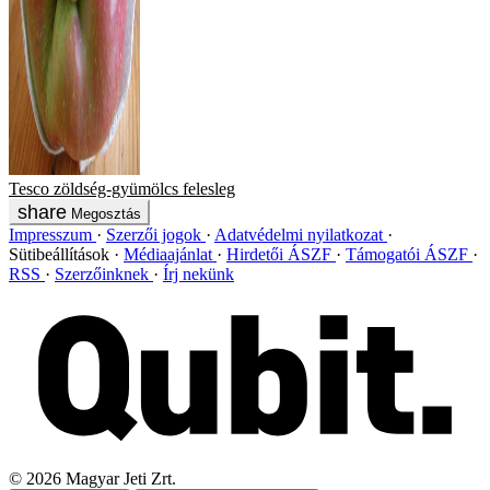
Tesco
zöldség-gyümölcs
felesleg
Megosztás
Impresszum
Szerzői jogok
Adatvédelmi nyilatkozat
Sütibeállítások
Médiaajánlat
Hirdetői ÁSZF
Támogatói ÁSZF
RSS
Szerzőinknek
Írj nekünk
©
2026
Magyar Jeti Zrt.