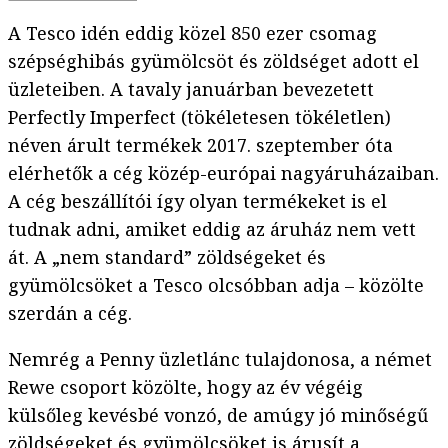
A Tesco idén eddig közel 850 ezer csomag
szépséghibás gyümölcsöt és zöldséget adott el
üzleteiben. A tavaly januárban bevezetett
Perfectly Imperfect (tökéletesen tökéletlen)
néven árult termékek 2017. szeptember óta
elérhetők a cég közép-európai nagyáruházaiban.
A cég beszállítói így olyan termékeket is el
tudnak adni, amiket eddig az áruház nem vett
át. A „nem standard” zöldségeket és
gyümölcsöket a Tesco olcsóbban adja – közölte
szerdán a cég.
Nemrég a Penny üzletlánc tulajdonosa, a német
Rewe csoport közölte, hogy az év végéig
külsőleg kevésbé vonzó, de amúgy jó minőségű
zöldségeket és gyümölcsöket is
árusít
a