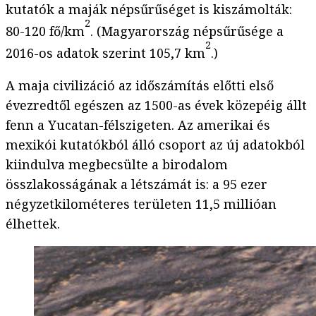
kutatók a maják népsűrűséget is kiszámolták:
2
80-120 fő/km
. (Magyarország népsűrűsége a
2
2016-os adatok szerint 105,7 km
.)
A maja civilizáció az időszámítás előtti első
évezredtől egészen az 1500-as évek közepéig állt
fenn a Yucatan-félszigeten. Az amerikai és
mexikói kutatókból álló csoport az új adatokból
kiindulva megbecsülte a birodalom
összlakosságának a létszámát is: a 95 ezer
négyzetkilométeres területen 11,5 millióan
élhettek.