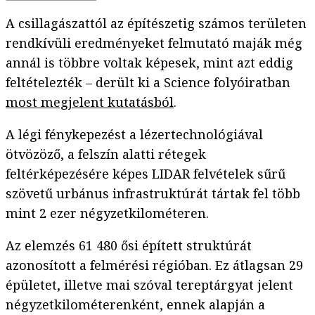
A csillagászattól az építészetig számos területen
rendkívüli eredményeket felmutató maják még
annál is többre voltak képesek, mint azt eddig
feltételezték – derült ki a Science folyóiratban
most megjelent kutatásból
.
A légi fénykepezést a lézertechnológiával
ötvözöző, a felszín alatti rétegek
feltérképezésére képes LIDAR felvételek sűrű
szövetű urbánus infrastruktúrát tártak fel több
mint 2 ezer négyzetkilométeren.
Az elemzés 61 480 ősi épített struktúrát
azonosított a felmérési régióban. Ez átlagsan 29
épületet, illetve mai szóval tereptárgyat jelent
négyzetkilométerenként, ennek alapján a