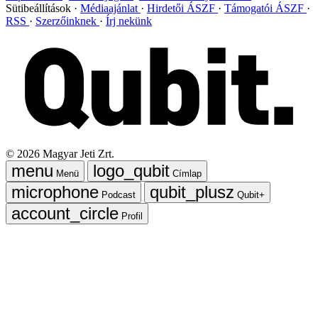
Sütibeállítások
Médiaajánlat
Hirdetői ÁSZF
Támogatói ÁSZF
RSS
Szerzőinknek
Írj nekünk
©
2026
Magyar Jeti Zrt.
Menü
Címlap
Podcast
Qubit+
Profil