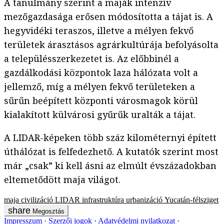
A tanulmány szerint a maják intenzív
mezőgazdasága erősen módosította a tájat is. A
hegyvidéki teraszos, illetve a mélyen fekvő
területek árasztásos agrárkultúrája befolyásolta
a településszerkezetet is. Az előbbinél a
gazdálkodási központok laza hálózata volt a
jellemző, míg a mélyen fekvő területeken a
sűrűn beépített központi városmagok körül
kialakított külvárosi gyűrűk uralták a tájat.
A LIDAR-képeken több száz kilométernyi épített
úthálózat is felfedezhető. A kutatók szerint most
már „csak” ki kell ásni az elmúlt évszázadokban
eltemetődött maja világot.
maja civilizáció
LIDAR
infrastruktúra
urbanizáció
Yucatán-félsziget
Megosztás
Impresszum
Szerzői jogok
Adatvédelmi nyilatkozat