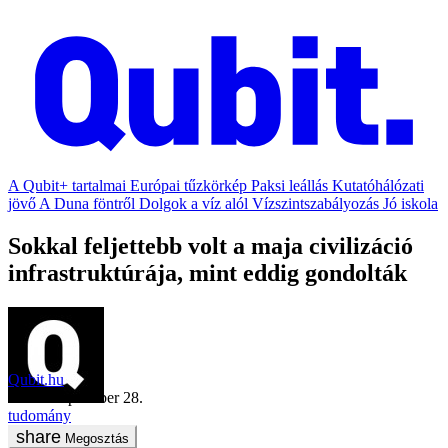
A Qubit+ tartalmai
Európai tűzkörkép
Paksi leállás
Kutatóhálózati
jövő
A Duna föntről
Dolgok a víz alól
Vízszintszabályozás
Jó iskola
Sokkal feljettebb volt a maja civilizáció
infrastruktúrája, mint eddig gondolták
Qubit.hu
2018. szeptember 28.
tudomány
Megosztás