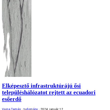
Elképesztő infrastruktúrájú ősi
településhálózatot rejtett az ecuadori
esőerdő
Vajna Tamás
tudomány
2024. január 12.