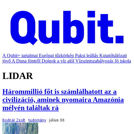
A Qubit+ tartalmai
Európai tűzkörkép
Paksi leállás
Kutatóhálózati
jövő
A Duna föntről
Dolgok a víz alól
Vízszintszabályozás
Jó iskola
LIDAR
Hárommillió főt is számlálhatott az a
civilizáció, aminek nyomaira Amazónia
mélyén találtak rá
Bodnár Zsolt
tudomány
július 30.