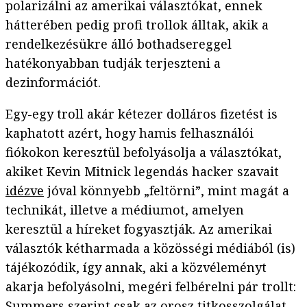
polarizálni az amerikai választókat, ennek
hátterében pedig profi trollok álltak, akik a
rendelkezésükre álló bothadsereggel
hatékonyabban tudják terjeszteni a
dezinformációt.
Egy-egy troll akár kétezer dolláros fizetést is
kaphatott azért, hogy hamis felhasználói
fiókokon keresztül befolyásolja a választókat,
akiket Kevin Mitnick legendás hacker szavait
idézve
jóval könnyebb „feltörni”, mint magát a
technikát, illetve a médiumot, amelyen
keresztül a híreket fogyasztják. Az amerikai
választók kétharmada a közösségi médiából (is)
tájékozódik, így annak, aki a közvéleményt
akarja befolyásolni, megéri felbérelni pár trollt:
Summers szerint csak az orosz titkosszolgálat