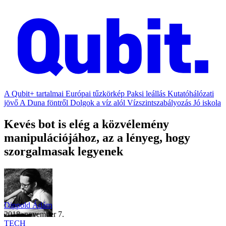
A Qubit+ tartalmai
Európai tűzkörkép
Paksi leállás
Kutatóhálózati
jövő
A Duna föntről
Dolgok a víz alól
Vízszintszabályozás
Jó iskola
Kevés bot is elég a közvélemény
manipulációjához, az a lényeg, hogy
szorgalmasak legyenek
Dippold Ádám
2018. november 7.
TECH