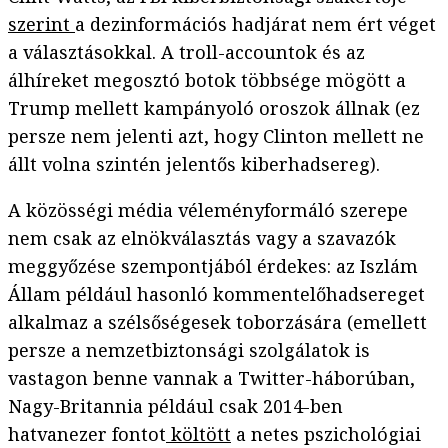
szerint
a dezinformációs hadjárat nem ért véget
a választásokkal. A troll-accountok és az
álhíreket megosztó botok többsége mögött a
Trump mellett kampányoló oroszok állnak (ez
persze nem jelenti azt, hogy Clinton mellett ne
állt volna szintén jelentős kiberhadsereg).
A közösségi média véleményformáló szerepe
nem csak az elnökválasztás vagy a szavazók
meggyőzése szempontjából érdekes: az Iszlám
Állam például hasonló kommentelőhadsereget
alkalmaz a szélsőségesek toborzására (emellett
persze a nemzetbiztonsági szolgálatok is
vastagon benne vannak a Twitter-háborúban,
Nagy-Britannia például csak 2014-ben
hatvanezer fontot
költött
a netes pszichológiai