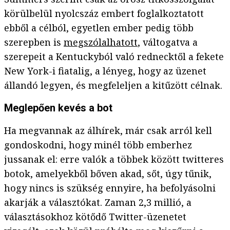
körülbelül nyolcszáz embert foglalkoztatott
ebből a célból, egyetlen ember pedig több
szerepben is
megszólalhatott
, váltogatva a
szerepeit a Kentuckyból való rednecktől a fekete
New York-i fiatalig, a lényeg, hogy az üzenet
állandó legyen, és megfeleljen a kitűzött célnak.
Meglepően kevés a bot
Ha megvannak az álhírek, már csak arról kell
gondoskodni, hogy minél több emberhez
jussanak el: erre valók a többek között twitteres
botok, amelyekből bőven akad, sőt, úgy tűnik,
hogy nincs is szükség ennyire, ha befolyásolni
akarják a választókat. Zaman 2,3 millió, a
választásokhoz kötődő Twitter-üzenetet