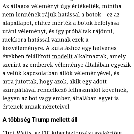
Az átlagos véleményt úgy értékelték, mintha
nem lennének rájuk hatással a botok – ez az
alapállapot, ehhez mérték a botok befolyása
utáni véleményt, és így próbáltak rájönni,
mekkora hatással vannak ezek a
közvéleményre. A kutatáshoz egy hetvenes
években felállított
modellt
alkalmaztak, amely
szerint az emberek véleménye általában egyezik
a velük kapcsolatban állók véleményével, és
arra jutottak, hogy azok, akik egy adott
szimpátiával rendelkező felhasználót követnek,
legyen az bot vagy ember, általában egyet is
értenek annak nézeteivel.
A többség Trump mellett áll
Clint Watts, az FBI kiberbiztonsági szakértője