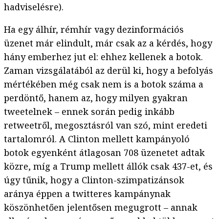
hadviselésre).
Ha egy álhír, rémhír vagy dezinformációs
üzenet már elindult, már csak az a kérdés, hogy
hány emberhez jut el: ehhez kellenek a botok.
Zaman vizsgálatából az derül ki, hogy a befolyás
mértékében még csak nem is a botok száma a
perdöntő, hanem az, hogy milyen gyakran
tweetelnek – ennek során pedig inkább
retweetről, megosztásról van szó, mint eredeti
tartalomról. A Clinton mellett kampányoló
botok egyenként átlagosan 708 üzenetet adtak
közre, míg a Trump mellett állók csak 437-et, és
úgy tűnik, hogy a Clinton-szimpatizánsok
aránya éppen a twitteres kampánynak
köszönhetően jelentősen megugrott – annak