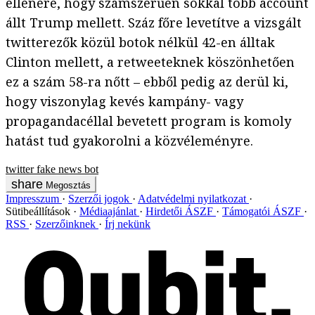
ellenére, hogy számszerűen sokkal több account
állt Trump mellett. Száz főre levetítve a vizsgált
twitterezők közül botok nélkül 42-en álltak
Clinton mellett, a retweeteknek köszönhetően
ez a szám 58-ra nőtt – ebből pedig az derül ki,
hogy viszonylag kevés kampány- vagy
propagandacéllal bevetett program is komoly
hatást tud gyakorolni a közvéleményre.
twitter
fake news
bot
Megosztás
Impresszum
Szerzői jogok
Adatvédelmi nyilatkozat
Sütibeállítások
Médiaajánlat
Hirdetői ÁSZF
Támogatói ÁSZF
RSS
Szerzőinknek
Írj nekünk