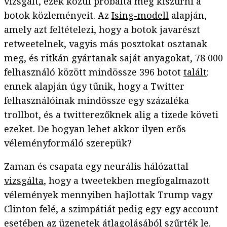
vizsgált, ezek közül próbálta meg kiszűrni a
botok közleményeit. Az
Ising-modell
alapján,
amely azt feltételezi, hogy a botok javarészt
retweetelnek, vagyis más posztokat osztanak
meg, és ritkán gyártanak saját anyagokat, 78 000
felhasználó között mindössze 396 botot
talált
:
ennek alapján úgy tűnik, hogy a Twitter
felhasználóinak mindössze egy százaléka
trollbot, és a twitterezőknek alig a tizede követi
ezeket. De hogyan lehet akkor ilyen erős
véleményformáló szerepük?
Zaman és csapata egy neurális hálózattal
vizsgálta
, hogy a tweetekben megfogalmazott
vélemények mennyiben hajlottak Trump vagy
Clinton felé, a szimpátiát pedig egy-egy account
esetében az üzenetek átlagolásából szűrték le.