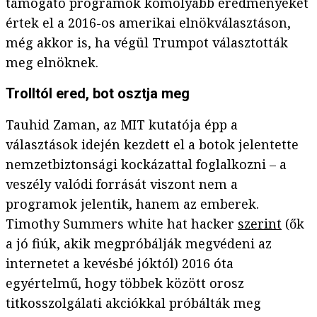
támogató programok komolyabb eredményeket
értek el a 2016-os amerikai elnökválasztáson,
még akkor is, ha végül Trumpot választották
meg elnöknek.
Trolltól ered, bot osztja meg
Tauhid Zaman, az MIT kutatója épp a
választások idején kezdett el a botok jelentette
nemzetbiztonsági kockázattal foglalkozni – a
veszély valódi forrását viszont nem a
programok jelentik, hanem az emberek.
Timothy Summers white hat hacker
szerint
(ők
a jó fiúk, akik megpróbálják megvédeni az
internetet a kevésbé jóktól) 2016 óta
egyértelmű, hogy többek között orosz
titkosszolgálati akciókkal próbálták meg