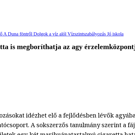
vő
A Duna föntről
Dolgok a víz alól
Vízszintszabályozás
Jó iskola
tta is megboríthatja az agy érzelemközpont
ozásokat idézhet elő a fejlődésben lévők agyáb
ócsoport. A sokszerzős tanulmány szerint a fáj
ületek egy-két marihuánatartalmú cigaretta hat