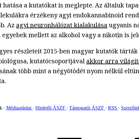
hatása a kutatókat is meglepte. Az általuk tap
kulákra érzékeny agyi endokannabinoid rendsze
bb. Az
agyi neuronhálózat kialakulása
ugyanis na
gyebek mellett az alkohol vagy a nikotin is jel
 részleteit 2015-ben magyar kutatók tárták fe
biológusa, kutatócsoportjával
akkor arra világít
ának több mint a négyötödét nyom nélkül eltünt
a.
ok
Médiaajánlat
Hirdetői ÁSZF
Támogatói ÁSZF
RSS
Szerzői