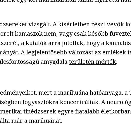
édzsereket vizsgált. A kísérletben részt vevők k
 sorolt kamaszok nem, vagy csak később füvezte
szerét, a kutatók arra jutottak, hogy a kannabi
nyát. A legjelentősebb változást az emlékek tá
ulcsfontosságú amygdala
területén mérték
.
eredményeiket, mert a marihuána hatóanyaga, a 
ségben fogyasztókra koncentráltak. A neurológ
merikai tinédzserek egyre fiatalabb életkorban 
álta már a marihuánát.