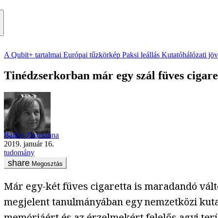
A Qubit+ tartalmai
Európai tűzkörkép
Paksi leállás
Kutatóhálózati jö
Tinédzserkorban már egy szál füves cigare
Balázs Zsuzsanna
2019. január 16.
tudomány
Megosztás
Már egy-két füves cigaretta is maradandó vált
megjelent tanulmányában egy nemzetközi kutat
memóriáért és az érzelmekért felelős agyi ter