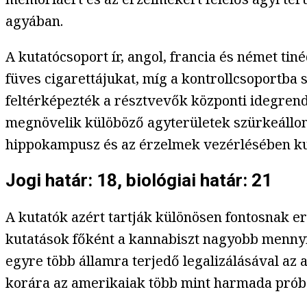
agyában.
A kutatócsoport ír, angol, francia és német tin
füves cigarettájukat, míg a kontrollcsoportba
feltérképezték a résztvevők központi idegrend
megnövelik külöböző agyterületek szürkeállomá
hippokampusz és az érzelmek vezérlésében k
Jogi határ: 18, biológiai határ: 21
A kutatók azért tartják különösen fontosnak 
kutatások főként a kannabiszt nagyobb mennyi
egyre több államra terjedő legalizálásával az a
korára az amerikaiak több mint harmada prób