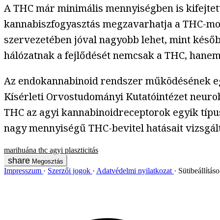
A THC már minimális mennyiségben is kifejtett 
kannabiszfogyasztás megzavarhatja a THC-mole
szervezetében jóval nagyobb lehet, mint késő
hálózatnak a fejlődését nemcsak a THC, hanem e
Az endokannabinoid rendszer működésének egyes
Kísérleti Orvostudományi Kutatóintézet neuro
THC az agyi kannabinoidreceptorok egyik típus
nagy mennyiségű THC-bevitel hatásait vizsgált
marihuána
thc
agyi plaszticitás
Megosztás
Impresszum
Szerzői jogok
Adatvédelmi nyilatkozat
Sütibeállítás