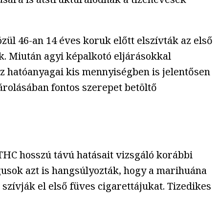
özül 46-an 14 éves koruk előtt elszívták az első
k. Miután agyi képalkotó eljárásokkal
sz hatóanyagai kis mennyiségben is jelentősen
rolásában fontos szerepet betöltő
THC hosszú távú hatásait vizsgáló korábbi
usok azt is hangsúlyozták, hogy a marihuána
szívják el első füves cigarettájukat. Tizedikes