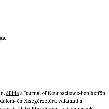
ját
an,
állítja
a Journal of Neuroscience-ben hétfőn
dalom- és éhségérzetért, valamint a
ására is átstrukturálódnak a tizenévesek