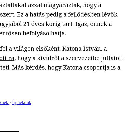
asztaltakat azzal magyarázták, hogy a
rt. Ez a hatás pedig a fejlődésben lévők
gyjából 21 éves korig tart. Igaz, ennek a
entősen befolyásolhatja.
l a világon elsőként. Katona István, a
ott rá
, hogy a kívülről a szervezetbe juttatott
eti. Más kérdés, hogy Katona csoportja is a
nknek
Írj nekünk