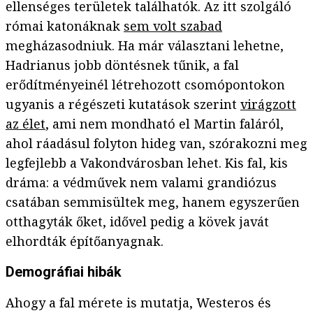
ellenséges területek találhatók. Az itt szolgáló
római katonáknak
sem volt szabad
megházasodniuk. Ha már választani lehetne,
Hadrianus jobb döntésnek tűnik, a fal
erődítményeinél létrehozott csomópontokon
ugyanis a régészeti kutatások szerint
virágzott
az élet
, ami nem mondható el Martin faláról,
ahol ráadásul folyton hideg van, szórakozni meg
legfejlebb a Vakondvárosban lehet. Kis fal, kis
dráma: a védművek nem valami grandiózus
csatában semmisültek meg, hanem egyszerűen
otthagyták őket, idővel pedig a kövek javát
elhordták építőanyagnak.
Demográfiai hibák
Ahogy a fal mérete is mutatja, Westeros és