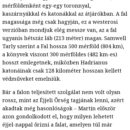
mérföldenként egy-egy toronnyal,
kaszárnyákkal és katonákkal az átjárókban. A fal
magassága még csak hagyján, ez a westerosi
verzióban mondjuk elég messze van, az a fal
ugyanis hétszáz láb (213 méter) magas. Samwell
Tarly szerint a Fal hossza 500 mérföld (804 km),
a könyvek viszont 300 mérföldes (482 km-es)
hosszt emlegetnek, miközben Hadrianus
katonáinak csak 128 kilométer hosszan kellett
védműveket emelniük.
Bár a falon teljesített szolgálat nem volt olyan
rossz, mint az Éjjeli Őrség tagjának lenni, azért
akadtak még hasonlóságok – Martin először
azon gondolkodott el, hogy milyen lehetett
éjjel-nappal őrizni a falat, amelyen túl már