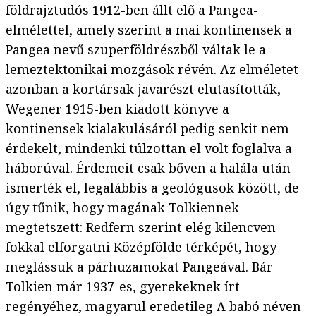
földrajztudós 1912-ben
állt elő
a Pangea-
elmélettel, amely szerint a mai kontinensek a
Pangea nevű szuperföldrészből váltak le a
lemeztektonikai mozgások révén. Az elméletet
azonban a kortársak javarészt elutasították,
Wegener 1915-ben kiadott könyve a
kontinensek kialakulásáról pedig senkit nem
érdekelt, mindenki túlzottan el volt foglalva a
háborúval. Érdemeit csak bőven a halála után
ismerték el, legalábbis a geológusok között, de
úgy tűnik, hogy magának Tolkiennek
megtetszett: Redfern szerint elég kilencven
fokkal elforgatni Középfölde térképét, hogy
meglássuk a párhuzamokat Pangeával. Bár
Tolkien már 1937-es, gyerekeknek írt
regényéhez, magyarul eredetileg A babó néven