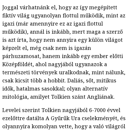
Joggal várhatnánk el, hogy az így megépített
fiktív világ ugyanolyan flottul működik, mint az
igazi (már amennyire ez az igazi flottul
működik), annál is inkább, mert maga a szerző
is azt írta, hogy nem annyira egy külön világot
képzelt el, még csak nem is igazán
párhuzamosat, hanem inkább egy ember előtti
Középföldét, ahol nagyjából ugyanazok a
természeti törvények uralkodnak, mint nálunk,
csak kicsit több a hobbit. Daliás, sőt, mitikus
idők, hatalmas sasokkal; olyan alternatív
mitológia, amilyet Tolkien szánt Angliának.
Levelei szerint Tolkien nagyjából 6-7000 évvel
ezelőttre datálta A Gyűrűk Ura cselekményét, és
olyannyira komolyan vette, hogy a való világról