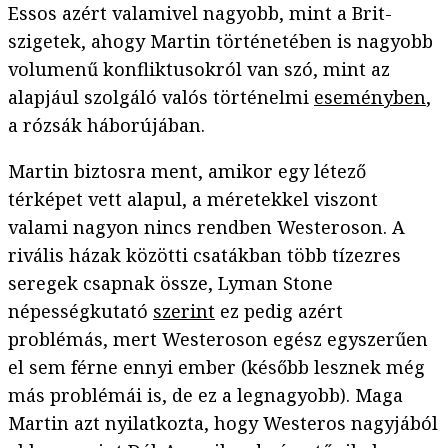
Essos azért valamivel nagyobb, mint a Brit-
szigetek, ahogy Martin történetében is nagyobb
volumenű konfliktusokról van szó, mint az
alapjául szolgáló valós történelmi
eseményben
,
a rózsák háborújában.
Martin biztosra ment, amikor egy létező
térképet vett alapul, a méretekkel viszont
valami nagyon nincs rendben Westeroson. A
rivális házak közötti csatákban több tízezres
seregek csapnak össze, Lyman Stone
népességkutató
szerint
ez pedig azért
problémás, mert Westeroson egész egyszerűen
el sem férne ennyi ember (később lesznek még
más problémái is, de ez a legnagyobb). Maga
Martin azt nyilatkozta, hogy Westeros nagyjából