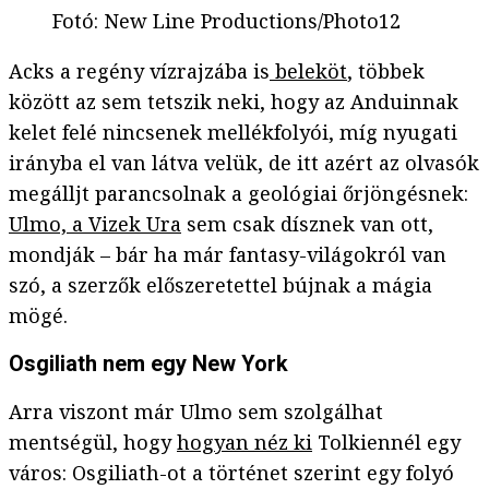
Fotó
:
New Line Productions/Photo12
Acks a regény vízrajzába is
beleköt
, többek
között az sem tetszik neki, hogy az Anduinnak
kelet felé nincsenek mellékfolyói, míg nyugati
irányba el van látva velük, de itt azért az olvasók
megálljt parancsolnak a geológiai őrjöngésnek:
Ulmo, a Vizek Ura
sem csak dísznek van ott,
mondják – bár ha már fantasy-világokról van
szó, a szerzők előszeretettel bújnak a mágia
mögé.
Osgiliath nem egy New York
Arra viszont már Ulmo sem szolgálhat
mentségül, hogy
hogyan néz ki
Tolkiennél egy
város: Osgiliath-ot a történet szerint egy folyó