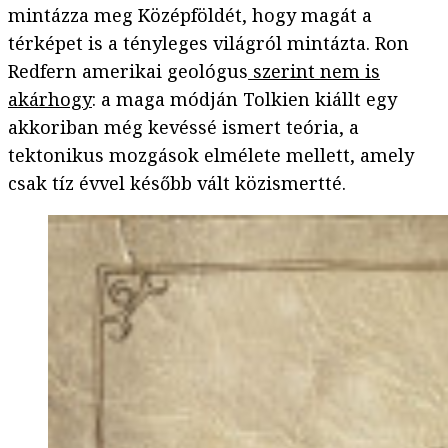
mintázza meg Középföldét, hogy magát a
térképet is a tényleges világról mintázta. Ron
Redfern amerikai geológus
szerint nem is
akárhogy
: a maga módján Tolkien kiállt egy
akkoriban még kevéssé ismert teória, a
tektonikus mozgások elmélete mellett, amely
csak tíz évvel később vált közismertté.