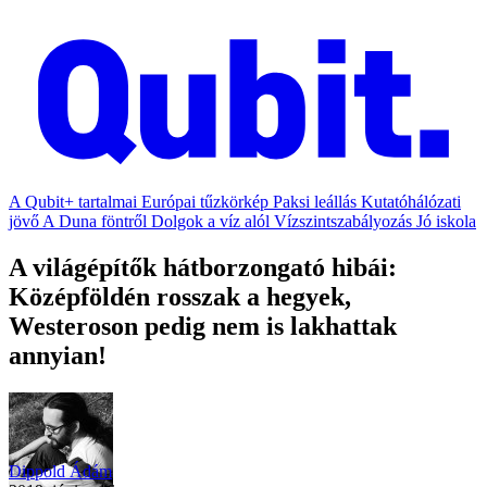
A Qubit+ tartalmai
Európai tűzkörkép
Paksi leállás
Kutatóhálózati
jövő
A Duna föntről
Dolgok a víz alól
Vízszintszabályozás
Jó iskola
A világépítők hátborzongató hibái:
Középföldén rosszak a hegyek,
Westeroson pedig nem is lakhattak
annyian!
Dippold Ádám