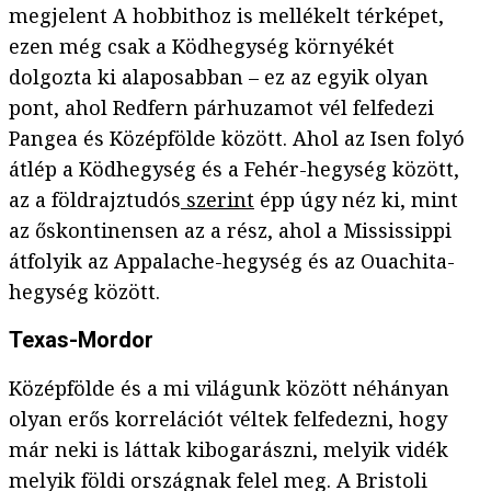
megjelent A hobbithoz is mellékelt térképet,
ezen még csak a Ködhegység környékét
dolgozta ki alaposabban – ez az egyik olyan
pont, ahol Redfern párhuzamot vél felfedezi
Pangea és Középfölde között. Ahol az Isen folyó
átlép a Ködhegység és a Fehér-hegység között,
az a földrajztudós
szerint
épp úgy néz ki, mint
az őskontinensen az a rész, ahol a Mississippi
átfolyik az Appalache-hegység és az Ouachita-
hegység között.
Texas-Mordor
Középfölde és a mi világunk között néhányan
olyan erős korrelációt véltek felfedezni, hogy
már neki is láttak kibogarászni, melyik vidék
melyik földi országnak felel meg. A Bristoli