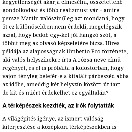
kegyetlenségét akarja elmesélni, összetettebb
gondolkodást és több realizmust vár – amire
persze Martin valószínűleg azt mondaná, hogy
őt ez különösebben
nem érdekli
, megelégszik
azzal, hogy bedob egy-két jól hangzó szót, a
többit meg az olvasó képzeletére bízza. Híres
példája az alaposságnak Umberto Eco története,
aki valós helyszínekre írta A rózsa neve című
regényét, és el is próbálta a kolostorban, hogy
vajon tényleg belefér-e a kitalált párbeszéd abba
az időbe, ameddig két helyszín közötti út tart -
de kit és miért érdekelhet ez egyáltalán?
A térképészek kezdték, az írók folytatták
A világépítés igénye, az ismert valóság
kiterjesztése a középkori térképészekben is