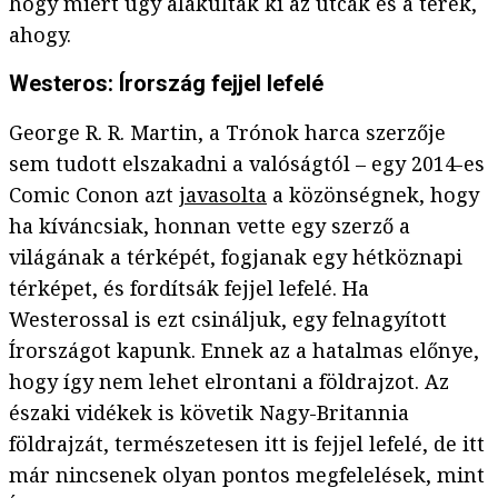
hogy miért úgy alakultak ki az utcák és a terek,
ahogy.
Westeros: Írország fejjel lefelé
George R. R. Martin, a Trónok harca szerzője
sem tudott elszakadni a valóságtól – egy 2014-es
Comic Conon azt
javasolta
a közönségnek, hogy
ha kíváncsiak, honnan vette egy szerző a
világának a térképét, fogjanak egy hétköznapi
térképet, és fordítsák fejjel lefelé. Ha
Westerossal is ezt csináljuk, egy felnagyított
Írországot kapunk. Ennek az a hatalmas előnye,
hogy így nem lehet elrontani a földrajzot. Az
északi vidékek is követik Nagy-Britannia
földrajzát, természetesen itt is fejjel lefelé, de itt
már nincsenek olyan pontos megfelelések, mint