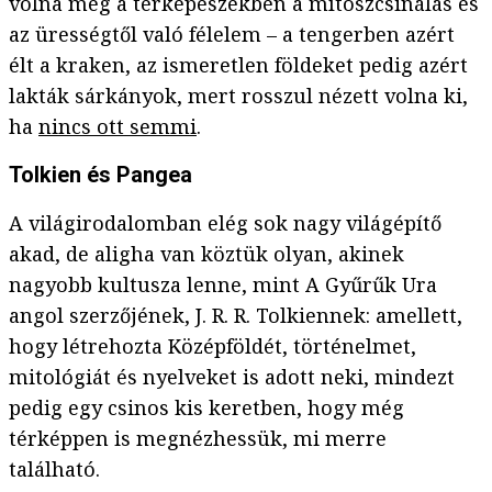
volna meg a térképészekben a mítoszcsinálás és
az ürességtől való félelem – a tengerben azért
élt a kraken, az ismeretlen földeket pedig azért
lakták sárkányok, mert rosszul nézett volna ki,
ha
nincs ott semmi
.
Tolkien és Pangea
A világirodalomban elég sok nagy világépítő
akad, de aligha van köztük olyan, akinek
nagyobb kultusza lenne, mint A Gyűrűk Ura
angol szerzőjének, J. R. R. Tolkiennek: amellett,
hogy létrehozta Középföldét, történelmet,
mitológiát és nyelveket is adott neki, mindezt
pedig egy csinos kis keretben, hogy még
térképpen is megnézhessük, mi merre
található.