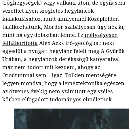
(röghegységek) vagy vulkáni úton, de egyik sem
vezethet ilyen szögletes hegyláncok
kialakulásához, mint amilyennel Középföldén
találkozhatunk, Mordor szabályosan úgy néz ki,
mint ha egy dobozban lenne. Ez
mélységesen
felháborította
Alex Acks író-geológust: neki
egyedül a nyugati hegylánc felelt meg A Gyűrűk
Urában, a hegyláncok derékszögű kanyaraival
már nem tudott mit kezdeni, ahogy az
Orodruinnal sem – igaz, Tolkien mentségére
legyen mondva, hogy a lemeztektonika egészen
az ötvenes évekig nem számított egy széles
körben elfogadott tudományos elméletnek.