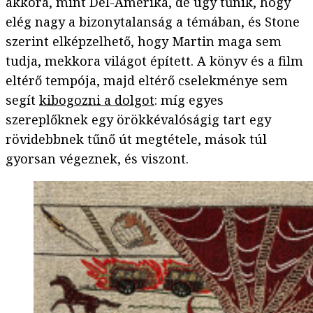
akkora, mint Dél-Amerika, de úgy tűnik, hogy
elég nagy a bizonytalanság a témában, és Stone
szerint elképzelhető, hogy Martin maga sem
tudja, mekkora világot épített. A könyv és a film
eltérő tempója, majd eltérő cselekménye sem
segít
kibogozni a dolgot
: míg egyes
szereplőknek egy örökkévalóságig tart egy
rövidebbnek tűnő út megtétele, mások túl
gyorsan végeznek, és viszont.