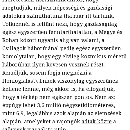
megtudjuk, milyen népességi és gazdasági
adatokra számíthatunk (ha már itt tartunk,
Tolkiennél is feltűnt neki, hogy gazdaságilag
egész egyszerűen fenntarthatatlan, a Megye és
Rohan között ugyanis alig van valami, a
Csillagok háborújánál pedig egész egyszerűen
komolytalan, hogy egy elvileg kozmikus méretű
háborúban ilyen kevesen vesznek részt.
Reméljük, sosem fogja megnézni a
Honfoglalást). Ennek viszonylag egyszerűnek
kellene lennie, még akkor is, ha elfogadjuk,
hogy a térkép nem egészen pontos. Nem az:
éppúgy lehet 3,6 millió négyzetkilométeres,
mint 6,9, legalábbis azok alapján az elemzések
alapján, amelyeket a rajongók
adtak közre
a
szövegek vizsgálata után.