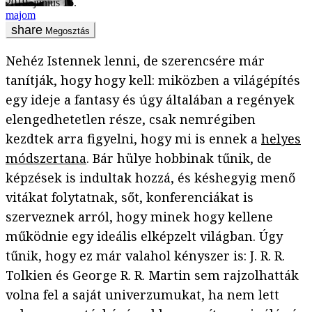
2019. június 16.
majom
Megosztás
Nehéz Istennek lenni, de szerencsére már
tanítják, hogy hogy kell: miközben a világépítés
egy ideje a fantasy és úgy általában a regények
elengedhetetlen része, csak nemrégiben
kezdtek arra figyelni, hogy mi is ennek a
helyes
módszertana
. Bár hülye hobbinak tűnik, de
képzések is indultak hozzá, és késhegyig menő
vitákat folytatnak, sőt, konferenciákat is
szerveznek arról, hogy minek hogy kellene
működnie egy ideális elképzelt világban. Úgy
tűnik, hogy ez már valahol kényszer is: J. R. R.
Tolkien és George R. R. Martin sem rajzolhatták
volna fel a saját univerzumukat, ha nem lett