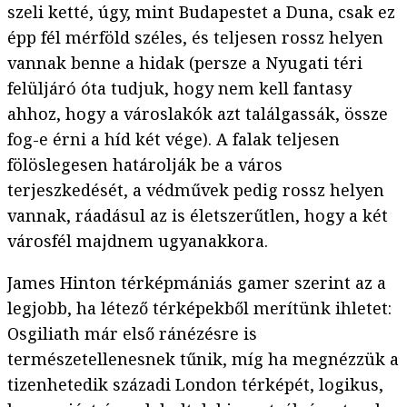
szeli ketté, úgy, mint Budapestet a Duna, csak ez
épp fél mérföld széles, és teljesen rossz helyen
vannak benne a hidak (persze a Nyugati téri
felüljáró óta tudjuk, hogy nem kell fantasy
ahhoz, hogy a városlakók azt találgassák, össze
fog-e érni a híd két vége). A falak teljesen
fölöslegesen határolják be a város
terjeszkedését, a védművek pedig rossz helyen
vannak, ráadásul az is életszerűtlen, hogy a két
városfél majdnem ugyanakkora.
James Hinton térképmániás gamer szerint az a
legjobb, ha létező térképekből merítünk ihletet:
Osgiliath már első ránézésre is
természetellenesnek tűnik, míg ha megnézzük a
tizenhetedik századi London térképét, logikus,