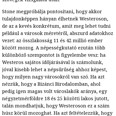
Stone megpróbálja pontosítani, hogy akkor
tulajdonképpen hányan élhetnek Westeroson,
de az a kevés konkrétum, amit meg lehet tudni
például a városok méretéről, abszurd adatokhoz
vezet: az összlakosság 11 és 42 millió ember
között mozog. A népességkutató ezután több
különböző szempontot is figyelembe vesz: ha
Westeros sajátos időjárásával is számolunk,
jóval kisebb lehet a népsűrűség ahhoz képest,
hogy milyen nagy városokról van szó. Ha azt
nézzük, hogy a Bizánci Birodalomban, ahol
pedig igen magas volt városlakók aránya, egy
négyzetmérföldre 18 és 25 közötti lakos jutott,
talán mondhatjuk, hogy Westeroson ez a szám
húsz körül mozoghat. Ha azt feltételezzük, hogy