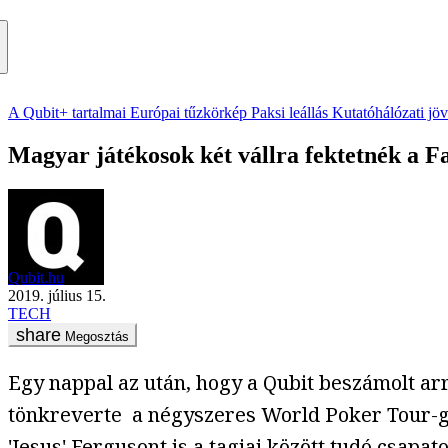
A Qubit+ tartalmai
Európai tűzkörkép
Paksi leállás
Kutatóhálózati jö
Magyar játékosok két vállra fektetnék a F
Qubit.hu
2019. július 15.
TECH
Megosztás
Egy nappal az után, hogy a Qubit beszámolt ar
tönkreverte a négyszeres World Poker Tour-gy
'Jesus' Fergusont is a tagjai között tudó csap