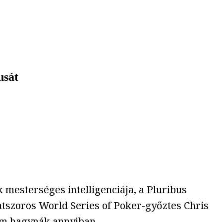
usát
k mesterséges intelligenciája, a Pluribus
tszoros World Series of Poker-győztes Chris
 nem hagynák annyiban.