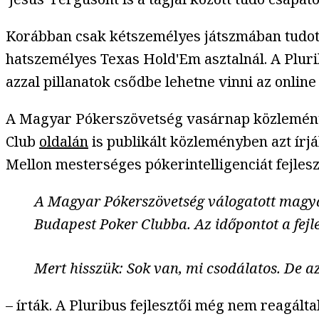
Korábban csak kétszemélyes játszmában tudott
hatszemélyes Texas Hold'Em asztalnál. A Plurib
azzal pillanatok csődbe lehetne vinni az onli
A Magyar Pókerszövetség vasárnap közleményb
Club
oldalán
is publikált közleményben azt írj
Mellon mesterséges pókerintelligenciát fejlesz
A Magyar Pókerszövetség válogatott magyar
Budapest Poker Clubba. Az időpontot a fejl
Mert hisszük: Sok van, mi csodálatos. De 
– írták. A Pluribus fejlesztői még nem reagált