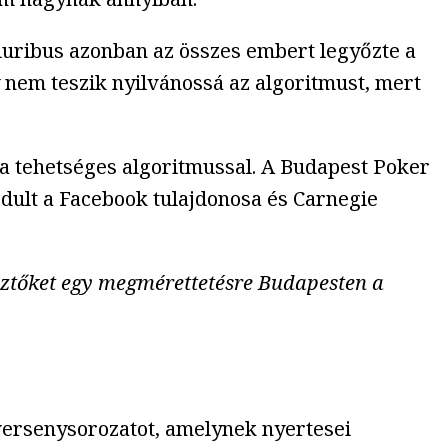
luribus azonban az összes embert legyőzte a
y nem teszik nyilvánossá az algoritmust, mert
 tehetséges algoritmussal. A Budapest Poker
rdult a Facebook tulajdonosa és Carnegie
sztőket egy megmérettetésre Budapesten a
a versenysorozatot, amelynek nyertesei