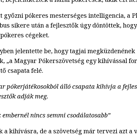
 győzni pókeres mesterséges intelligencia, a P
us sikere után a fejlesztők úgy döntöttek, hog
ne pókeres cégeket.
en jelentette be, hogy tagjai megküzdenének a
ák, „a Magyar Pókerszövetség egy kihívással fo
tő csapata felé.
 pókerjátékosokból álló csapata kihívja a fejle
esztők adják meg.
az embernél nincs semmi csodálatosabb”
ak a kihívásra, de a szövetség már tervezi azt 