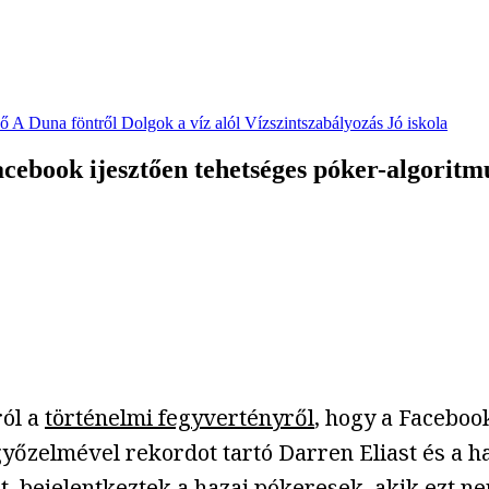
vő
A Duna föntről
Dolgok a víz alól
Vízszintszabályozás
Jó iskola
acebook ijesztően tehetséges póker-algoritm
ról a
történelmi fegyvertényről
, hogy a Faceboo
őzelmével rekordot tartó Darren Eliast és a ha
atot, bejelentkeztek a hazai pókeresek, akik ezt