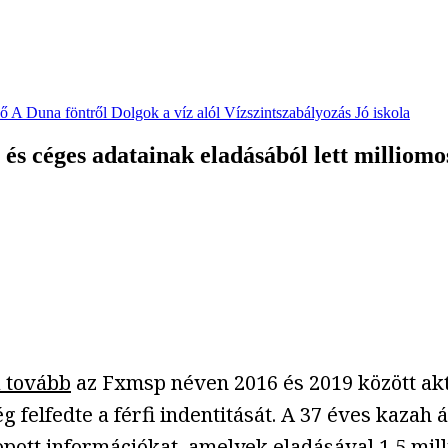
vő
A Duna föntről
Dolgok a víz alól
Vízszintszabályozás
Jó iskola
 és céges adatainak eladásából lett milliomo
a tovább
az Fxmsp néven 2016 és 2019 között ak
 felfedte a férfi indentitását. A 37 éves kazah
pott információkat, amelyek eladásával 1,5 milli