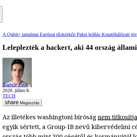
A Qubit+ tartalmai
Európai tűzkörkép
Paksi leállás
Kutatóhálózati jö
Leleplezték a hackert, aki 44 ország állami
Bodnár Zsolt
2020. július 8.
TECH
Megosztás
Az illetékes washingtoni bíróság
nem titkosítj
egyik sértett, a Group-IB nevű kibervédelmi cég
ország több mint 300 cégétől és kormányától lo