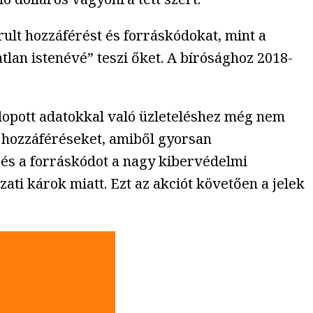
ult hozzáférést és forráskódokat, mint a
tlan istenévé” teszi őket. A bírósághoz 2018-
lopott adatokkal való üzleteléshez még nem
i hozzáféréseket, amiből gyorsan
t és a forráskódot a nagy kibervédelmi
ati károk miatt. Ezt az akciót követően a jelek