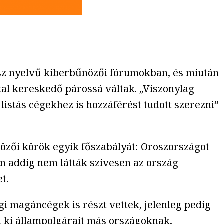
osz nyelvű kiberbűnözői fórumokban, és miután
al kereskedő párossá váltak. „Viszonylag
stás cégekhez is hozzáférést tudott szerezni”
nözői körök egyik főszabályát: Oroszországot
án addig nem látták szívesen az ország
t.
i magáncégek is részt vettek, jelenleg pedig
a ki állampolgárait más országoknak,