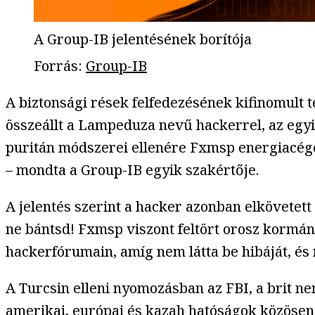
A Group-IB jelentésének borítója
Forrás
:
Group-IB
A biztonsági rések felfedezésének kifinomult
összeállt a Lampeduza nevű hackerrel, az egyi
puritán módszerei ellenére Fxmsp energiacége
– mondta a Group-IB egyik szakértője.
A jelentés szerint a hacker azonban elkövetet
ne bántsd! Fxmsp viszont feltört orosz kormány
hackerfórumain, amíg nem látta be hibáját, és 
A Turcsin elleni nyomozásban az FBI, a brit n
amerikai, európai és kazah hatóságok közösen