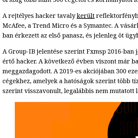
A rejtélyes hacker tavaly
került
reflektorfényb
McAfee, a Trend Micro és a Symantec. A vásárló
ban érkezett az első panasz, és jelenleg öt ügy
A Group-IB jelentése szerint Fxmsp 2016-ban
értő hacker. A következő évben viszont már ba
meggazdagodott. A 2019-es akciójában 300 ezer 
cégekhez, amelyek a hatóságok szerint több tízm
szerint visszavonult, legalábbis nem mutatott l