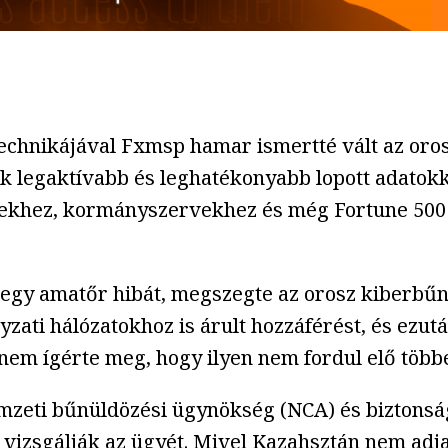
 technikájával Fxmsp hamar ismertté vált az or
k legaktívabb és leghatékonyabb lopott adatokk
khez, kormányszervekhez és még Fortune 500 li
t egy amatőr hibát, megszegte az orosz kiberbű
zati hálózatokhoz is árult hozzáférést, és ezut
nem ígérte meg, hogy ilyen nem fordul elő többe
emzeti bűnüldözési ügynökség (NCA) és biztonság
 vizsgálják az ügyét. Mivel Kazahsztán nem adj