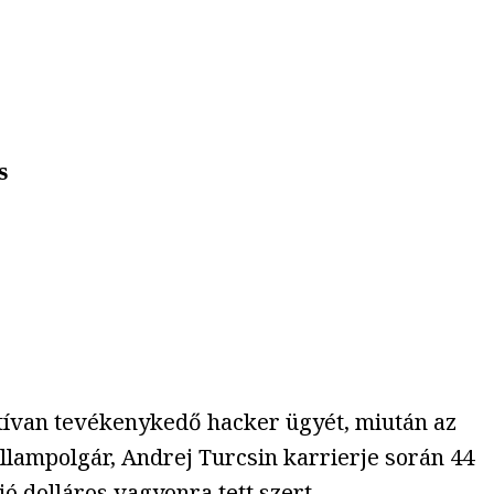
s
tívan tevékenykedő hacker ügyét, miután az
 állampolgár, Andrej Turcsin karrierje során 44
ó dolláros vagyonra tett szert.