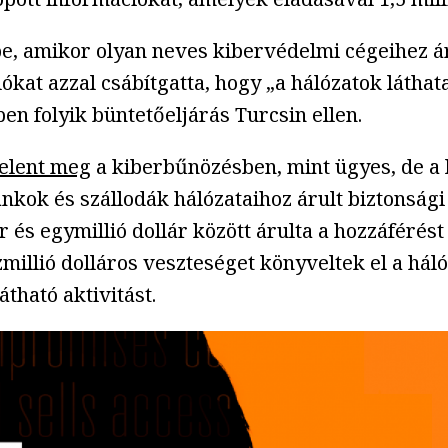
e, amikor olyan neves kibervédelmi cégeihez ár
kat azzal csábítgatta, hogy „a hálózatok láthata
ben folyik büntetőeljárás Turcsin ellen.
jelent meg
a kiberbűnözésben, mint ügyes, de a 
nkok és szállodák hálózataihoz árult biztonság
és egymillió dollár között árulta a hozzáférés
illió dolláros veszteséget könyveltek el a hálóz
átható aktivitást.