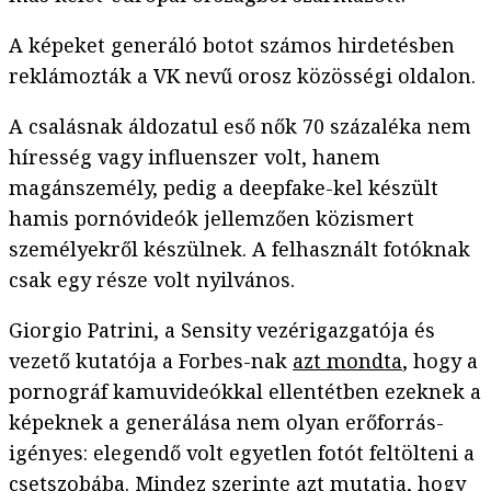
A képeket generáló botot számos hirdetésben
reklámozták a VK nevű orosz közösségi oldalon.
A csalásnak áldozatul eső nők 70 százaléka nem
híresség vagy influenszer volt, hanem
magánszemély, pedig a deepfake-kel készült
hamis pornóvideók jellemzően közismert
személyekről készülnek. A felhasznált fotóknak
csak egy része volt nyilvános.
Giorgio Patrini, a Sensity vezérigazgatója és
vezető kutatója a Forbes-nak
azt mondta
, hogy a
pornográf kamuvideókkal ellentétben ezeknek a
képeknek a generálása nem olyan erőforrás-
igényes: elegendő volt egyetlen fotót feltölteni a
csetszobába. Mindez szerinte azt mutatja, hogy