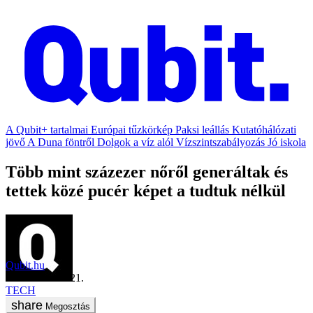
A Qubit+ tartalmai
Európai tűzkörkép
Paksi leállás
Kutatóhálózati
jövő
A Duna föntről
Dolgok a víz alól
Vízszintszabályozás
Jó iskola
Több mint százezer nőről generáltak és
tettek közé pucér képet a tudtuk nélkül
Qubit.hu
2020. október 21.
TECH
Megosztás