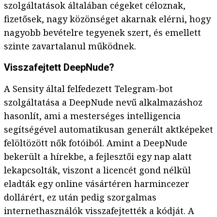
szolgáltatások általában cégeket céloznak,
fizetősek, nagy közönséget akarnak elérni, hogy
nagyobb bevételre tegyenek szert, és emellett
szinte zavartalanul működnek.
Visszafejtett DeepNude?
A Sensity által felfedezett Telegram-bot
szolgáltatása a DeepNude nevű alkalmazáshoz
hasonlít, ami a mesterséges intelligencia
segítségével automatikusan generált aktképeket
felöltözött nők fotóiból. Amint a DeepNude
bekerült a hírekbe, a fejlesztői egy nap alatt
lekapcsolták, viszont a licencét gond nélkül
eladták egy online vásártéren harmincezer
dollárért, ez után pedig szorgalmas
internethasználók visszafejtették a kódját. A