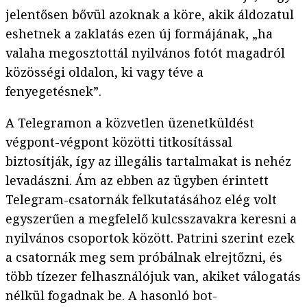
jelentősen bővül azoknak a köre, akik áldozatul
eshetnek a zaklatás ezen új formájának, „ha
valaha megosztottál nyilvános fotót magadról
közösségi oldalon, ki vagy téve a
fenyegetésnek”.
A Telegramon a közvetlen üzenetküldést
végpont-végpont közötti titkosítással
biztosítják, így az illegális tartalmakat is nehéz
levadászni. Ám az ebben az ügyben érintett
Telegram-csatornák felkutatásához elég volt
egyszerűen a megfelelő kulcsszavakra keresni a
nyilvános csoportok között. Patrini szerint ezek
a csatornák meg sem próbálnak elrejtőzni, és
több tízezer felhasználójuk van, akiket válogatás
nélkül fogadnak be. A hasonló bot-