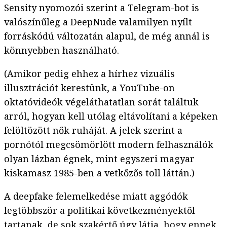
Sensity nyomozói szerint a Telegram-bot is
valószínűleg a DeepNude valamilyen nyílt
forráskódú változatán alapul, de még annál is
könnyebben használható.
(Amikor pedig ehhez a hírhez vizuális
illusztrációt kerestünk, a YouTube-on
oktatóvideók végeláthatatlan sorát találtuk
arról, hogyan kell utólag eltávolítani a képeken
felöltözött nők ruháját. A jelek szerint a
pornótól megcsömörlött modern felhasználók
olyan lázban égnek, mint egyszeri magyar
kiskamasz 1985-ben a vetkőzős toll láttán.)
A deepfake felemelkedése miatt aggódók
legtöbbször a politikai következményektől
tartanak, de sok szakértő úgy látja, hogy ennek