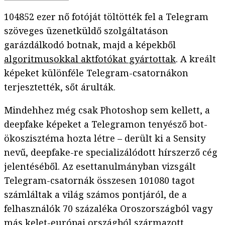
104852 ezer nő fotóját töltötték fel a Telegram
szöveges üzenetküldő szolgáltatáson
garázdálkodó botnak, majd a képekből
algoritmusokkal aktfotókat gyártottak
. A kreált
képeket különféle Telegram-csatornákon
terjesztették, sőt árulták.
Mindehhez még csak Photoshop sem kellett, a
deepfake képeket a Telegramon tenyésző bot-
ökoszisztéma hozta létre – derült ki a Sensity
nevű, deepfake-re specializálódott hírszerző cég
jelentéséből. Az esettanulmányban vizsgált
Telegram-csatornák összesen 101080 tagot
számláltak a világ számos pontjáról, de a
felhasználók 70 százaléka Oroszországból vagy
más kelet-európai országból származott.