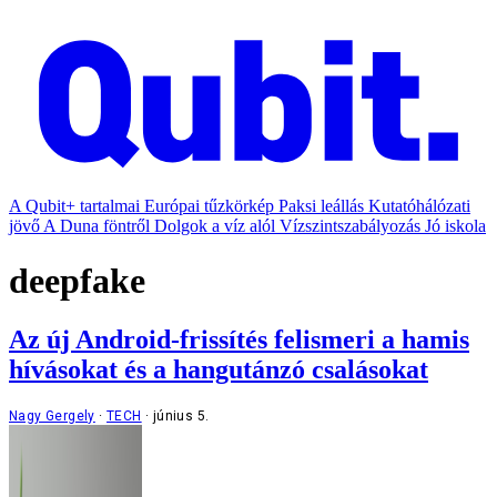
A Qubit+ tartalmai
Európai tűzkörkép
Paksi leállás
Kutatóhálózati
jövő
A Duna föntről
Dolgok a víz alól
Vízszintszabályozás
Jó iskola
deepfake
Az új Android-frissítés felismeri a hamis
hívásokat és a hangutánzó csalásokat
Nagy Gergely
TECH
június 5.