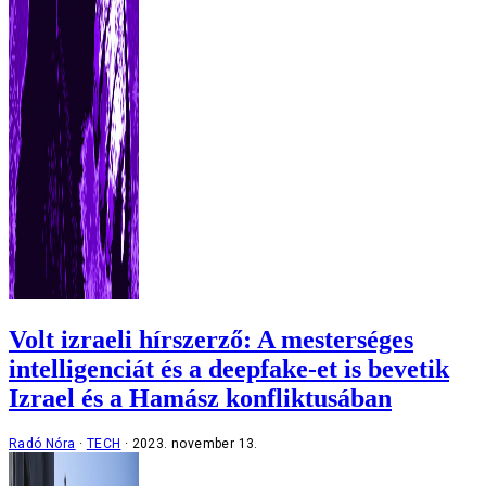
Volt izraeli hírszerző: A mesterséges
intelligenciát és a deepfake-et is bevetik
Izrael és a Hamász konfliktusában
Radó Nóra
TECH
2023. november 13.