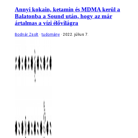
Annyi kokain, ketamin és MDMA kerül a
Balatonba a Sound után, hogy az már
ártalmas a vízi élővilágra
Bodnár Zsolt
tudomány
2022. július 7.