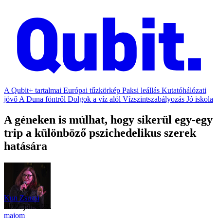
A Qubit+ tartalmai
Európai tűzkörkép
Paksi leállás
Kutatóhálózati
jövő
A Duna föntről
Dolgok a víz alól
Vízszintszabályozás
Jó iskola
A géneken is múlhat, hogy sikerül egy-egy
trip a különböző pszichedelikus szerek
hatására
Kun Zsuzsi
2022. július 27.
majom