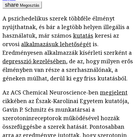
Megosztás
A pszichedelikus szerek többféle élményt
nyújthatnak, és bár a legtöbb helyen illegális a
használatuk, már számos
kutatás
keresi az
orvosi
alkalmazásuk lehetőségét
is.
Eredményesen alkalmazzák kísérleti szerként a
depresszió kezelésében
, de az, hogy milyen erős
élményben van része a szerhasználónak, a
géneken múlhat, derül ki egy friss kutatásból.
Az ACS Chemical Neuroscience-ben
megjelent
cikkében az Észak-Karolinai Egyetem kutatója,
Gavin P. Schmitz és munkatársai a
szerotoninreceptorok működésével hozzák
összefüggésbe a szerek hatását. Pontosabban
arra az eredményre jutottak, hogy szerotonin