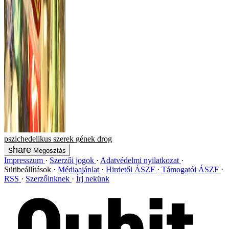
pszichedelikus szerek
gének
drog
Megosztás
Impresszum
Szerzői jogok
Adatvédelmi nyilatkozat
Sütibeállítások
Médiaajánlat
Hirdetői ÁSZF
Támogatói ÁSZF
RSS
Szerzőinknek
Írj nekünk