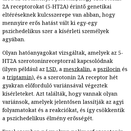
2A receptorokat (5-HT2A) érintő genetikai
eltéréseknek kulcsszerepe van abban, hogy
mennyire erős hatást vált ki egy-egy
pszichedelikus szer a kísérleti személyek
agyában.
Olyan hatóanyagokat vizsgáltak, amelyek az 5-
HT2A szerotoninreceptorral kapcsolódnak
(ilyen például az
LSD
, a
meszkalin
, a
pszilocin
és
a
triptamin
), és a szerotonin 2A receptor hét
gyakran előforduló variánsával végeztek
kísérleteket. Azt találták, hogy vannak olyan
variánsok, amelyek jelentősen lassítják az agyi
folyamatokat és a reakciókat, és így csökkentik
a pszichedelikus élmény erősségét.