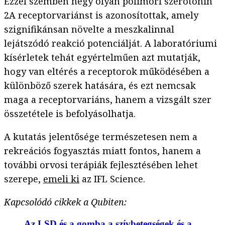
Ezzel szemben négy olyan polimorf szerotonin
2A receptorvariánst is azonosítottak, amely
szignifikánsan növelte a meszkalinnal
lejátszódó reakció potenciálját. A laboratóriumi
kísérletek tehát egyértelműen azt mutatják,
hogy van eltérés a receptorok működésében a
különböző szerek hatására, és ezt nemcsak
maga a receptorvariáns, hanem a vizsgált szer
összetétele is befolyásolhatja.
A kutatás jelentősége természetesen nem a
rekreációs fogyasztás miatt fontos, hanem a
további orvosi terápiák fejlesztésében lehet
szerepe,
emeli ki
az IFL Science.
Kapcsolódó cikkek a Qubiten:
Az LSD és a gomba a szívbetegségek és a