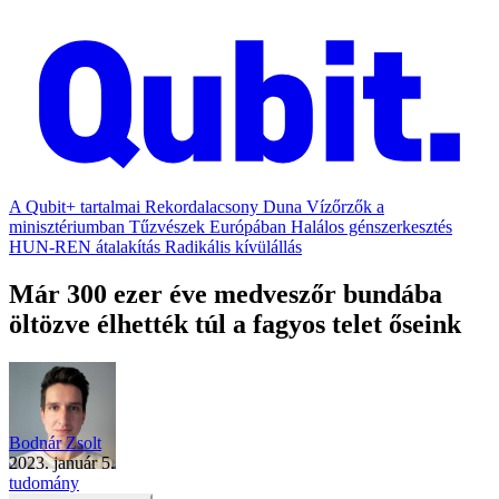
A Qubit+ tartalmai
Rekordalacsony Duna
Vízőrzők a
minisztériumban
Tűzvészek Európában
Halálos génszerkesztés
HUN-REN átalakítás
Radikális kívülállás
Már 300 ezer éve medveszőr bundába
öltözve élhették túl a fagyos telet őseink
Bodnár Zsolt
2023. január 5.
tudomány