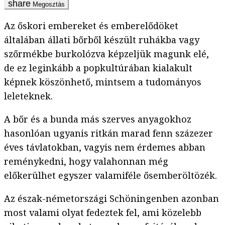
Megosztás
Az őskori embereket és emberelődöket
általában állati bőrből készült ruhákba vagy
szőrmékbe burkolózva képzeljük magunk elé,
de ez leginkább a popkultúrában kialakult
képnek köszönhető, mintsem a tudományos
leleteknek.
A bőr és a bunda más szerves anyagokhoz
hasonlóan ugyanis ritkán marad fenn százezer
éves távlatokban, vagyis nem érdemes abban
reménykedni, hogy valahonnan még
előkerülhet egyszer valamiféle ősemberöltözék.
Az észak-németországi Schöningenben azonban
most valami olyat fedeztek fel, ami közelebb