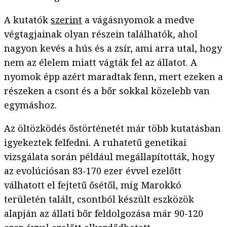
A kutatók
szerint
a vágásnyomok a medve
végtagjainak olyan részein találhatók, ahol
nagyon kevés a hús és a zsír, ami arra utal, hogy
nem az élelem miatt vágták fel az állatot. A
nyomok épp azért maradtak fenn, mert ezeken a
részeken a csont és a bőr sokkal közelebb van
egymáshoz.
Az öltözködés őstörténetét már több kutatásban
igyekeztek felfedni. A ruhatetű genetikai
vizsgálata során például megállapították, hogy
az evolúciósan 83-170 ezer évvel ezelőtt
válhatott el fejtetű ősétől, míg Marokkó
területén talált, csontból készült eszközök
alapján az állati bőr feldolgozása már 90-120