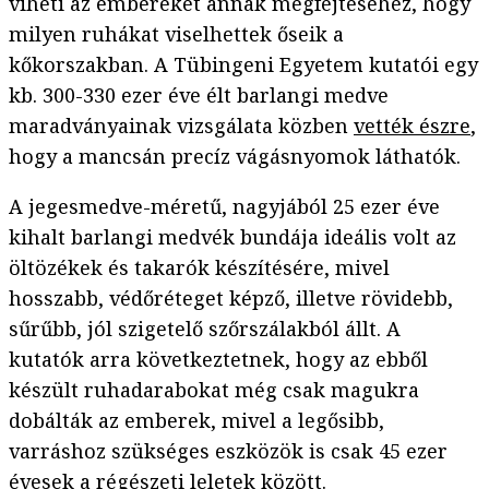
viheti az embereket annak megfejtéséhez, hogy
milyen ruhákat viselhettek őseik a
kőkorszakban. A Tübingeni Egyetem kutatói egy
kb. 300-330 ezer éve élt barlangi medve
maradványainak vizsgálata közben
vették észre
,
hogy a mancsán precíz vágásnyomok láthatók.
A jegesmedve-méretű, nagyjából 25 ezer éve
kihalt barlangi medvék bundája ideális volt az
öltözékek és takarók készítésére, mivel
hosszabb, védőréteget képző, illetve rövidebb,
sűrűbb, jól szigetelő szőrszálakból állt. A
kutatók arra következtetnek, hogy az ebből
készült ruhadarabokat még csak magukra
dobálták az emberek, mivel a legősibb,
varráshoz szükséges eszközök is csak 45 ezer
évesek a régészeti leletek között.