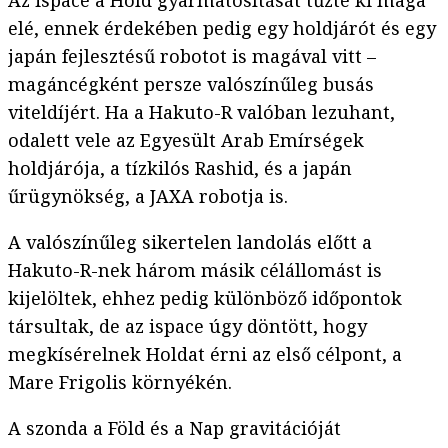
Az ispace a Hold gyarmatosítását tűzte ki maga
elé, ennek érdekében pedig egy holdjárót és egy
japán fejlesztésű robotot is magával vitt –
magáncégként persze valószínűleg busás
viteldíjért. Ha a Hakuto-R valóban lezuhant,
odalett vele az Egyesült Arab Emírségek
holdjárója, a tízkilós Rashid, és a japán
űrügynökség, a JAXA robotja is.
A valószínűleg sikertelen landolás előtt a
Hakuto-R-nek három másik célállomást is
kijelöltek, ehhez pedig különböző időpontok
társultak, de az ispace úgy döntött, hogy
megkísérelnek Holdat érni az első célpont, a
Mare Frigolis környékén.
A szonda a Föld és a Nap gravitációját