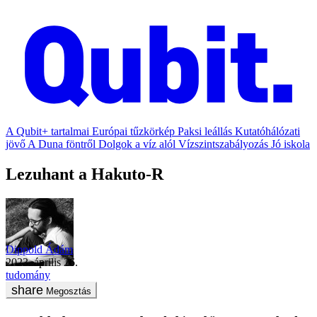
A Qubit+ tartalmai
Európai tűzkörkép
Paksi leállás
Kutatóhálózati
jövő
A Duna föntről
Dolgok a víz alól
Vízszintszabályozás
Jó iskola
Lezuhant a Hakuto-R
Dippold Ádám
2023. április 26.
tudomány
Megosztás