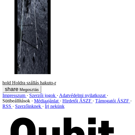
hold
Holdra szállás
hakuto-r
Megosztás
Impresszum
Szerzői jogok
Adatvédelmi nyilatkozat
Sütibeállítások
Médiaajánlat
Hirdetői ÁSZF
Támogatói ÁSZF
RSS
Szerzőinknek
Írj nekünk