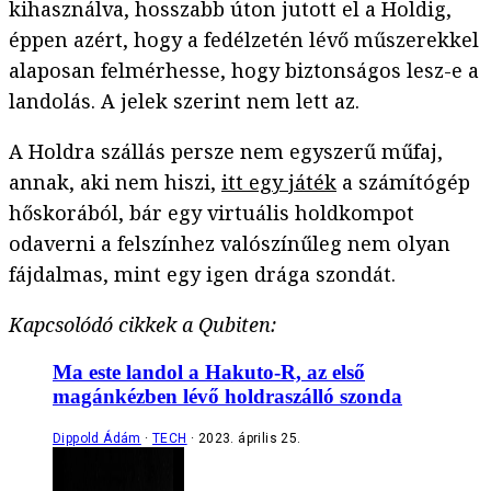
kihasználva, hosszabb úton jutott el a Holdig,
éppen azért, hogy a fedélzetén lévő műszerekkel
alaposan felmérhesse, hogy biztonságos lesz-e a
landolás. A jelek szerint nem lett az.
A Holdra szállás persze nem egyszerű műfaj,
annak, aki nem hiszi,
itt egy játék
a számítógép
hőskorából, bár egy virtuális holdkompot
odaverni a felszínhez valószínűleg nem olyan
fájdalmas, mint egy igen drága szondát.
Kapcsolódó cikkek a Qubiten:
Ma este landol a Hakuto-R, az első
magánkézben lévő holdraszálló szonda
Dippold Ádám
TECH
2023. április 25.