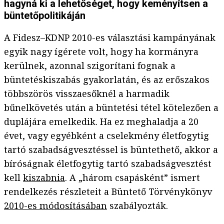
hagyná ki a lehetőséget, hogy keményítsen a
büntetőpolitikáján
A Fidesz–KDNP 2010-es választási kampányának
egyik nagy ígérete volt, hogy ha kormányra
kerülnek, azonnal szigorítani fognak a
büntetéskiszabás gyakorlatán, és az erőszakos
többszörös visszaesőknél a harmadik
bűnelkövetés után a büntetési tétel kötelezően a
duplájára emelkedik. Ha ez meghaladja a 20
évet, vagy egyébként a cselekmény életfogytig
tartó szabadságvesztéssel is büntethető, akkor a
bíróságnak életfogytig tartó szabadságvesztést
kell
kiszabnia
. A „három csapásként” ismert
rendelkezés részleteit a Büntető Törvénykönyv
2010-es módosításában
szabályozták.