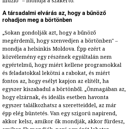
illúzió” – mondja a szakértő.
A társadalmi elvárás az, hogy a bűnöző
rohadjon meg a börtönben
„Sokan gondolják azt, hogy a bűnöző
megérdemli, hogy szenvedjen a börtönben" –
mondja a helsinkis Moldova. Épp ezért a
közvélemény egy részének egyáltalán nem
egyértelmű, hogy miért kellene programokkal
és feladatokkal lekötni a rabokat, és miért
fontos az, hogy esélyt kapjon az elítélt, ha
egyszer kiszabadul a börtönből. „Önmagában az,
hogy elzárnak, és ideális esetben havonta
egyszer találkozhatsz a szeretteiddel, az már
épp elég büntetés. Van egy szigorú napirend,
akkor kelsz, amikor ők mondják, akkor fürdesz,