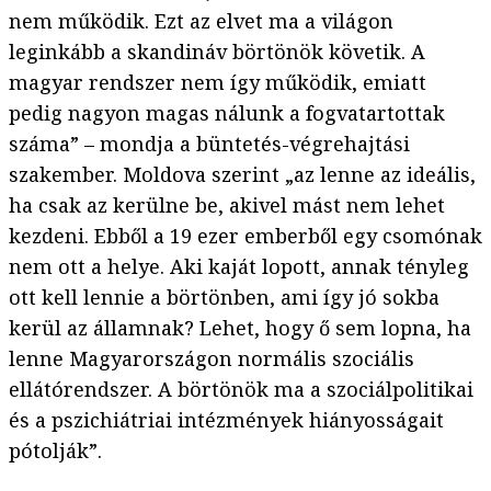
nem működik. Ezt az elvet ma a világon
leginkább a skandináv börtönök követik. A
magyar rendszer nem így működik, emiatt
pedig nagyon magas nálunk a fogvatartottak
száma” – mondja a büntetés-végrehajtási
szakember. Moldova szerint „az lenne az ideális,
ha csak az kerülne be, akivel mást nem lehet
kezdeni. Ebből a 19 ezer emberből egy csomónak
nem ott a helye. Aki kaját lopott, annak tényleg
ott kell lennie a börtönben, ami így jó sokba
kerül az államnak? Lehet, hogy ő sem lopna, ha
lenne Magyarországon normális szociális
ellátórendszer. A börtönök ma a szociálpolitikai
és a pszichiátriai intézmények hiányosságait
pótolják”.