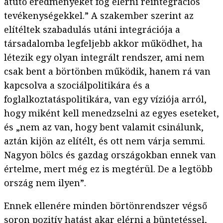
átütő eredményeket fog elérni reintegrációs
tevékenységekkel.” A szakember szerint az
elítéltek szabadulás utáni integrációja a
társadalomba legfeljebb akkor működhet, ha
létezik egy olyan integrált rendszer, ami nem
csak bent a börtönben működik, hanem rá van
kapcsolva a szociálpolitikára és a
foglalkoztatáspolitikára, van egy víziója arról,
hogy miként kell menedzselni az egyes eseteket,
és „nem az van, hogy bent valamit csinálunk,
aztán kijön az elítélt, és ott nem várja semmi.
Nagyon bölcs és gazdag országokban ennek van
értelme, mert még ez is megtérül. De a legtöbb
ország nem ilyen”.
Ennek ellenére minden börtönrendszer végső
soron pozitív hatást akar elérni a büntetéssel,