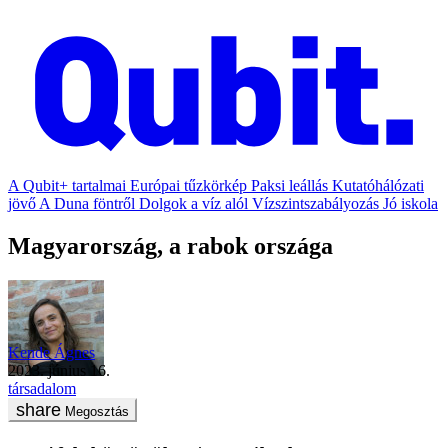
A Qubit+ tartalmai
Európai tűzkörkép
Paksi leállás
Kutatóhálózati
jövő
A Duna föntről
Dolgok a víz alól
Vízszintszabályozás
Jó iskola
Magyarország, a rabok országa
Kende Ágnes
2023. június 16.
társadalom
Megosztás