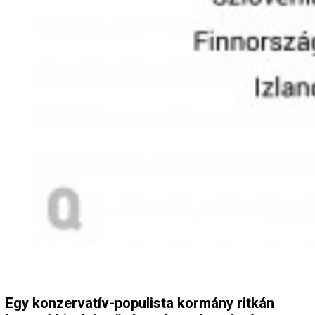
Egy konzervatív-populista kormány ritkán