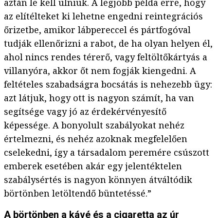
aztán le kell ülniük. A legjobb példa erre, hogy
az elítélteket ki lehetne engedni reintegrációs
őrizetbe, amikor lábpereccel és pártfogóval
tudják ellenőrizni a rabot, de ha olyan helyen él,
ahol nincs rendes térerő, vagy feltöltőkártyás a
villanyóra, akkor őt nem fogják kiengedni. A
feltételes szabadságra bocsátás is nehezebb ügy:
azt látjuk, hogy ott is nagyon számít, ha van
segítsége vagy jó az érdekérvényesítő
képessége. A bonyolult szabályokat nehéz
értelmezni, és nehéz azoknak megfelelően
cselekedni, így a társadalom peremére csúszott
emberek esetében akár egy jelentéktelen
szabálysértés is nagyon könnyen átváltódik
börtönben letöltendő büntetéssé.”
A börtönben a kávé és a cigaretta az úr