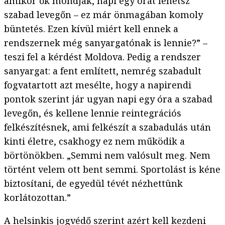
amikor ők mondják, napi egy órát lehetsz
szabad levegőn – ez már önmagában komoly
büntetés. Ezen kívül miért kell ennek a
rendszernek még sanyargatónak is lennie?” –
teszi fel a kérdést Moldova. Pedig a rendszer
sanyargat: a fent említett, nemrég szabadult
fogvatartott azt mesélte, hogy a napirendi
pontok szerint jár ugyan napi egy óra a szabad
levegőn, és kellene lennie reintegrációs
felkészítésnek, ami felkészít a szabadulás után
kinti életre, csakhogy ez nem működik a
börtönökben. „Semmi nem valósult meg. Nem
történt velem ott bent semmi. Sportolást is kéne
biztosítani, de egyedül tévét nézhettünk
korlátozottan.”
A helsinkis jogvédő szerint azért kell kezdeni