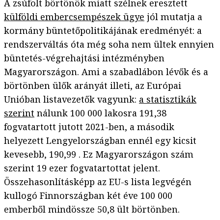
A zsúfolt börtönök miatt szélnek eresztett
külföldi embercsempészek ügye
jól mutatja a
kormány büntetőpolitikájának eredményét: a
rendszerváltás óta még soha nem ültek ennyien
büntetés-végrehajtási intézményben
Magyarországon. Ami a szabadlábon lévők és a
börtönben ülők arányát illeti, az Európai
Unióban listavezetők vagyunk:
a statisztikák
szerint
nálunk 100 000 lakosra 191,38
fogvatartott jutott 2021-ben, a második
helyezett Lengyelországban ennél egy kicsit
kevesebb, 190,99 . Ez Magyarországon szám
szerint 19 ezer fogvatartottat jelent.
Összehasonlításképp az EU-s lista legvégén
kullogó Finnországban két éve 100 000
emberből mindössze 50,8 ült börtönben.