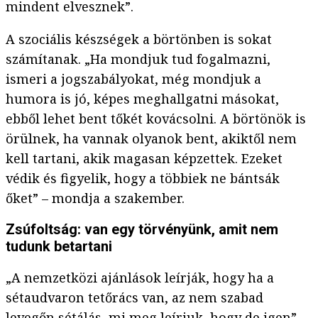
mindent elvesznek”.
A szociális készségek a börtönben is sokat
számítanak. „Ha mondjuk tud fogalmazni,
ismeri a jogszabályokat, még mondjuk a
humora is jó, képes meghallgatni másokat,
ebből lehet bent tőkét kovácsolni. A börtönök is
örülnek, ha vannak olyanok bent, akiktől nem
kell tartani, akik magasan képzettek. Ezeket
védik és figyelik, hogy a többiek ne bántsák
őket” – mondja a szakember.
Zsúfoltság: van egy törvényünk, amit nem
tudunk betartani
„A nemzetközi ajánlások leírják, hogy ha a
sétaudvaron tetőrács van, az nem szabad
levegőn sétálás, mi meg leírjuk, hogy de igen” –