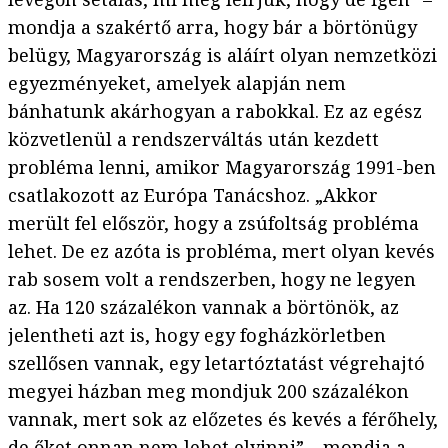
mondja a szakértő arra, hogy bár a börtönügy
belügy, Magyarország is aláírt olyan nemzetközi
egyezményeket, amelyek alapján nem
bánhatunk akárhogyan a rabokkal. Ez az egész
közvetlenül a rendszerváltás után kezdett
probléma lenni, amikor Magyarország 1991-ben
csatlakozott az Európa Tanácshoz. „Akkor
merült fel először, hogy a zsúfoltság probléma
lehet. De ez azóta is probléma, mert olyan kevés
rab sosem volt a rendszerben, hogy ne legyen
az. Ha 120 százalékon vannak a börtönök, az
jelentheti azt is, hogy egy fogházkörletben
szellősen vannak, egy letartóztatást végrehajtó
megyei házban meg mondjuk 200 százalékon
vannak, mert sok az előzetes és kevés a férőhely,
de őket onnan nem lehet elvinni” – mondja a