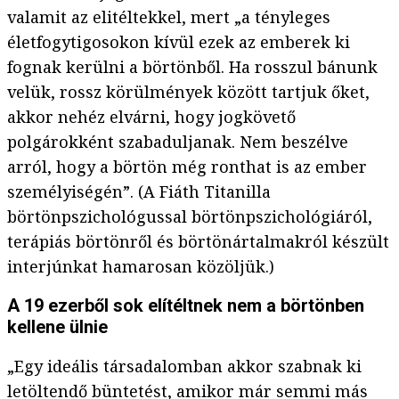
valamit az elitéltekkel, mert „a tényleges
életfogytigosokon kívül ezek az emberek ki
fognak kerülni a börtönből. Ha rosszul bánunk
velük, rossz körülmények között tartjuk őket,
akkor nehéz elvárni, hogy jogkövető
polgárokként szabaduljanak. Nem beszélve
arról, hogy a börtön még ronthat is az ember
személyiségén”. (A Fiáth Titanilla
börtönpszichológussal börtönpszichológiáról,
terápiás börtönről és börtönártalmakról készült
interjúnkat hamarosan közöljük.)
A 19 ezerből sok elítéltnek nem a börtönben
kellene ülnie
„Egy ideális társadalomban akkor szabnak ki
letöltendő büntetést, amikor már semmi más