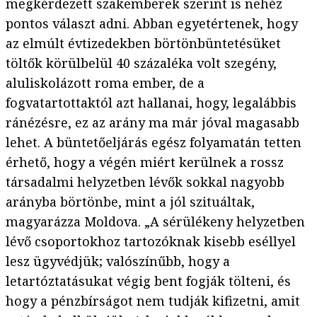
megkérdezett szakemberek szerint is nehéz
pontos választ adni. Abban egyetértenek, hogy
az elmúlt évtizedekben börtönbüntetésüket
töltők körülbelül 40 százaléka volt szegény,
aluliskolázott roma ember, de a
fogvatartottaktól azt hallanai, hogy, legalábbis
ránézésre, ez az arány ma már jóval magasabb
lehet. A büntetőeljárás egész folyamatán tetten
érhető, hogy a végén miért kerülnek a rossz
társadalmi helyzetben lévők sokkal nagyobb
arányba börtönbe, mint a jól szituáltak,
magyarázza Moldova. „A sérülékeny helyzetben
lévő csoportokhoz tartozóknak kisebb eséllyel
lesz ügyvédjük; valószínűbb, hogy a
letartóztatásukat végig bent fogják tölteni, és
hogy a pénzbírságot nem tudják kifizetni, amit