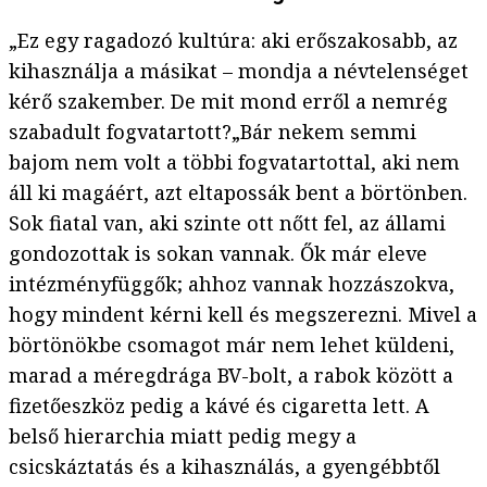
„Ez egy ragadozó kultúra: aki erőszakosabb, az
kihasználja a másikat – mondja a névtelenséget
kérő szakember. De mit mond erről a nemrég
szabadult fogvatartott?„Bár nekem semmi
bajom nem volt a többi fogvatartottal, aki nem
áll ki magáért, azt eltapossák bent a börtönben.
Sok fiatal van, aki szinte ott nőtt fel, az állami
gondozottak is sokan vannak. Ők már eleve
intézményfüggők; ahhoz vannak hozzászokva,
hogy mindent kérni kell és megszerezni. Mivel a
börtönökbe csomagot már nem lehet küldeni,
marad a méregdrága BV-bolt, a rabok között a
fizetőeszköz pedig a kávé és cigaretta lett. A
belső hierarchia miatt pedig megy a
csicskáztatás és a kihasználás, a gyengébbtől