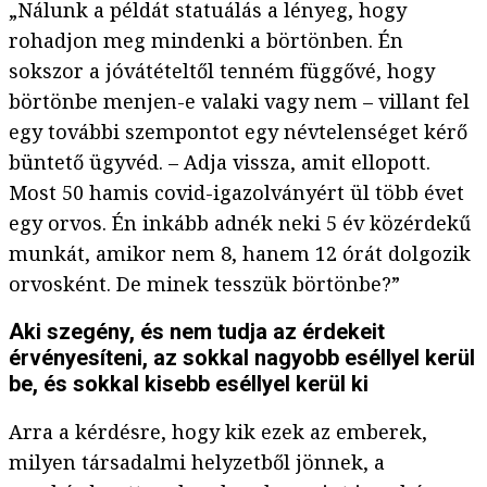
„Nálunk a példát statuálás a lényeg, hogy
rohadjon meg mindenki a börtönben. Én
sokszor a jóvátételtől tenném függővé, hogy
börtönbe menjen-e valaki vagy nem – villant fel
egy további szempontot egy névtelenséget kérő
büntető ügyvéd. – Adja vissza, amit ellopott.
Most 50 hamis covid-igazolványért ül több évet
egy orvos. Én inkább adnék neki 5 év közérdekű
munkát, amikor nem 8, hanem 12 órát dolgozik
orvosként. De minek tesszük börtönbe?”
Aki szegény, és nem tudja az érdekeit
érvényesíteni, az sokkal nagyobb eséllyel kerül
be, és sokkal kisebb eséllyel kerül ki
Arra a kérdésre, hogy kik ezek az emberek,
milyen társadalmi helyzetből jönnek, a