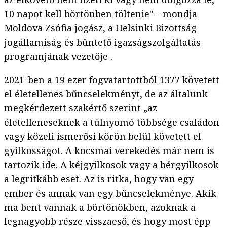
10 napot kell börtönben töltenie" – mondja
Moldova Zsófia jogász, a Helsinki Bizottság
jogállamiság és büntető igazságszolgáltatás
programjának vezetője .
2021-ben a 19 ezer fogvatartottból 1377 követett
el életellenes bűncselekményt, de az általunk
megkérdezett szakértő szerint „az
életelleneseknek a túlnyomó többsége családon
vagy közeli ismerősi körön belül követett el
gyilkosságot. A kocsmai verekedés már nem is
tartozik ide. A kéjgyilkosok vagy a bérgyilkosok
a legritkább eset. Az is ritka, hogy van egy
ember és annak van egy bűncselekménye. Akik
ma bent vannak a börtönökben, azoknak a
legnagyobb része visszaeső, és hogy most épp