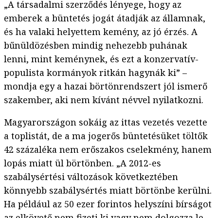
„A társadalmi szerződés lényege, hogy az
emberek a büntetés jogát átadják az államnak,
és ha valaki helyettem kemény, az jó érzés. A
bűnüldözésben mindig nehezebb puhának
lenni, mint keménynek, és ezt a konzervatív-
populista kormányok ritkán hagynák ki” –
mondja egy a hazai börtönrendszert jól ismerő
szakember, aki nem kívánt névvel nyilatkozni.
Magyarországon sokáig az ittas vezetés vezette
a toplistát, de a ma jogerős büntetésüket töltők
42 százaléka nem erőszakos cselekmény, hanem
lopás miatt ül börtönben. „A 2012-es
szabálysértési változások következtében
könnyebb szabálysértés miatt börtönbe kerülni.
Ha például az 50 ezer forintos helyszíni bírságot
az elkövető nem fizeti ki vagy nem dolgozza le,