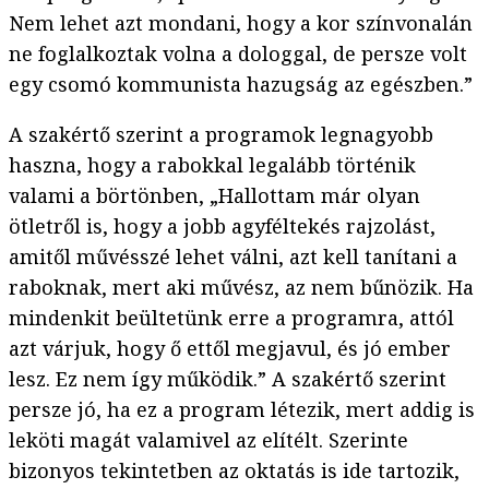
Nem lehet azt mondani, hogy a kor színvonalán
ne foglalkoztak volna a dologgal, de persze volt
egy csomó kommunista hazugság az egészben.”
A szakértő szerint a programok legnagyobb
haszna, hogy a rabokkal legalább történik
valami a börtönben, „Hallottam már olyan
ötletről is, hogy a jobb agyféltekés rajzolást,
amitől művésszé lehet válni, azt kell tanítani a
raboknak, mert aki művész, az nem bűnözik. Ha
mindenkit beültetünk erre a programra, attól
azt várjuk, hogy ő ettől megjavul, és jó ember
lesz. Ez nem így működik.” A szakértő szerint
persze jó, ha ez a program létezik, mert addig is
leköti magát valamivel az elítélt. Szerinte
bizonyos tekintetben az oktatás is ide tartozik,