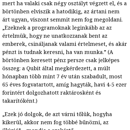
mert ha valaki csak négy osztályt végzett el, és a
börtönben elviszik a hatodikig, az ártani nem
árt ugyan, viszont semmit nem fog megoldani.
„Ezeknek a programoknak leginkább az az
értelmük, hogy ne unatkozzanak bent az
emberek, csináljanak valami értelmeset, és akár
pénzt is tudnak keresni, ha van munka.” (A
börtönben keresett pénz persze csak jelképes
összeg: a Qubit által megkérdezett, a múlt
hónapban több mint 7 év után szabadult, most
65 éves fogvatartott, amíg hagyták, havi 4-5 ezer
forintért dolgozhatott raktárosként és
takarítóként.)
„Ezek jó dolgok, de azt várni tőlük, hogyha
kikerül, akkor nem fog többé bűnözni, az