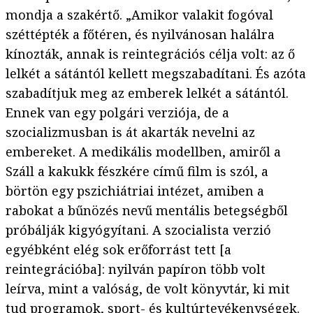
mondja a szakértő. „Amikor valakit fogóval
széttépték a főtéren, és nyilvánosan halálra
kínozták, annak is reintegrációs célja volt: az ő
lelkét a sátántól kellett megszabadítani. És azóta
szabadítjuk meg az emberek lelkét a sátántól.
Ennek van egy polgári verziója, de a
szocializmusban is át akarták nevelni az
embereket. A medikális modellben, amiről a
Száll a kakukk fészkére című film is szól, a
börtön egy pszichiátriai intézet, amiben a
rabokat a bűnözés nevű mentális betegségből
próbálják kigyógyítani. A szocialista verzió
egyébként elég sok erőforrást tett [a
reintegrációba]: nyilván papíron több volt
leírva, mint a valóság, de volt könyvtár, ki mit
tud programok, sport- és kultúrtevékenységek.