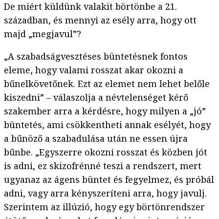
De miért küldünk valakit börtönbe a 21.
században, és mennyi az esély arra, hogy ott
majd „megjavul”?
„A szabadságvesztéses büntetésnek fontos
eleme, hogy valami rosszat akar okozni a
bűnelkövetőnek. Ezt az elemet nem lehet belőle
kiszedni” – válaszolja a névtelenséget kérő
szakember arra a kérdésre, hogy milyen a „jó”
büntetés, ami csökkentheti annak esélyét, hogy
a bűnöző a szabadulása után ne essen újra
bűnbe. „Egyszerre okozni rosszat és közben jót
is adni, ez skizofrénné teszi a rendszert, mert
ugyanaz az ágens büntet és fegyelmez, és próbál
adni, vagy arra kényszeríteni arra, hogy javulj.
Szerintem az illúzió, hogy egy börtönrendszer