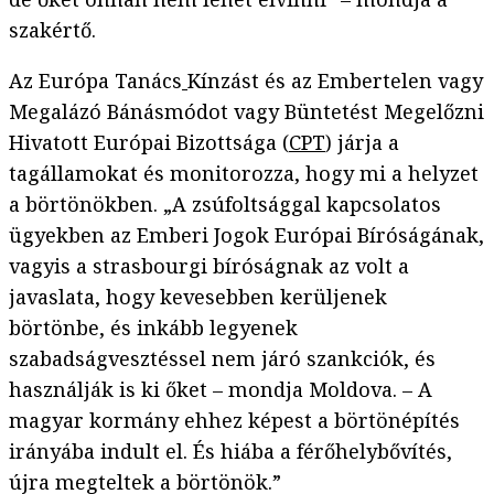
szakértő.
Az Európa Tanács
Kínzást és az Embertelen vagy
Megalázó Bánásmódot vagy Büntetést Megelőzni
Hivatott Európai Bizottsága (
CPT
) járja a
tagállamokat és monitorozza, hogy mi a helyzet
a börtönökben. „A zsúfoltsággal kapcsolatos
ügyekben az Emberi Jogok Európai Bíróságának,
vagyis a strasbourgi bíróságnak az volt a
javaslata, hogy kevesebben kerüljenek
börtönbe, és inkább legyenek
szabadságvesztéssel nem járó szankciók, és
használják is ki őket – mondja Moldova. – A
magyar kormány ehhez képest a börtönépítés
irányába indult el. És hiába a férőhelybővítés,
újra megteltek a börtönök.”