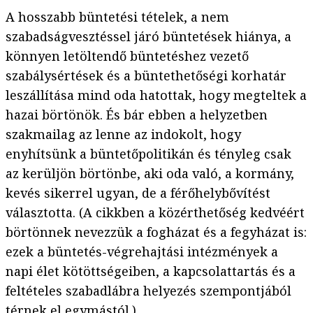
A hosszabb büntetési tételek, a nem
szabadságvesztéssel járó büntetések hiánya, a
könnyen letöltendő büntetéshez vezető
szabálysértések és a büntethetőségi korhatár
leszállítása mind oda hatottak, hogy megteltek a
hazai börtönök. És bár ebben a helyzetben
szakmailag az lenne az indokolt, hogy
enyhítsünk a büntetőpolitikán és tényleg csak
az kerüljön börtönbe, aki oda való, a kormány,
kevés sikerrel ugyan, de a férőhelybővítést
választotta. (A cikkben a közérthetőség kedvéért
börtönnek nevezzük a fogházat és a fegyházat is:
ezek a büntetés-végrehajtási intézmények a
napi élet kötöttségeiben, a kapcsolattartás és a
feltételes szabadlábra helyezés szempontjából
térnek el egymástól.)