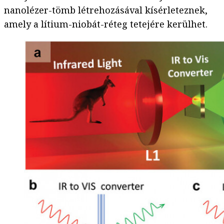
nanolézer-tömb létrehozásával kísérleteznek,
amely a lítium-niobát-réteg tetejére kerülhet.