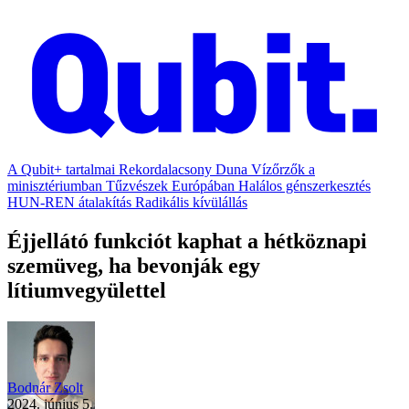
A Qubit+ tartalmai
Rekordalacsony Duna
Vízőrzők a
minisztériumban
Tűzvészek Európában
Halálos génszerkesztés
HUN-REN átalakítás
Radikális kívülállás
Éjjellátó funkciót kaphat a hétköznapi
szemüveg, ha bevonják egy
lítiumvegyülettel
Bodnár Zsolt
2024. június 5.