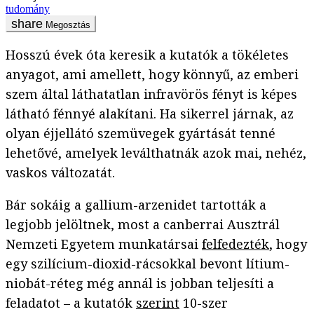
tudomány
Megosztás
Hosszú évek óta keresik a kutatók a tökéletes
anyagot, ami amellett, hogy könnyű, az emberi
szem által láthatatlan infravörös fényt is képes
látható fénnyé alakítani. Ha sikerrel járnak, az
olyan éjjellátó szemüvegek gyártását tenné
lehetővé, amelyek leválthatnák azok mai, nehéz,
vaskos változatát.
Bár sokáig a gallium-arzenidet tartották a
legjobb jelöltnek, most a canberrai Ausztrál
Nemzeti Egyetem munkatársai
felfedezték
, hogy
egy szilícium-dioxid-rácsokkal bevont lítium-
niobát-réteg még annál is jobban teljesíti a
feladatot – a kutatók
szerint
10-szer