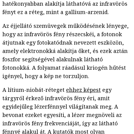
hatékonyabban alakítja láthatóvá az infravörös
fényt ez a réteg, mint a gallium-arzenid.
Az éjjellátó szemüvegek működésének lényege,
hogy az infravörös fény részecskéi, a fotonok
átjutnak egy fotokatódnak nevezett eszközön,
amely elektronokká alakítja őket, és ezek aztán
foszfor segítségével alakulnak látható
fotonokká. A folyamat ráadásul kriogén hűtést
igényel, hogy a kép ne torzuljon.
A lítium-niobát-réteget
ehhez képest
egy
tárgyról érkező infravörös fény éri, amit
egyidejűleg lézerfénnyel világítanak meg. A
bevonat ezeket egyesíti, a lézer megnöveli az
infravörös fény frekvenciáját, így az látható
fénnyé alakul át. A kutatók most olyan