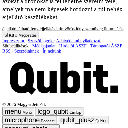
azokat a drónokat is fel lehetne szerelni vele,
amelyek ma nem képesek hordozni a túl nehéz
éjjellátó készülékeket.
éjjellátó
látható fény
éjjellátás
infravörös fény
szemüveg
lítium
látás
Megosztás
Impresszum
Szerzői jogok
Adatvédelmi nyilatkozat
Sütibeállítások
Médiaajánlat
Hirdetői ÁSZF
Támogatói ÁSZF
RSS
Szerzőinknek
Írj nekünk
©
2026
Magyar Jeti Zrt.
Menü
Címlap
Podcast
Qubit+