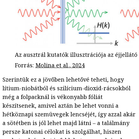
Az ausztrál kutatók illusztrációja az éjjellát
Forrás
:
Molina et al., 2024
Szerintük ez a jövőben lehetővé teheti, hogy
lítium-niobátból és szilícium-dioxid-rácsokból
még a folpacknál is vékonyabb fóliát
készítsenek, amivel aztán be lehet vonni a
hétköznapi szemüvegek lencséjét, így azzal akár
a sötétben is jól lehet majd látni – a találmány
persze katonai célokat is szolgálhat, hiszen