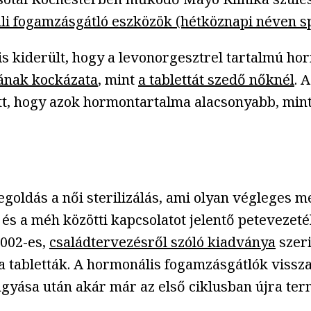
li fogamzásgátló eszközök (hétköznapi néven sp
s kiderült, hogy a levonorgesztrel tartalmú ho
sának kockázata
, mint
a tablettát szedő nőknél
. 
ett, hogy azok hormontartalma alacsonyabb, min
goldás a női sterilizálás, ami olyan végleges me
 és a méh közötti kapcsolatot jelentő petevezet
2002-es,
családtervezésről szóló kiadványa
szeri
 tabletták. A hormonális fogamzásgátlók visszaf
agyása után akár már az első ciklusban újra te