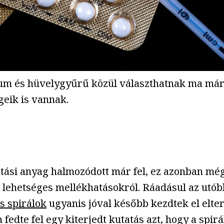
tátum és hüvelygyűrű közül választhatnak ma már
eik is vannak.
utatási anyag halmozódott már fel, ez azonban m
 lehetséges mellékhatásokról. Ráadásul az utóbb
s spirálok
ugyanis jóval később kezdtek el elter
n fedte fel egy kiterjedt kutatás azt, hogy a sp