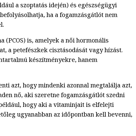
ldául a szoptatás idején) és egészségügyi
befolyásolhatja, ha a fogamzásgátlót nem
l.
a (PCOS) is, amelyek a női hormonális
t, a petefészkek cisztásodását vagy hízást.
ontartalmú készítményekre, hanem
ti azt, hogy mindenki azonnal megtalálja azt,
inden nő, aki szeretne fogamzásgátlót szedni
dául, hogy aki a vitaminjait is elfelejti
hetőleg ugyanabban az időpontban kell bevenni,