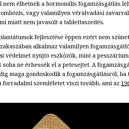
 nem élhetnek a hormonális fogamzásgátlás lehe
rombózis, vagy valamilyen véralvadási zavarra
ami miatt nem javasolt a tablettaszedés.
implantátumok fejlesztése éppen ezért nem szüne
y szakaszában alkalmaz valamilyen fogamzásgátl
ai védelmet nyújtó eszközök, mint a pesszárium
soha ne érhessék el a petesejtet. A fogamzásgát
ndig maga gondoskodik a fogamzásgátlásról, ha 
a forradalmi szemléletet viszi tovább, ami az
19