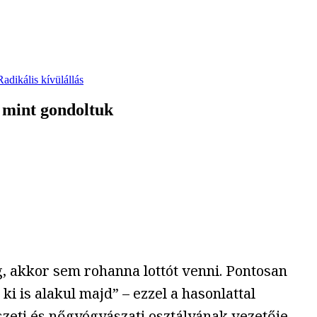
Radikális kívülállás
 mint gondoltuk
, akkor sem rohanna lottót venni. Pontosan
i is alakul majd” – ezzel a hasonlattal
zeti és nőgyógyászati osztályának vezetője,