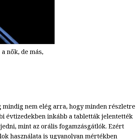
 a nők, de más,
ég mindig nem elég arra, hogy minden részletre
i évtizedekben inkább a tabletták jelentették
jedni, mint az orális fogamzásgátlók. Ezért
irálok használata is ugyanolyan mértékben