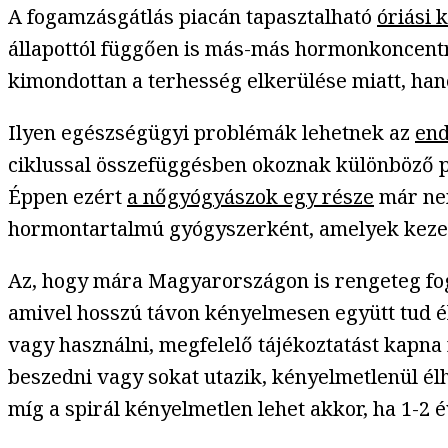
A fogamzásgátlás piacán tapasztalható
óriási k
állapottól függően is más-más hormonkoncentrá
kimondottan a terhesség elkerülése miatt, han
Ilyen egészségügyi problémák lehetnek az
end
ciklussal összefüggésben okoznak különböző pa
Éppen ezért
a nőgyógyászok egy része
már nem
hormontartalmú gyógyszerként, amelyek kezel
Az, hogy mára Magyarországon is rengeteg foga
amivel hosszú távon kényelmesen együtt tud éln
vagy használni, megfelelő tájékoztatást kapna r
beszedni vagy sokat utazik, kényelmetlenül él
míg a spirál kényelmetlen lehet akkor, ha 1-2 é