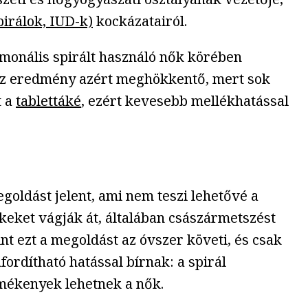
irálok, IUD-k)
kockázatairól.
rmonális spirált használó nők körében
Az eredmény azért meghökkentő, mert sok
t a
tablettáké
, ezért kevesebb mellékhatással
goldást jelent, ami nem teszi lehetővé a
ékeket vágják át, általában császármetszést
nt ezt a megoldást az óvszer követi, és csak
ordítható hatással bírnak: a spirál
rmékenyek lehetnek a nők.