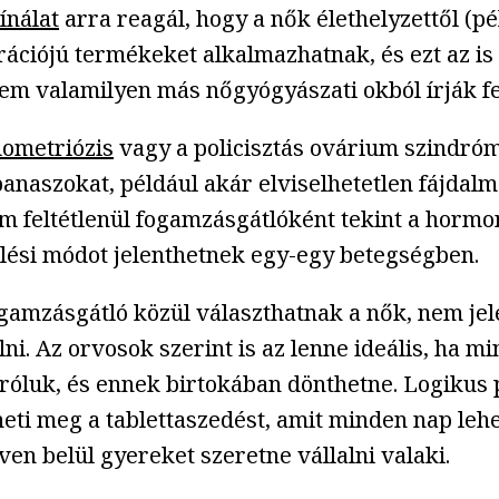
ínálat
arra reagál, hogy a nők élethelyzettől (pé
ciójú termékeket alkalmazhatnak, és ezt az is 
em valamilyen más nőgyógyászati okból írják fe
ometriózis
vagy a policisztás ovárium szindróm
naszokat, például akár elviselhetetlen fájdalma
 feltétlenül fogamzásgátlóként tekint a horm
ési módot jelenthetnek egy-egy betegségben.
mzásgátló közül választhatnak a nők, nem jelen
i. Az orvosok szerint is az lenne ideális, ha m
óluk, és ennek birtokában dönthetne. Logikus pél
heti meg a tablettaszedést, amit minden nap le
ven belül gyereket szeretne vállalni valaki.