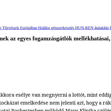
n
Tűzvészek Európában
Halálos génszerkesztés
HUN-REN átalakítás
nek az egyes fogamzásgátlók mellékhatásai,
kora esélye van megnyerni a lottót, mint eddig
ockázat emelkedése nem jelenti azt, hogy a rák k
esotai Rochesterben működő Mayo Klinika szülés