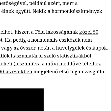
tőségével, például azért, mert a
l élnek együtt. Nekik a hormonkészítmények
telhet, hiszen a Föld lakosságának
közel 50
ót. Ha pedig a hormonális eszközök nem
 vagy az óvszer, netán a hüvelygélek és kúpok,
lók használatáról szóló statisztikákból
teheti (leszámítva a művi meddővé tételhez
60-as években
megjelenő első fogamzásgátló