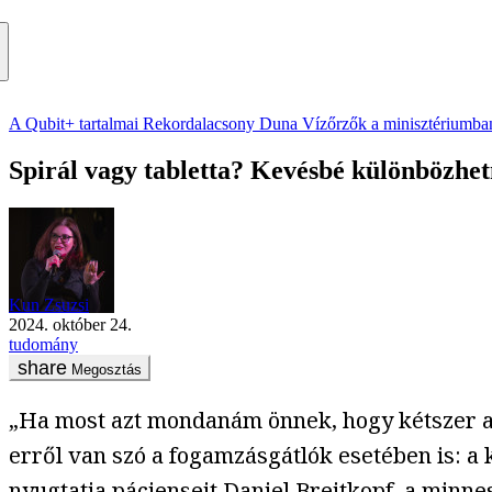
A Qubit+ tartalmai
Rekordalacsony Duna
Vízőrzők a minisztériumba
Spirál vagy tabletta? Kevésbé különbözhet
Kun Zsuzsi
2024. október 24.
tudomány
Megosztás
„Ha most azt mondanám önnek, hogy kétszer ak
erről van szó a fogamzásgátlók esetében is: a k
nyugtatja pácienseit Daniel Breitkopf, a minn