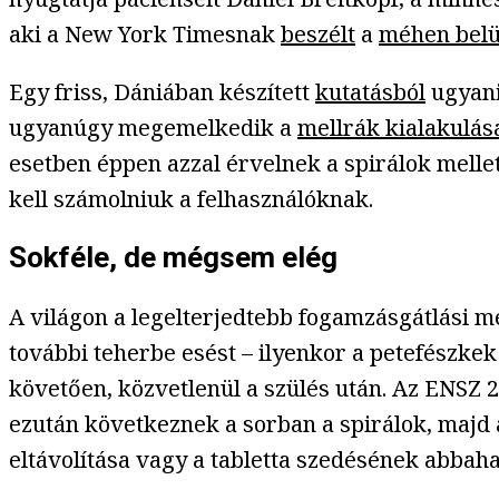
aki a New York Timesnak
beszélt
a
méhen belü
Egy friss, Dániában készített
kutatásból
ugyani
ugyanúgy megemelkedik a
mellrák kialakulá
esetben éppen azzal érvelnek a spirálok mell
kell számolniuk a felhasználóknak.
Sokféle, de mégsem elég
A világon a legelterjedtebb fogamzásgátlási me
további teherbe esést – ilyenkor a petefészkek
követően, közvetlenül a szülés után. Az ENSZ 
ezután következnek a sorban a spirálok, majd a
eltávolítása vagy a tabletta szedésének abbah