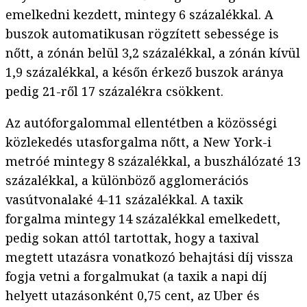
emelkedni kezdett, mintegy 6 százalékkal. A
buszok automatikusan rögzített sebessége is
nőtt, a zónán belül 3,2 százalékkal, a zónán kívül
1,9 százalékkal, a későn érkező buszok aránya
pedig 21-ről 17 százalékra csökkent.
Az autóforgalommal ellentétben a közösségi
közlekedés utasforgalma nőtt, a New York-i
metróé mintegy 8 százalékkal, a buszhálózaté 13
százalékkal, a különböző agglomerációs
vasútvonalaké 4-11 százalékkal. A taxik
forgalma mintegy 14 százalékkal emelkedett,
pedig sokan attól tartottak, hogy a taxival
megtett utazásra vonatkozó behajtási díj vissza
fogja vetni a forgalmukat (a taxik a napi díj
helyett utazásonként 0,75 cent, az Uber és