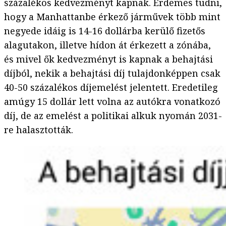
százalékos kedvezményt kapnak. Érdemes tudni,
hogy a Manhattanbe érkező járművek több mint
negyede idáig is 14-16 dollárba kerülő fizetős
alagutakon, illetve hídon át érkezett a zónába,
és mivel ők kedvezményt is kapnak a behajtási
díjból, nekik a behajtási díj tulajdonképpen csak
40-50 százalékos díjemelést jelentett. Eredetileg
amúgy 15 dollár lett volna az autókra vonatkozó
díj, de az emelést a politikai alkuk nyomán 2031-
re halasztották.