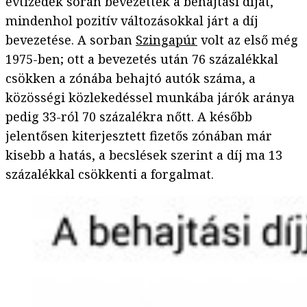
évtizedek során bevezették a behajtási díjat,
mindenhol pozitív változásokkal járt a díj
bevezetése. A sorban
Szingapúr
volt az első még
1975-ben; ott a bevezetés után 76 százalékkal
csökken a zónába behajtó autók száma, a
közösségi közlekedéssel munkába járók aránya
pedig 33-ról 70 százalékra nőtt. A később
jelentősen kiterjesztett fizetős zónában már
kisebb a hatás, a becslések szerint a díj ma 13
százalékkal csökkenti a forgalmat.