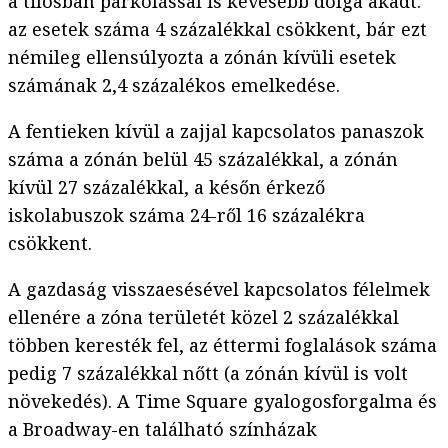
a tilosban parkolással is kevesebb dolga akadt:
az esetek száma 4 százalékkal csökkent, bár ezt
némileg ellensúlyozta a zónán kívüli esetek
számának 2,4 százalékos emelkedése.
A fentieken kívül a zajjal kapcsolatos panaszok
száma a zónán belül 45 százalékkal, a zónán
kívül 27 százalékkal, a későn érkező
iskolabuszok száma 24-ről 16 százalékra
csökkent.
A gazdaság visszaesésével kapcsolatos félelmek
ellenére a zóna területét közel 2 százalékkal
többen keresték fel, az éttermi foglalások száma
pedig 7 százalékkal nőtt (a zónán kívül is volt
növekedés). A Time Square gyalogosforgalma és
a Broadway-en található színházak