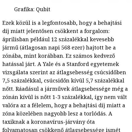
Grafika
:
Qubit
Ezek közül is a legfontosabb, hogy a behajtási
díj miatt jelentősen csökkent a forgalom:
áprilisban például 12 százalékkal kevesebb
jármű (átlagosan napi 568 ezer) hajtott be a
zónába, mint korábban. Ez számos kedvező
hatással járt. A Yale és a Stanford egyetemek
vizsgálata szerint az átlagsebesség csúcsidőben
7,5 százalékkal, csúcsidőn kívül 5,7 százalékkal
nőtt. Ráadásul a járművek átlagsebessége még a
zónán kívül is nőtt 1-3 százalékkal, így nem vált
valóra az a félelem, hogy a behajtási díj miatt a
zóna közelében nagyobb lesz a torlódás. A
taxiknak a koronavírus-járvány óta
folyamatosan csökkenő átlagsebessége ismét