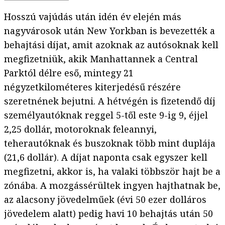
Hosszú vajúdás után idén év elején más
nagyvárosok után New Yorkban is bevezették a
behajtási díjat, amit azoknak az autósoknak kell
megfizetniük, akik Manhattannek a Central
Parktól délre eső, mintegy 21
négyzetkilométeres kiterjedésű részére
szeretnének bejutni. A hétvégén is fizetendő díj
személyautóknak reggel 5-től este 9-ig 9, éjjel
2,25 dollár, motoroknak feleannyi,
teherautóknak és buszoknak több mint duplája
(21,6 dollár). A díjat naponta csak egyszer kell
megfizetni, akkor is, ha valaki többször hajt be a
zónába. A mozgássérültek ingyen hajthatnak be,
az alacsony jövedelműek (évi 50 ezer dolláros
jövedelem alatt) pedig havi 10 behajtás után 50