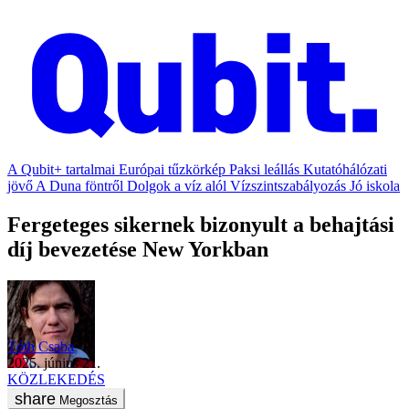
A Qubit+ tartalmai
Európai tűzkörkép
Paksi leállás
Kutatóhálózati
jövő
A Duna föntről
Dolgok a víz alól
Vízszintszabályozás
Jó iskola
Fergeteges sikernek bizonyult a behajtási
díj bevezetése New Yorkban
Tóth Csaba
2025. június 21.
KÖZLEKEDÉS
Megosztás