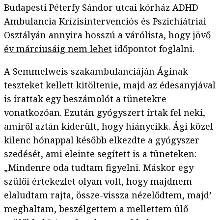
Budapesti Péterfy Sándor utcai kórház ADHD
Ambulancia Krízisintervenciós és Pszichiátriai
Osztályán annyira hosszú a várólista, hogy
jövő
év márciusáig nem lehet
időpontot foglalni.
A Semmelweis szakambulanciáján Áginak
teszteket kellett kitöltenie, majd az édesanyjával
is írattak egy beszámolót a tünetekre
vonatkozóan. Ezután gyógyszert írtak fel neki,
amiről aztán kiderült, hogy hiánycikk. Ági közel
kilenc hónappal később elkezdte a gyógyszer
szedését, ami eleinte segített is a tüneteken:
„Mindenre oda tudtam figyelni. Máskor egy
szülői értekezlet olyan volt, hogy majdnem
elaludtam rajta, össze-vissza nézelődtem, majd’
meghaltam, beszélgettem a mellettem ülő