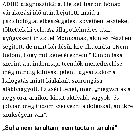
ADHD-diagnosztikára. Ide két-három hónap
várakozási idő után bejutott, majd a
pszichológiai elbeszélgetést követően teszteket
töltettek ki vele. Az állapotfelmérés után
gyógyszert írtak fel Mónikának, akin ez részben
segített, de mint kérdésünkre elmondta: „Nem
tudom, hogy mit kéne éreznem.” Elmondása
szerint a mindennapi teendők menedzselése
még mindig kihívást jelent, ugyanakkor a
halogatás miatt kialakult szorongása
alábbhagyott. Ez azért lehet, mert „megvan az a
négy óra, amikor kicsit aktívabb vagyok, és
jobban meg tudom szervezni a dolgokat, amikre
szükségem van”.
„Soha nem tanultam, nem tudtam tanulni”