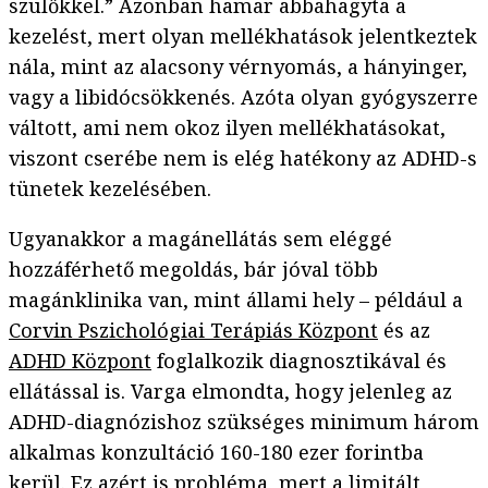
szülőkkel.” Azonban hamar abbahagyta a
kezelést, mert olyan mellékhatások jelentkeztek
nála, mint az alacsony vérnyomás, a hányinger,
vagy a libidócsökkenés. Azóta olyan gyógyszerre
váltott, ami nem okoz ilyen mellékhatásokat,
viszont cserébe nem is elég hatékony az ADHD-s
tünetek kezelésében.
Ugyanakkor a magánellátás sem eléggé
hozzáférhető megoldás, bár jóval több
magánklinika van, mint állami hely – például a
Corvin Pszichológiai Terápiás Központ
és az
ADHD Központ
foglalkozik diagnosztikával és
ellátással is. Varga elmondta, hogy jelenleg az
ADHD-diagnózishoz szükséges minimum három
alkalmas konzultáció 160-180 ezer forintba
kerül. Ez azért is probléma, mert a limitált