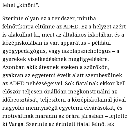
lehet „kinőni”.
Szerinte olyan ez a rendszer, mintha
felnőttkorra eltűnne az ADHD. Ez a helyzet azért
is alakulhat ki, mert az általános iskolában és a
középiskolában is van apparátus – például
gyógypedagógus, vagy iskolapszichológus – a
gyerekek viselkedésének megfigyelésére.
Azonban akik átesnek ezeken a szűrőkön,
gyakran az egyetemi éveik alatt szembesülnek
az ADHD nehézségeivel. Sok fiatalnak ekkor kell
először teljesen önállóan megkonstruálni az
időbeosztását, teljesíteni a középiskolainál jóval
nagyobb mennyiségű egyetemi elvárásokat, és
motiváltnak maradni az órára járásban – fejtette
ki Varga. Szerinte az érintett fiatal felnőttek