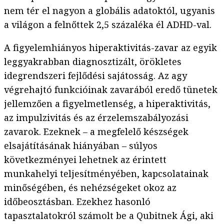
nem tér el nagyon a globális adatoktól, ugyanis
a világon a felnőttek 2,5 százaléka él ADHD-val.
A figyelemhiányos hiperaktivitás-zavar az egyik
leggyakrabban diagnosztizált, örökletes
idegrendszeri fejlődési sajátosság. Az agy
végrehajtó funkcióinak zavarából eredő tünetek
jellemzően a figyelmetlenség, a hiperaktivitás,
az impulzivitás és az érzelemszabályozási
zavarok. Ezeknek – a megfelelő készségek
elsajátításának hiányában – súlyos
következményei lehetnek az érintett
munkahelyi teljesítményében, kapcsolatainak
minőségében, és nehézségeket okoz az
időbeosztásban. Ezekhez hasonló
tapasztalatokról számolt be a Qubitnek Ági, aki