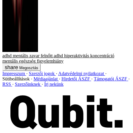
adhd
mentális zavar
felnőtt adhd
hiperaktivitás
koncentráció
mentális egészség
figyelemhiány
Megosztás
Impresszum
Szerzői jogok
Adatvédelmi nyilatkozat
Sütibeállítások
Médiaajánlat
Hirdetői ÁSZF
Támogatói ÁSZF
RSS
Szerzőinknek
Írj nekünk