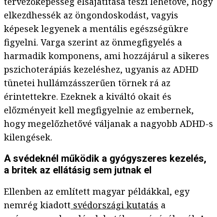
tervezőképesség elsajátítása teszi lehetővé, hogy
elkezdhessék az öngondoskodást, vagyis
képesek legyenek a mentális egészségükre
figyelni. Varga szerint az önmegfigyelés a
harmadik komponens, ami hozzájárul a sikeres
pszichoterápiás kezeléshez, ugyanis az ADHD
tünetei hullámzásszerűen törnek rá az
érintettekre. Ezeknek a kiváltó okait és
előzményeit kell megfigyelnie az embernek,
hogy megelőzhetővé váljanak a nagyobb ADHD-s
kilengések.
A svédeknél működik a gyógyszeres kezelés,
a britek az ellátásig sem jutnak el
Ellenben az említett magyar példákkal, egy
nemrég kiadott
svédországi kutatás
a