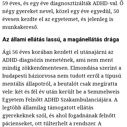
59 éves, és egy éve diagnosztizálták ADHD-val. Ő
négy gyereket nevel, közel egy éve egyedül, 50
évesen kezdte el az egyetemet, és jelenleg is
munkakereső.
Az állami ellátás lassú, a magánellátás drága
Ági 56 éves korában kezdett el utánajárni az
ADHD-diagnózis menetének, ami nem ment
mindig zökkenőmentesen. Elmondása szerint a
budapesti háziorvosa nem tudott erről a típusú
mentális állapotról, a beutalót csak megíratta
vele: két és fél év után került be a Semmelweis
Egyetem Felnőtt ADHD Szakambulanciájára. A
legtöbb államilag támogatott ellátás
gyerekeknek szól, és ahol fogadnának felnőtt
pácienseket, ott túlterhelt a rendszer. A