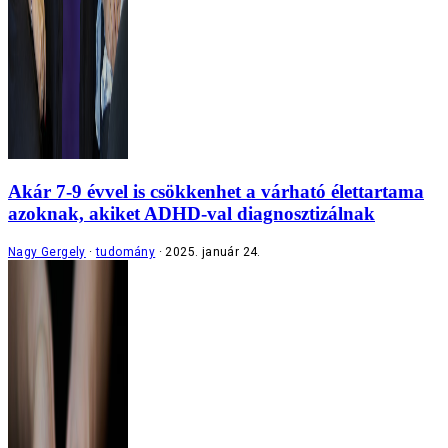
Akár 7-9 évvel is csökkenhet a várható élettartama
azoknak, akiket ADHD-val diagnosztizálnak
Nagy Gergely
tudomány
2025. január 24.