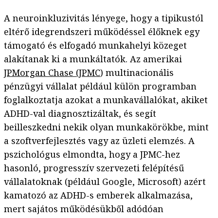
A neuroinkluzivitás lényege, hogy a tipikustól
eltérő idegrendszeri működéssel élőknek egy
támogató és elfogadó munkahelyi közeget
alakítanak ki a munkáltatók. Az amerikai
JPMorgan Chase (JPMC
) multinacionális
pénzügyi vállalat például külön programban
foglalkoztatja azokat a munkavállalókat, akiket
ADHD-val diagnosztizáltak, és segít
beilleszkedni nekik olyan munkakörökbe, mint
a szoftverfejlesztés vagy az üzleti elemzés. A
pszichológus elmondta, hogy a JPMC-hez
hasonló, progresszív szervezeti felépítésű
vállalatoknak (például Google, Microsoft) azért
kamatozó az ADHD-s emberek alkalmazása,
mert sajátos működésükből adódóan