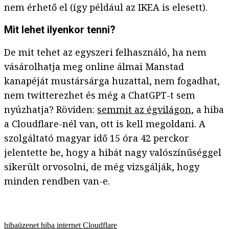
nem érhető el (így például az IKEA is elesett).
Mit lehet ilyenkor tenni?
De mit tehet az egyszeri felhasználó, ha nem
vásárolhatja meg online álmai Manstad
kanapéját mustársárga huzattal, nem fogadhat,
nem twitterezhet és még a ChatGPT-t sem
nyúzhatja? Röviden:
semmit az égvilágon
, a hiba
a Cloudflare-nél van, ott is kell megoldani. A
szolgáltató magyar idő 15 óra 42 perckor
jelentette be, hogy a hibát nagy valószínűséggel
sikerült orvosolni, de még vizsgálják, hogy
minden rendben van-e.
hibaüzenet
hiba
internet
Cloudflare