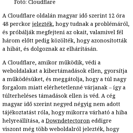
Fotó
:
Cloudflare
A Cloudflare oldalán magyar idő szerint 12 óra
48 perckor
jelezték
, hogy tudnak a problémáról,
és próbálják megfejteni az okait, valamivel fél
három előtt pedig közölték, hogy azonosították
a hibát, és dolgoznak az elhárításán.
A Cloudflare, amikor működik, védi a
weboldalakat a kibertámadások ellen, gyorsítja
a működésüket, és meggátolja, hogy a túl nagy
forgalom miatt elérhetetlenné várjanak – így a
túlterheléses támadások ellen is véd. A cég
magyar idő szerint negyed négyig nem adott
tájékoztatást róla, hogy mikorra várható a hiba
helyreállítása, a
Downdetectoron
eddigre
viszont még több weboldalról jelezték, hogy