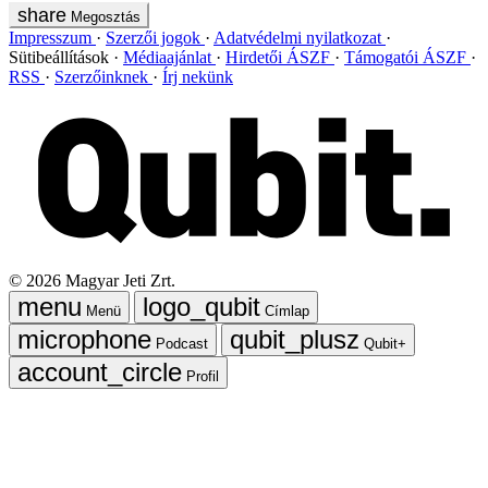
Megosztás
Impresszum
Szerzői jogok
Adatvédelmi nyilatkozat
Sütibeállítások
Médiaajánlat
Hirdetői ÁSZF
Támogatói ÁSZF
RSS
Szerzőinknek
Írj nekünk
©
2026
Magyar Jeti Zrt.
Menü
Címlap
Podcast
Qubit+
Profil