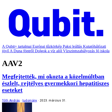
A Qubit+ tartalmai
Európai tűzkörkép
Paksi leállás
Kutatóhálózati
jövő
A Duna föntről
Dolgok a víz alól
Vízszintszabályozás
Jó iskola
AAV2
Megfejtették, mi okozta a közelmúltban
észlelt, rejtélyes gyermekkori hepatitiszes
eseteket
Tóth András
tudomány
2023. március 31.