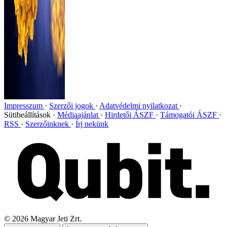
Impresszum
Szerzői jogok
Adatvédelmi nyilatkozat
Sütibeállítások
Médiaajánlat
Hirdetői ÁSZF
Támogatói ÁSZF
RSS
Szerzőinknek
Írj nekünk
©
2026
Magyar Jeti Zrt.