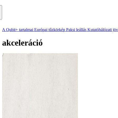
A Qubit+ tartalmai
Európai tűzkörkép
Paksi leállás
Kutatóhálózati jö
akceleráció