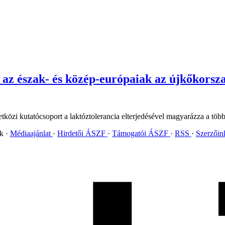
 az észak- és közép-európaiak az újkőkors
özi kutatócsoport a laktóztolerancia elterjedésével magyarázza a több e
ok
Médiaajánlat
Hirdetői ÁSZF
Támogatói ÁSZF
RSS
Szerzői