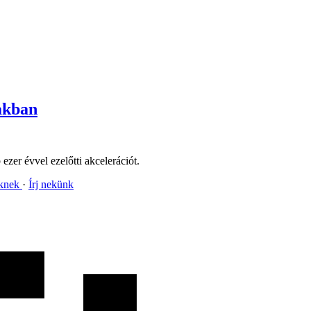
zakban
zer évvel ezelőtti akcelerációt.
nknek
Írj nekünk