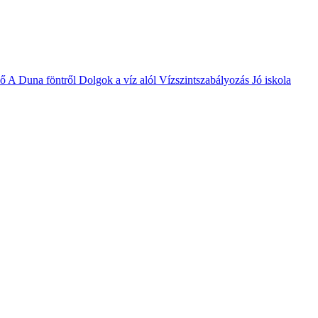
vő
A Duna föntről
Dolgok a víz alól
Vízszintszabályozás
Jó iskola