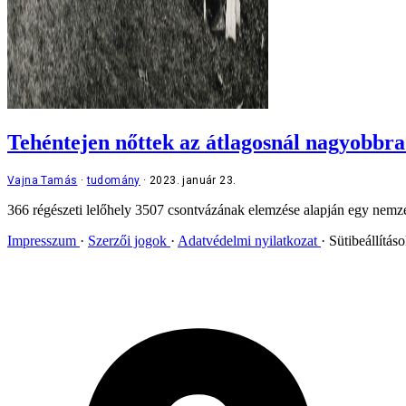
Tehéntejen nőttek az átlagosnál nagyobbra
Vajna Tamás
tudomány
2023. január 23.
366 régészeti lelőhely 3507 csontvázának elemzése alapján egy nemzetk
Impresszum
Szerzői jogok
Adatvédelmi nyilatkozat
Sütibeállítás