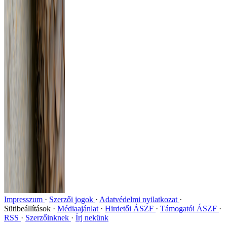
Impresszum
Szerzői jogok
Adatvédelmi nyilatkozat
Sütibeállítások
Médiaajánlat
Hirdetői ÁSZF
Támogatói ÁSZF
RSS
Szerzőinknek
Írj nekünk