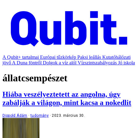
A Qubit+ tartalmai
Európai tűzkörkép
Paksi leállás
Kutatóhálózati
jövő
A Duna föntről
Dolgok a víz alól
Vízszintszabályozás
Jó iskola
állatcsempészet
Hiába veszélyeztetett az angolna, úgy
zabálják a világon, mint kacsa a nokedlit
Dippold Ádám
tudomány
2023. március 30.