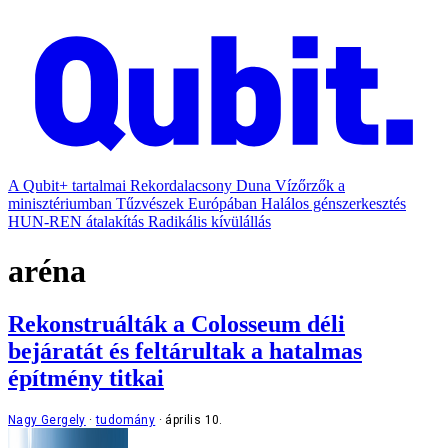
A Qubit+ tartalmai
Rekordalacsony Duna
Vízőrzők a
minisztériumban
Tűzvészek Európában
Halálos génszerkesztés
HUN-REN átalakítás
Radikális kívülállás
aréna
Rekonstruálták a Colosseum déli
bejáratát és feltárultak a hatalmas
építmény titkai
Nagy Gergely
tudomány
április 10.