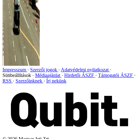
Impresszum
Szerzői jogok
Adatvédelmi nyilatkozat
Sütibeállítások
Médiaajánlat
Hirdetői ÁSZF
Támogatói ÁSZF
RSS
Szerzőinknek
Írj nekünk
©
2026
Magyar Jeti Zrt.