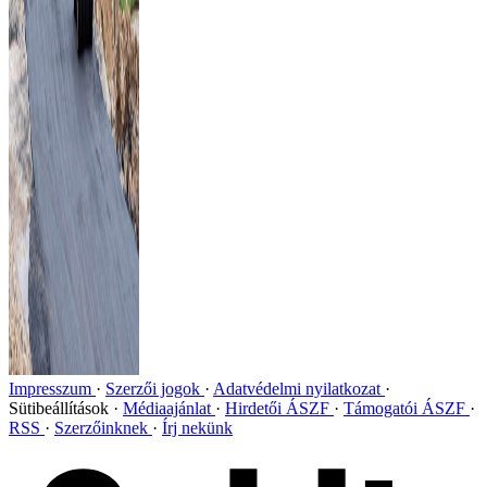
Impresszum
Szerzői jogok
Adatvédelmi nyilatkozat
Sütibeállítások
Médiaajánlat
Hirdetői ÁSZF
Támogatói ÁSZF
RSS
Szerzőinknek
Írj nekünk