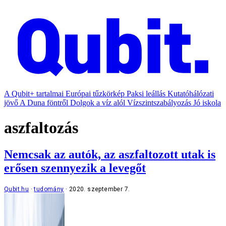
A Qubit+ tartalmai
Európai tűzkörkép
Paksi leállás
Kutatóhálózati
jövő
A Duna föntről
Dolgok a víz alól
Vízszintszabályozás
Jó iskola
aszfaltozás
Nemcsak az autók, az aszfaltozott utak is
erősen szennyezik a levegőt
Qubit.hu
tudomány
2020. szeptember 7.