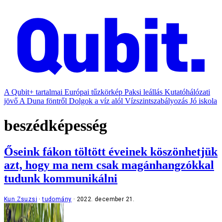
A Qubit+ tartalmai
Európai tűzkörkép
Paksi leállás
Kutatóhálózati
jövő
A Duna föntről
Dolgok a víz alól
Vízszintszabályozás
Jó iskola
beszédképesség
Őseink fákon töltött éveinek köszönhetjük
azt, hogy ma nem csak magánhangzókkal
tudunk kommunikálni
Kun Zsuzsi
tudomány
2022. december 21.