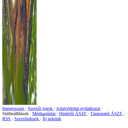
Impresszum
Szerzői jogok
Adatvédelmi nyilatkozat
Sütibeállítások
Médiaajánlat
Hirdetői ÁSZF
Támogatói ÁSZF
RSS
Szerzőinknek
Írj nekünk