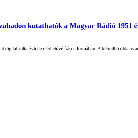
szabadon kutathatók a Magyar Rádió 1951 és
italizálta és tette elérhetővé írásos formában. A kétmillió oldalas a