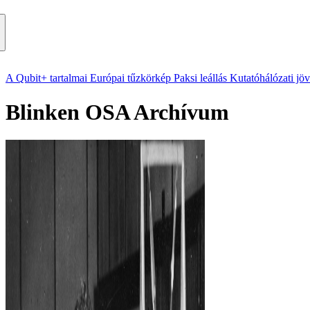
A Qubit+ tartalmai
Európai tűzkörkép
Paksi leállás
Kutatóhálózati jö
Blinken OSA Archívum