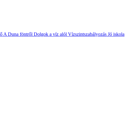
vő
A Duna föntről
Dolgok a víz alól
Vízszintszabályozás
Jó iskola