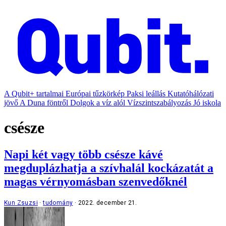
A Qubit+ tartalmai
Európai tűzkörkép
Paksi leállás
Kutatóhálózati
jövő
A Duna föntről
Dolgok a víz alól
Vízszintszabályozás
Jó iskola
csésze
Napi két vagy több csésze kávé
megduplázhatja a szívhalál kockázatát a
magas vérnyomásban szenvedőknél
Kun Zsuzsi
tudomány
2022. december 21.