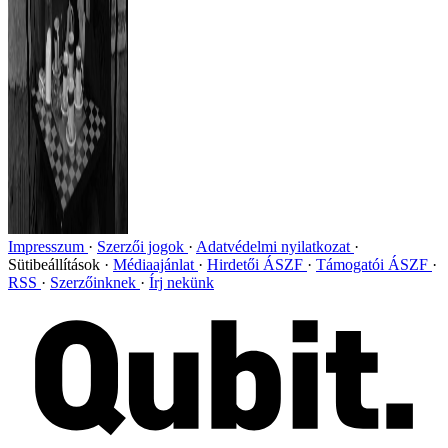
Impresszum
Szerzői jogok
Adatvédelmi nyilatkozat
Sütibeállítások
Médiaajánlat
Hirdetői ÁSZF
Támogatói ÁSZF
RSS
Szerzőinknek
Írj nekünk