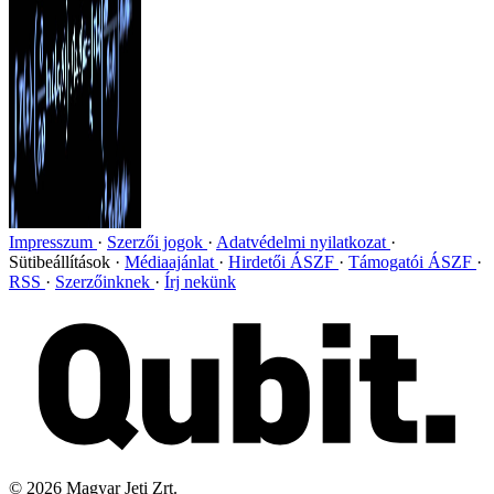
Impresszum
Szerzői jogok
Adatvédelmi nyilatkozat
Sütibeállítások
Médiaajánlat
Hirdetői ÁSZF
Támogatói ÁSZF
RSS
Szerzőinknek
Írj nekünk
©
2026
Magyar Jeti Zrt.