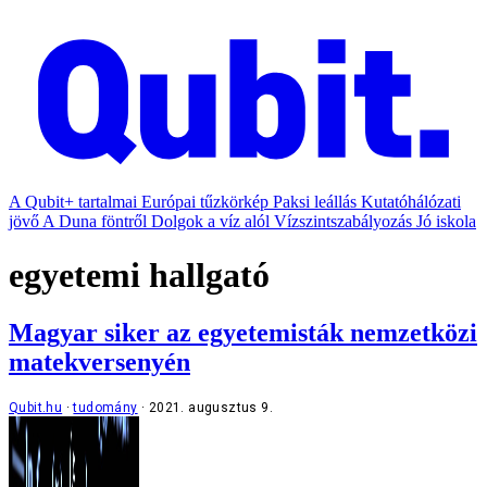
A Qubit+ tartalmai
Európai tűzkörkép
Paksi leállás
Kutatóhálózati
jövő
A Duna föntről
Dolgok a víz alól
Vízszintszabályozás
Jó iskola
egyetemi hallgató
Magyar siker az egyetemisták nemzetközi
matekversenyén
Qubit.hu
tudomány
2021. augusztus 9.