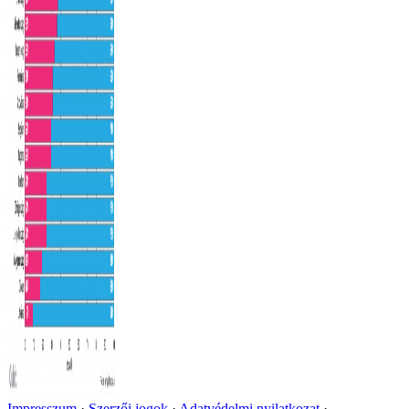
Impresszum
Szerzői jogok
Adatvédelmi nyilatkozat