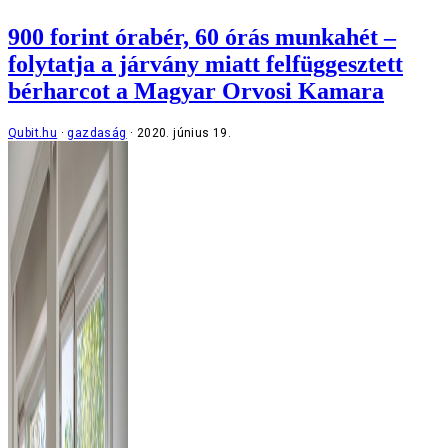
900 forint órabér, 60 órás munkahét –
folytatja a járvány miatt felfüggesztett
bérharcot a Magyar Orvosi Kamara
Qubit.hu
gazdaság
2020. június 19.