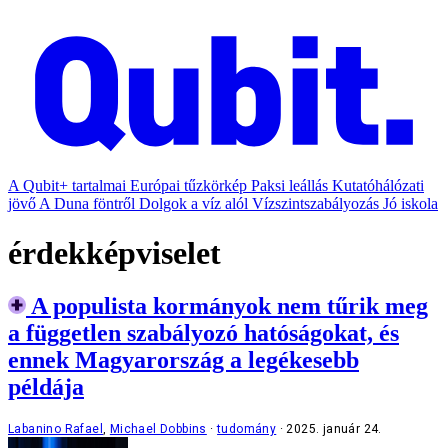
A Qubit+ tartalmai
Európai tűzkörkép
Paksi leállás
Kutatóhálózati
jövő
A Duna föntről
Dolgok a víz alól
Vízszintszabályozás
Jó iskola
érdekképviselet
A populista kormányok nem tűrik meg
a független szabályozó hatóságokat, és
ennek Magyarország a legékesebb
példája
Labanino Rafael
,
Michael Dobbins
tudomány
2025. január 24.