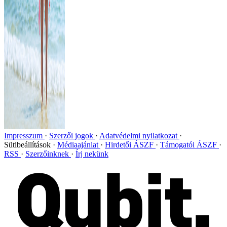
Impresszum
Szerzői jogok
Adatvédelmi nyilatkozat
Sütibeállítások
Médiaajánlat
Hirdetői ÁSZF
Támogatói ÁSZF
RSS
Szerzőinknek
Írj nekünk