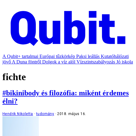
A Qubit+ tartalmai
Európai tűzkörkép
Paksi leállás
Kutatóhálózati
jövő
A Duna föntről
Dolgok a víz alól
Vízszintszabályozás
Jó iskola
fichte
#bikinibody és filozófia: miként érdemes
élni?
Hendrik Nikoletta
tudomány
2018. május 16.