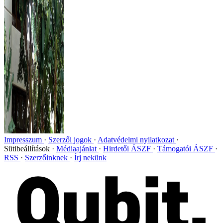
Impresszum
Szerzői jogok
Adatvédelmi nyilatkozat
Sütibeállítások
Médiaajánlat
Hirdetői ÁSZF
Támogatói ÁSZF
RSS
Szerzőinknek
Írj nekünk