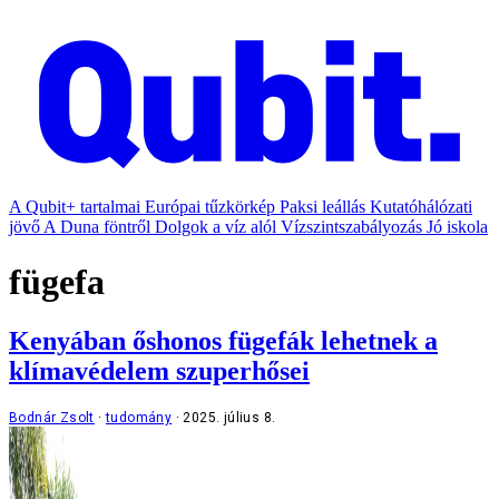
A Qubit+ tartalmai
Európai tűzkörkép
Paksi leállás
Kutatóhálózati
jövő
A Duna föntről
Dolgok a víz alól
Vízszintszabályozás
Jó iskola
fügefa
Kenyában őshonos fügefák lehetnek a
klímavédelem szuperhősei
Bodnár Zsolt
tudomány
2025. július 8.