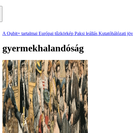
A Qubit+ tartalmai
Európai tűzkörkép
Paksi leállás
Kutatóhálózati jö
gyermekhalandóság