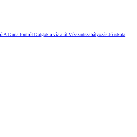
vő
A Duna föntről
Dolgok a víz alól
Vízszintszabályozás
Jó iskola