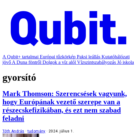
A Qubit+ tartalmai
Európai tűzkörkép
Paksi leállás
Kutatóhálózati
jövő
A Duna föntről
Dolgok a víz alól
Vízszintszabályozás
Jó iskola
gyorsító
Mark Thomson: Szerencsések vagyunk,
hogy Európának vezető szerepe van a
részecskefizikában, és ezt nem szabad
feladni
Tóth András
tudomány
2024. július 1.