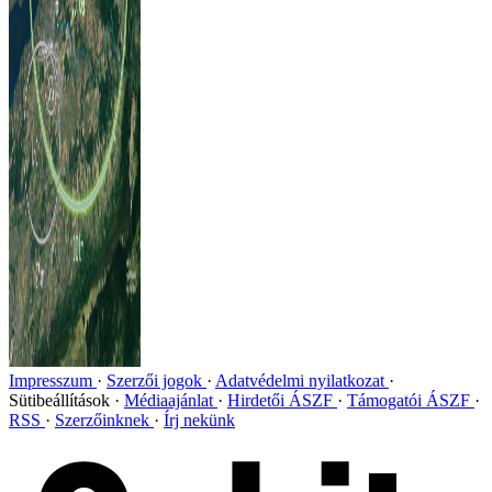
Impresszum
Szerzői jogok
Adatvédelmi nyilatkozat
Sütibeállítások
Médiaajánlat
Hirdetői ÁSZF
Támogatói ÁSZF
RSS
Szerzőinknek
Írj nekünk