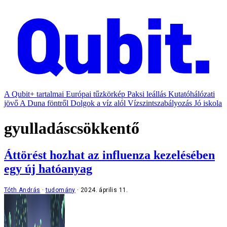
A Qubit+ tartalmai
Európai tűzkörkép
Paksi leállás
Kutatóhálózati
jövő
A Duna föntről
Dolgok a víz alól
Vízszintszabályozás
Jó iskola
gyulladáscsökkentő
Áttörést hozhat az influenza kezelésében
egy új hatóanyag
Tóth András
tudomány
2024. április 11.