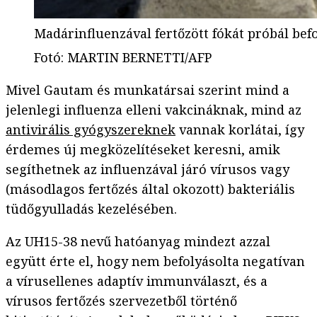
Madárinfluenzával fertőzött fókát próbál bef
Fotó
:
MARTIN BERNETTI/AFP
Mivel Gautam és munkatársai szerint mind a
jelenlegi influenza elleni vakcináknak, mind az
antivirális gyógyszereknek
vannak korlátai, így
érdemes új megközelítéseket keresni, amik
segíthetnek az influenzával járó vírusos vagy
(másodlagos fertőzés által okozott) bakteriális
tüdőgyulladás kezelésében.
Az UH15-38 nevű hatóanyag mindezt azzal
együtt érte el, hogy nem befolyásolta negatívan
a vírusellenes adaptív immunválaszt, és a
vírusos fertőzés szervezetből történő