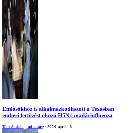
Emlősökhöz is alkalmazkodhatott a Texasban
emberi fertőzést okozó H5N1 madárinfluenza
Tóth András
tudomány
2024. április 3.