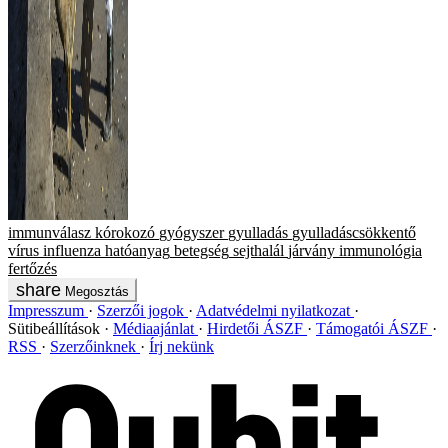
immunválasz
kórokozó
gyógyszer
gyulladás
gyulladáscsökkentő
vírus
influenza
hatóanyag
betegség
sejthalál
járvány
immunológia
fertőzés
Megosztás
Impresszum
Szerzői jogok
Adatvédelmi nyilatkozat
Sütibeállítások
Médiaajánlat
Hirdetői ÁSZF
Támogatói ÁSZF
RSS
Szerzőinknek
Írj nekünk