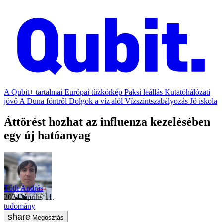
A Qubit+ tartalmai
Európai tűzkörkép
Paksi leállás
Kutatóhálózati
jövő
A Duna föntről
Dolgok a víz alól
Vízszintszabályozás
Jó iskola
Áttörést hozhat az influenza kezelésében
egy új hatóanyag
Tóth András
2024. április 11.
tudomány
Megosztás