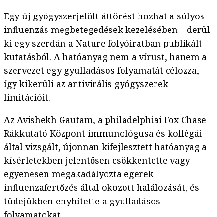
Egy új gyógyszerjelölt áttörést hozhat a súlyos
influenzás megbetegedések kezelésében – derül
ki egy szerdán a Nature folyóiratban
publikált
kutatásból
. A hatóanyag nem a vírust, hanem a
szervezet egy gyulladásos folyamatát célozza,
így kikerüli az antivirális gyógyszerek
limitációit.
Az Avishekh Gautam, a philadelphiai Fox Chase
Rákkutató Központ immunológusa és kollégái
által vizsgált, újonnan kifejlesztett hatóanyag a
kísérletekben jelentősen csökkentette vagy
egyenesen megakadályozta egerek
influenzafertőzés által okozott halálozását, és
tüdejükben enyhítette a gyulladásos
folyamatokat.