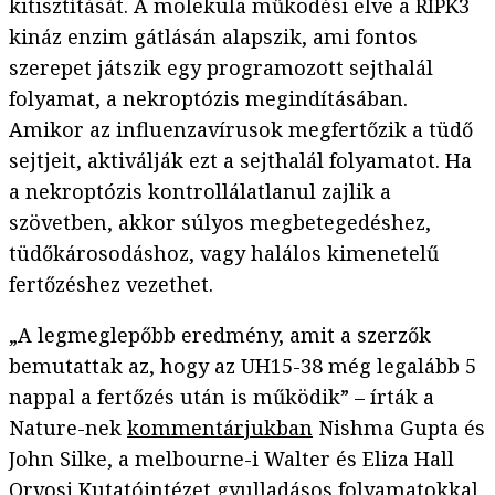
kitisztítását. A molekula működési elve a RIPK3
kináz enzim gátlásán alapszik, ami fontos
szerepet játszik egy programozott sejthalál
folyamat, a nekroptózis megindításában.
Amikor az influenzavírusok megfertőzik a tüdő
sejtjeit, aktiválják ezt a sejthalál folyamatot. Ha
a nekroptózis kontrollálatlanul zajlik a
szövetben, akkor súlyos megbetegedéshez,
tüdőkárosodáshoz, vagy halálos kimenetelű
fertőzéshez vezethet.
„A legmeglepőbb eredmény, amit a szerzők
bemutattak az, hogy az UH15-38 még legalább 5
nappal a fertőzés után is működik” – írták a
Nature-nek
kommentárjukban
Nishma Gupta és
John Silke, a melbourne-i Walter és Eliza Hall
Orvosi Kutatóintézet gyulladásos folyamatokkal