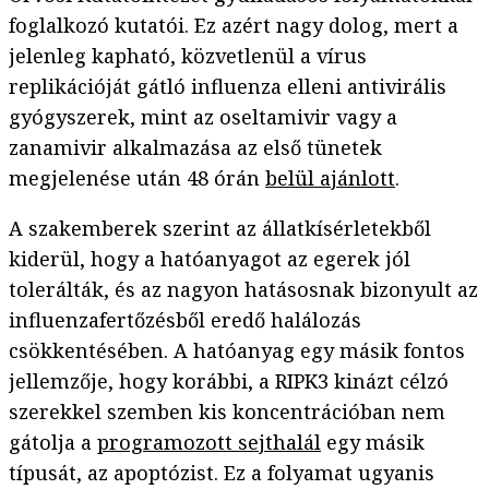
foglalkozó kutatói. Ez azért nagy dolog, mert a
jelenleg kapható, közvetlenül a vírus
replikációját gátló influenza elleni antivirális
gyógyszerek, mint az oseltamivir vagy a
zanamivir alkalmazása az első tünetek
megjelenése után 48 órán
belül ajánlott
.
A szakemberek szerint az állatkísérletekből
kiderül, hogy a hatóanyagot az egerek jól
tolerálták, és az nagyon hatásosnak bizonyult az
influenzafertőzésből eredő halálozás
csökkentésében. A hatóanyag egy másik fontos
jellemzője, hogy korábbi, a RIPK3 kinázt célzó
szerekkel szemben kis koncentrációban nem
gátolja a
programozott sejthalál
egy másik
típusát, az apoptózist. Ez a folyamat ugyanis