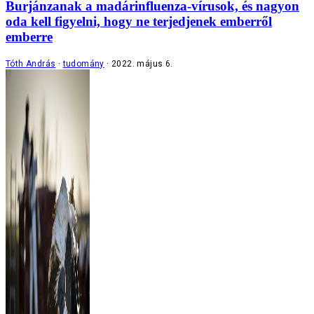
Burjánzanak a madárinfluenza-vírusok, és nagyon
oda kell figyelni, hogy ne terjedjenek emberről
emberre
Tóth András
tudomány
2022. május 6.