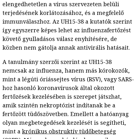
elengedhetetlen a vírus szervezeten belüli
terjedésének korlátozásához, és a megfelelő
immunválaszhoz. Az UH15-38 a kutatók szerint
így egyszerre képes lehet az influenzafertőzést
követő gyulladásos válasz enyhítésére, de
közben nem gátolja annak antivirális hatásait.
A tanulmány szerzői szerint az UH15-38
nemcsak az influenza, hanem más kórokozók,
mint a légúti óriássejtes vírus (RSV), vagy SARS-
hoz hasonló koronavírusok által okozott
fertőzések kezelésében is szerepet játszhat,
amik szintén nekroptózist indítanak be a
fertőzött tüdőszövetben. Emellett a hatóanyag
olyan megbetegedések kezelését is segítheti,
mint a
krónikus obstruktív tüdőbetegség