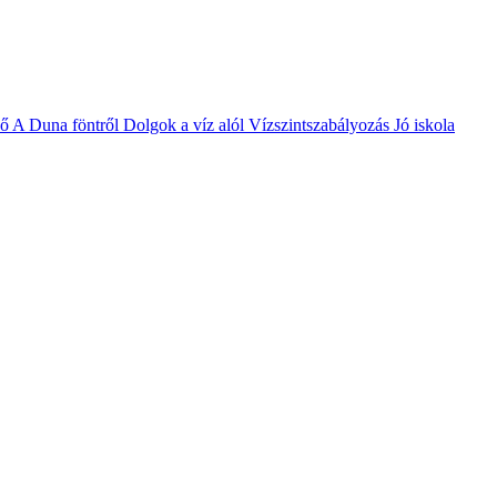
vő
A Duna föntről
Dolgok a víz alól
Vízszintszabályozás
Jó iskola