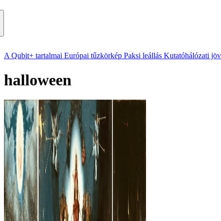
A Qubit+ tartalmai
Európai tűzkörkép
Paksi leállás
Kutatóhálózati jö
halloween