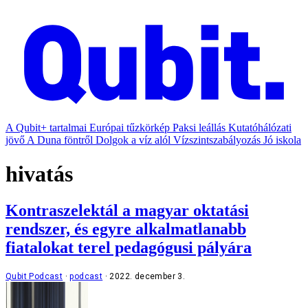
A Qubit+ tartalmai
Európai tűzkörkép
Paksi leállás
Kutatóhálózati
jövő
A Duna föntről
Dolgok a víz alól
Vízszintszabályozás
Jó iskola
hivatás
Kontraszelektál a magyar oktatási
rendszer, és egyre alkalmatlanabb
fiatalokat terel pedagógusi pályára
Qubit Podcast
podcast
2022. december 3.