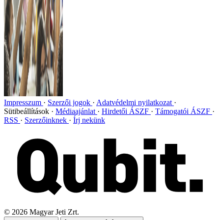
Impresszum
Szerzői jogok
Adatvédelmi nyilatkozat
Sütibeállítások
Médiaajánlat
Hirdetői ÁSZF
Támogatói ÁSZF
RSS
Szerzőinknek
Írj nekünk
©
2026
Magyar Jeti Zrt.