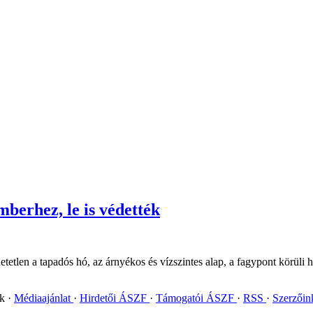
berhez, le is védették
tlen a tapadós hó, az árnyékos és vízszintes alap, a fagypont körüli hő
ok
Médiaajánlat
Hirdetői ÁSZF
Támogatói ÁSZF
RSS
Szerzői