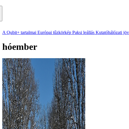
A Qubit+ tartalmai
Európai tűzkörkép
Paksi leállás
Kutatóhálózati jö
hóember