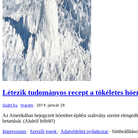
Létezik tudományos recept a tökéletes hóem
Qubit.hu
majom
2019. január 29.
Az Amerikában bejegyzett hóember-építési szabvány szerint elengedhete
betartását. (Alulról felfelé!)
Impresszum
Szerzői jogok
Adatvédelmi nyilatkozat
Sütibeállítás