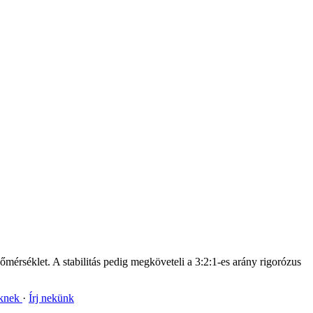
mérséklet. A stabilitás pedig megköveteli a 3:2:1-es arány rigorózus
nknek
Írj nekünk