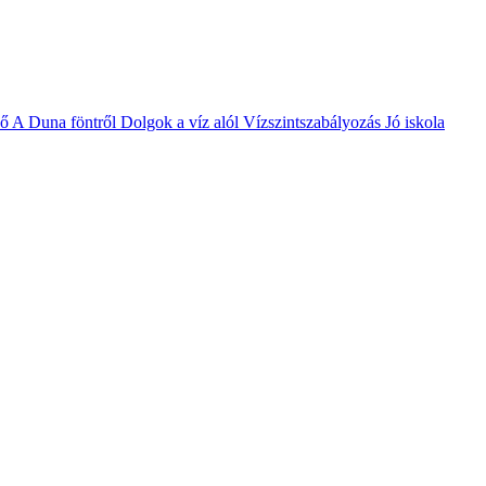
vő
A Duna föntről
Dolgok a víz alól
Vízszintszabályozás
Jó iskola