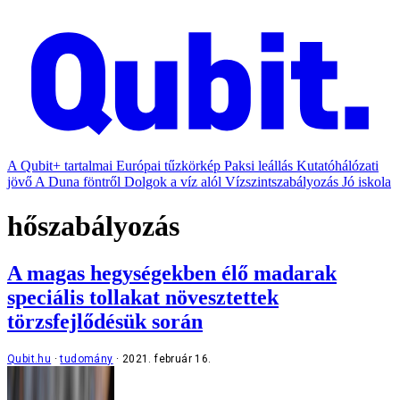
A Qubit+ tartalmai
Európai tűzkörkép
Paksi leállás
Kutatóhálózati
jövő
A Duna föntről
Dolgok a víz alól
Vízszintszabályozás
Jó iskola
hőszabályozás
A magas hegységekben élő madarak
speciális tollakat növesztettek
törzsfejlődésük során
Qubit.hu
tudomány
2021. február 16.