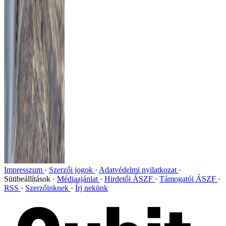
Impresszum
Szerzői jogok
Adatvédelmi nyilatkozat
Sütibeállítások
Médiaajánlat
Hirdetői ÁSZF
Támogatói ÁSZF
RSS
Szerzőinknek
Írj nekünk