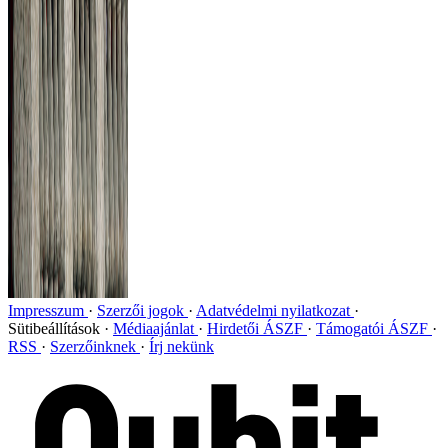
Impresszum
Szerzői jogok
Adatvédelmi nyilatkozat
Sütibeállítások
Médiaajánlat
Hirdetői ÁSZF
Támogatói ÁSZF
RSS
Szerzőinknek
Írj nekünk