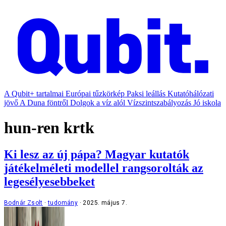
A Qubit+ tartalmai
Európai tűzkörkép
Paksi leállás
Kutatóhálózati
jövő
A Duna föntről
Dolgok a víz alól
Vízszintszabályozás
Jó iskola
hun-ren krtk
Ki lesz az új pápa? Magyar kutatók
játékelméleti modellel rangsorolták az
legesélyesebbeket
Bodnár Zsolt
tudomány
2025. május 7.