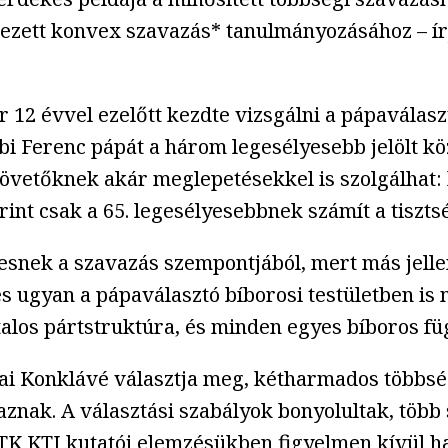
nevezett konvex szavazás* tanulmányozásához 
ör 12 évvel ezelőtt kezdte vizsgálni a pápaválas
bbi Ferenc pápát a három legesélyesebb jelölt 
 követőknek akár meglepetésekkel is szolgálhat
erint csak a 65. legesélyesebbnek számít a tiszts
egesnek a szavazás szempontjából, mert más jell
s ugyan a pápaválasztó bíborosi testületben is 
talos pártstruktúra, és minden egyes bíboros füg
Pápai Konklávé választja meg, kétharmados több
aznak. A választási szabályok bonyolultak, több 
RTK KTI kutatói elemzésükben figyelmen kívül h