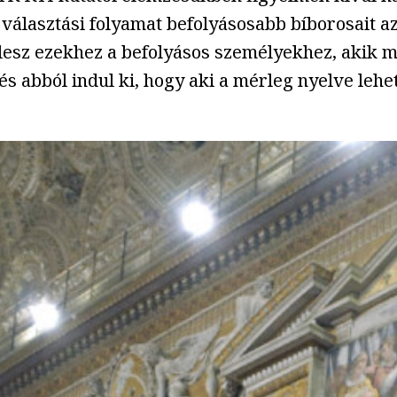
a választási folyamat befolyásosabb bíborosait a
 lesz ezekhez a befolyásos személyekhez, akik ma
 és abból indul ki, hogy aki a mérleg nyelve leh