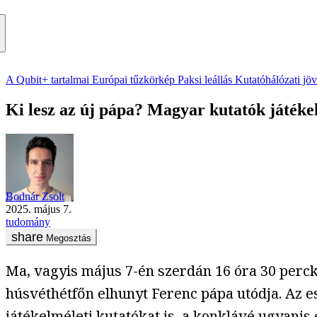
A Qubit+ tartalmai
Európai tűzkörkép
Paksi leállás
Kutatóhálózati jö
Ki lesz az új pápa? Magyar kutatók játéke
Bodnár Zsolt
2025. május 7.
tudomány
Megosztás
Ma, vagyis május 7-én szerdán 16 óra 30 percko
húsvéthétfőn elhunyt Ferenc pápa utódja. Az e
játékelméleti kutatókat is, a konklávé ugyanis