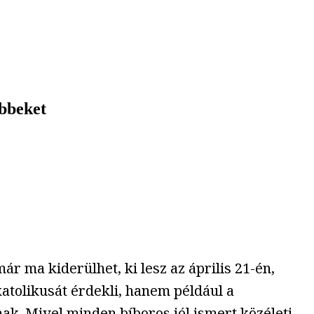
ebbeket
r ma kiderülhet, ki lesz az április 21-én,
atolikusát érdekli, hanem például a
nak. Mivel minden bíboros jól ismert közéleti