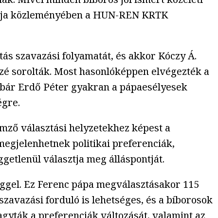
– írja közleményében a HUN-REN KRTK
ztás szavazási folyamatát, és akkor Kóczy Á.
közé sorolták. Most hasonlóképpen elvégezték a
: bár Erdő Péter gyakran a pápaesélyesek
égre.
emző választási helyzetekhez képest a
megjelenhetnek politikai preferenciák,
getlenül választja meg álláspontját.
séggel. Ez Ferenc pápa megválasztásakor 115
szavazási forduló is lehetséges, és a bíborosok
agyták a preferenciák változását, valamint az