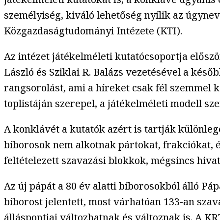
személyiség, kiváló lehetőség nyílik az úgy
Közgazdaságtudományi Intézete (KTI).
Az intézet játékelméleti kutatócsoportja elősz
László és Sziklai R. Balázs vezetésével a késő
rangsorolást, ami a híreket csak fél szemmel
toplistáján szerepel, a játékelméleti modell sz
A konklávét a kutatók azért is tartják különl
bíborosok nem alkotnak pártokat, frakciókat, é
feltételezett szavazási blokkok, mégsincs hiva
Az új pápát a 80 év alatti bíborosokból álló 
bíborost jelentett, most várhatóan 133-an szav
álláspontjai változhatnak és változnak is. A K