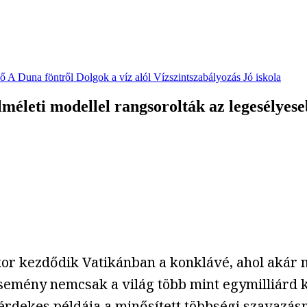
vő
A Duna föntről
Dolgok a víz alól
Vízszintszabályozás
Jó iskola
lméleti modellel rangsorolták az legesélyes
r kezdődik Vatikánban a konklávé, ahol akár má
semény nemcsak a világ több mint egymilliárd k
 érdekes példája a minősített többségi szavazás