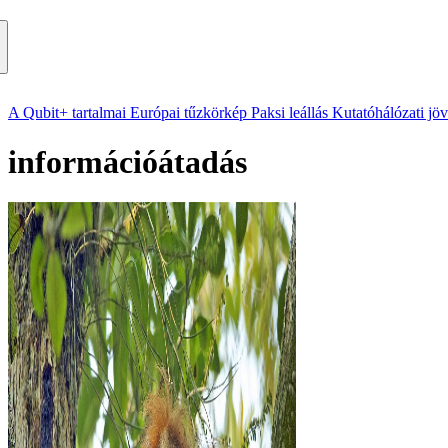
A Qubit+ tartalmai
Európai tűzkörkép
Paksi leállás
Kutatóhálózati jö
információátadás