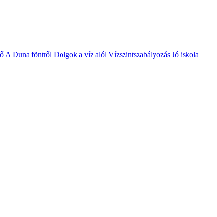
vő
A Duna föntről
Dolgok a víz alól
Vízszintszabályozás
Jó iskola