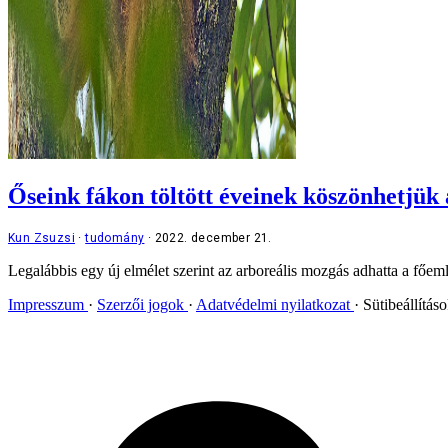
Őseink fákon töltött éveinek köszönhetj
Kun Zsuzsi
tudomány
2022. december 21.
Legalábbis egy új elmélet szerint az arboreális mozgás adhatta a fő
Impresszum
Szerzői jogok
Adatvédelmi nyilatkozat
Sütibeállítás