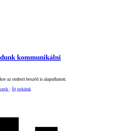
tudunk kommunikálni
re az emberi beszéd is alapulhatott.
nknek
Írj nekünk