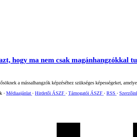
ük azt, hogy ma nem csak magánhangzókkal 
emlősöknek a mássalhangzók képzéséhez szükséges képességeket, amelyek
ok
Médiaajánlat
Hirdetői ÁSZF
Támogatói ÁSZF
RSS
Szerzői