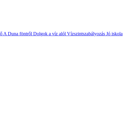
vő
A Duna föntről
Dolgok a víz alól
Vízszintszabályozás
Jó iskola