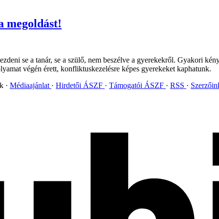
 a megoldást!
kezdeni se a tanár, se a szülő, nem beszélve a gyerekekről. Gyakori kén
lyamat végén érett, konfliktuskezelésre képes gyerekeket kaphatunk.
ok
Médiaajánlat
Hirdetői ÁSZF
Támogatói ÁSZF
RSS
Szerzői