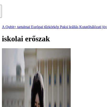
A Qubit+ tartalmai
Európai tűzkörkép
Paksi leállás
Kutatóhálózati jö
iskolai erőszak