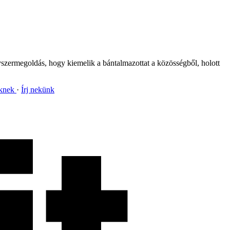
yszermegoldás, hogy kiemelik a bántalmazottat a közösségből, holott
nknek
Írj nekünk