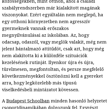
közösségekben, mint otthon, ahol a családi
szabályrendszerben már kialakított magának
viszonyokat. Ezért egyáltalán nem meglepő, ha
egy otthoni környezetben nem agresszív
gyermeknek vannak erőszakos
megnyilvánulásai az iskolában. Az, hogy
odacsap, odaszól, vagy meglök valakit, még nem
jelent bántalmazó attitűdöt, csak azt, hogy még
nem alakította ki a különféle szituációk
kezelésének rutinját. Ilyenkor újra és újra,
türelmesen, megfontoltan, és persze megfelelő
következményekkel ösztönözni kell a gyereket
arra, hogy legközelebb más típusú
viselkedésbeli mintázatot kövessen.
A
Budapest Schoolban
minden hasonló helyzetet
csoportdinamikában dolgozunk fel. Egyrészt