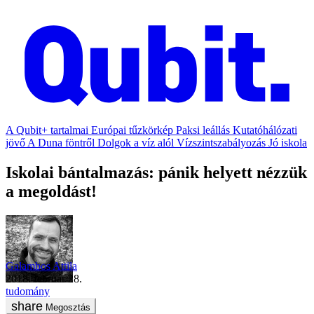
A Qubit+ tartalmai
Európai tűzkörkép
Paksi leállás
Kutatóhálózati
jövő
A Duna föntről
Dolgok a víz alól
Vízszintszabályozás
Jó iskola
Iskolai bántalmazás: pánik helyett nézzük
a megoldást!
Galambos Attila
2018. február 28.
tudomány
Megosztás