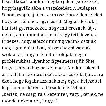
beavatkozás, amikor megkérjük a gyerekeket,
hogy hagyják abba a veszekedést. A Budapest
School csoportjaiban arra ösztönözzük a feleket,
hogy beszéljenek egymással. Megkérdezzük a
bántott gyermekeket, hogy mit éreznek: fáj-e
nekik, amit mondtak nekik vagy tettek velük.
Érdekes, hogy először mindig velünk osztják
meg a gondolataikat, hiszen hozzá vannak
szoktatva, hogy a felnőttek oldják meg a
problémáikat. Ilyenkor figyelmeztetjük őket,
hogy a társaikhoz beszéljenek. Amikor sikerül
artikulálni az érzéseiket, akkor ösztökéljük arra
őket, hogy fogalmazzanak meg egy, a helyzettel
kapcsolatos kérést a társaik felé. Például
„kérlek, ne csapj rá a kezemre”, vagy „kérlek, ne
mondd nekem azt, hogy…”.