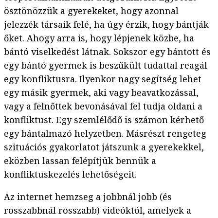
ösztönözzük a gyerekeket, hogy azonnal
jelezzék társaik felé, ha úgy érzik, hogy bántják
őket. Ahogy arra is, hogy lépjenek közbe, ha
bántó viselkedést látnak. Sokszor egy bántott és
egy bántó gyermek is beszűkült tudattal reagál
egy konfliktusra. Ilyenkor nagy segítség lehet
egy másik gyermek, aki vagy beavatkozással,
vagy a felnőttek bevonásával fel tudja oldani a
konfliktust. Egy szemlélődő is számon kérhető
egy bántalmazó helyzetben. Másrészt rengeteg
szituációs gyakorlatot játszunk a gyerekekkel,
eközben lassan felépítjük bennük a
konfliktuskezelés lehetőségeit.
Az internet hemzseg a jobbnál jobb (és
rosszabbnál rosszabb) videóktól, amelyek a