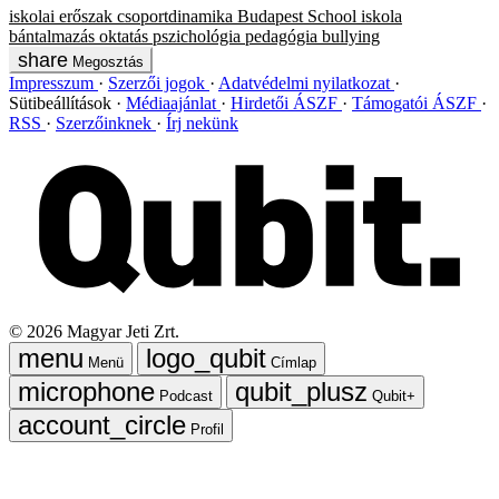
iskolai erőszak
csoportdinamika
Budapest School
iskola
bántalmazás
oktatás
pszichológia
pedagógia
bullying
Megosztás
Impresszum
Szerzői jogok
Adatvédelmi nyilatkozat
Sütibeállítások
Médiaajánlat
Hirdetői ÁSZF
Támogatói ÁSZF
RSS
Szerzőinknek
Írj nekünk
©
2026
Magyar Jeti Zrt.
Menü
Címlap
Podcast
Qubit+
Profil