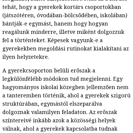
tehát, hogy a gyerekek kortárs csoportokban
(játszótéren, óvodában-bölcsődében, iskolában)
bántják-e egymást, hanem hogy hogyan
reagálunk minderre, illetve miként dolgozzuk
fel a történteket. Képesek vagyunk-e a
gyerekekben megoldási rutinokat kialakítani az
ilyen helyzetekre.
A gyerekcsoporton belüli erőszak a
legkülönfélébb módokon tud megjelenni. Egy
hagyományos iskolai közegben jellemzően nem
a tanteremben történik, ahol a gyerekek szigorú
struktúrában, egymástól elszeparálva
dolgoznak valamilyen feladaton. Az erőszak
színtereivé inkább azok a közösségi helyek
válnak, ahol a gyerekek kapcsolatba tudnak