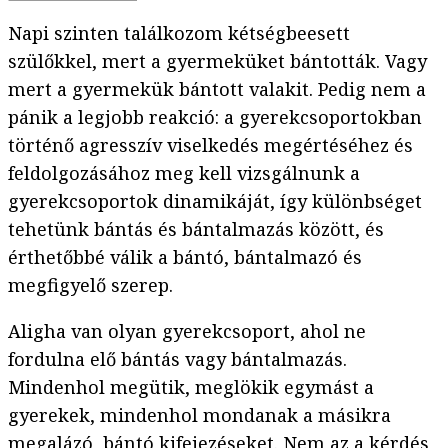
Napi szinten találkozom kétségbeesett
szülőkkel, mert a gyermeküket bántották. Vagy
mert a gyermekük bántott valakit. Pedig nem a
pánik a legjobb reakció: a gyerekcsoportokban
történő agresszív viselkedés megértéséhez és
feldolgozásához meg kell vizsgálnunk a
gyerekcsoportok dinamikáját, így különbséget
tehetünk bántás és bántalmazás között, és
érthetőbbé válik a bántó, bántalmazó és
megfigyelő szerep.
Aligha van olyan gyerekcsoport, ahol ne
fordulna elő bántás vagy bántalmazás.
Mindenhol megütik, meglökik egymást a
gyerekek, mindenhol mondanak a másikra
megalázó, bántó kifejezéseket. Nem az a kérdés