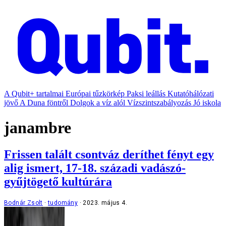
A Qubit+ tartalmai
Európai tűzkörkép
Paksi leállás
Kutatóhálózati
jövő
A Duna föntről
Dolgok a víz alól
Vízszintszabályozás
Jó iskola
janambre
Frissen talált csontváz deríthet fényt egy
alig ismert, 17-18. századi vadászó-
gyűjtögető kultúrára
Bodnár Zsolt
tudomány
2023. május 4.