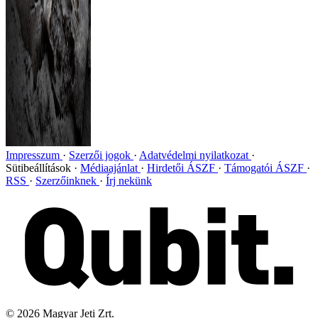
Impresszum
Szerzői jogok
Adatvédelmi nyilatkozat
Sütibeállítások
Médiaajánlat
Hirdetői ÁSZF
Támogatói ÁSZF
RSS
Szerzőinknek
Írj nekünk
©
2026
Magyar Jeti Zrt.