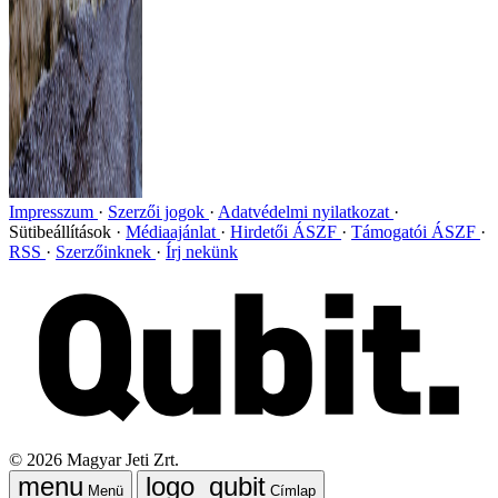
Impresszum
Szerzői jogok
Adatvédelmi nyilatkozat
Sütibeállítások
Médiaajánlat
Hirdetői ÁSZF
Támogatói ÁSZF
RSS
Szerzőinknek
Írj nekünk
©
2026
Magyar Jeti Zrt.
Menü
Címlap