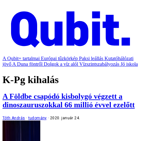
A Qubit+ tartalmai
Európai tűzkörkép
Paksi leállás
Kutatóhálózati
jövő
A Duna föntről
Dolgok a víz alól
Vízszintszabályozás
Jó iskola
K-Pg kihalás
A Földbe csapódó kisbolygó végzett a
dinoszauruszokkal 66 millió évvel ezelőtt
Tóth András
tudomány
2020. január 24.