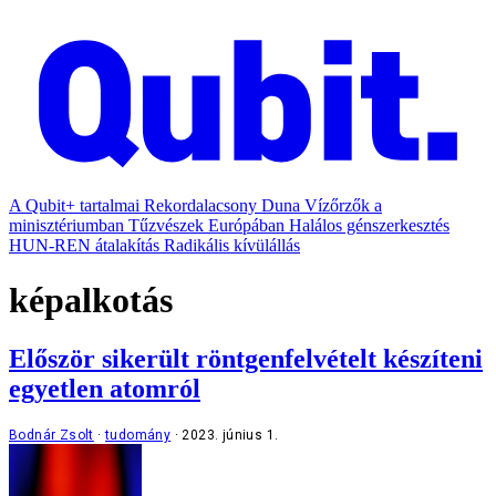
A Qubit+ tartalmai
Rekordalacsony Duna
Vízőrzők a
minisztériumban
Tűzvészek Európában
Halálos génszerkesztés
HUN-REN átalakítás
Radikális kívülállás
képalkotás
Először sikerült röntgenfelvételt készíteni
egyetlen atomról
Bodnár Zsolt
tudomány
2023. június 1.