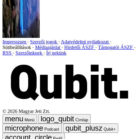
Impresszum
Szerzői jogok
Adatvédelmi nyilatkozat
Sütibeállítások
Médiaajánlat
Hirdetői ÁSZF
Támogatói ÁSZF
RSS
Szerzőinknek
Írj nekünk
©
2026
Magyar Jeti Zrt.
Menü
Címlap
Podcast
Qubit+
Profil